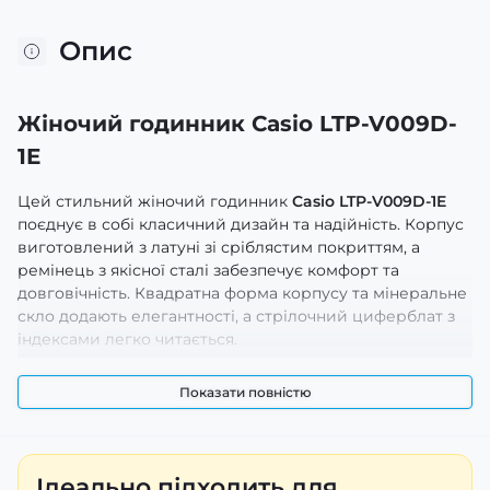
Опис
Жіночий годинник Casio LTP-V009D-
1E
Цей стильний жіночий годинник
Casio LTP-V009D-1E
поєднує в собі класичний дизайн та надійність. Корпус
виготовлений з латуні зі сріблястим покриттям, а
ремінець з якісної сталі забезпечує комфорт та
довговічність. Квадратна форма корпусу та мінеральне
скло додають елегантності, а стрілочний циферблат з
індексами легко читається.
Годинник водонепроникний до 30 метрів, що дозволяє
Показати повністю
носити його в повсякденному житті без особливого
занепокоєння. Механізм кварцовий, що гарантує
високу точність.
Casio LTP-V009D-1E
стане чудовим
доповненням до вашого образу, підкреслюючи ваш
Ідеально підходить для