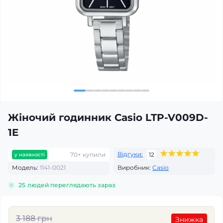
Жіночий годинник Casio LTP-V009D-
1E
Відгуки:
70+ купили
12
у наявності
Модель:
1141-0021
Виробник:
Casio
25
людей переглядають зараз
3 188 грн
Знижка