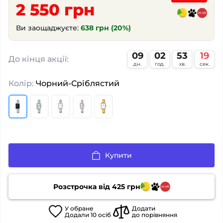
2 550 грн
Ви заощаджуєте:
638 грн (20%)
09
02
53
18
:
:
:
До кінця акції:
дн.
год.
хв.
сек.
Колір:
Чорний-Сріблястий
Купити
Розстрочка від
425
грн
У
обране
Додати
Додали
10
осіб
до порівняння