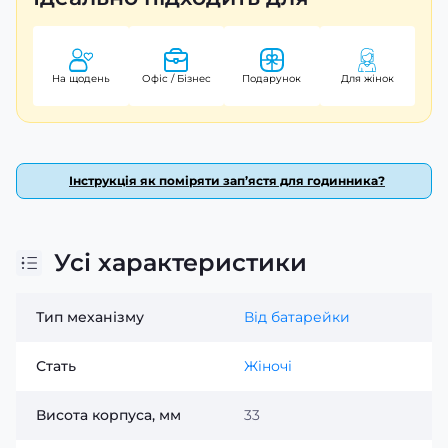
стиль і елегантність.
З гарантией 24 місяці від японського бренду Casio, ви
можете бути впевнені в надійності та якості цього
На щодень
Офіс / Бізнес
Подарунок
Для жінок
витонченого аксесуара. Вага годинника всього 52 г, а
розміри 34 х 22 мм роблять його ідеальним для
щоденного носіння.
Інструкція як поміряти зап’ястя для годинника?
Усі характеристики
Тип механізму
Від батарейки
Стать
Жіночі
Висота корпуса, мм
33