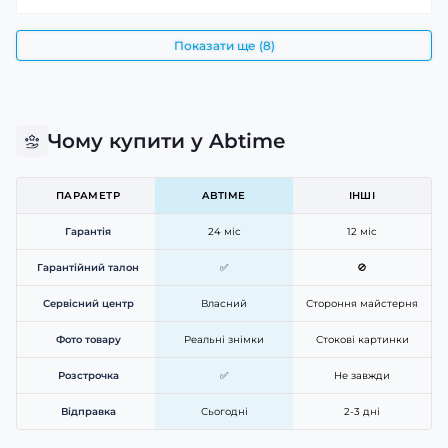
Показати ще (8)
Чому купити у Abtime
ПАРАМЕТР
ABTIME
ІНШІ
Гарантія
24 міс
12 міс
Гарантійний талон
✅
🚫
Сервісний центр
Власний
Стороння майстерня
Фото товару
Реальні знімки
Стокові картинки
Розстрочка
✅
Не завжди
Відправка
Сьогодні
2-3 дні