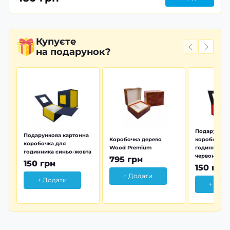
Купуєте
на подарунок?
Подарунков
Подарункова картонна
Коробочка дерево
коробочка 
коробочка для
Wood Premium
годинника 
годинника синьо-жовта
червона
795 грн
150 грн
150 грн
+ Додати
+ Додати
+ Дод