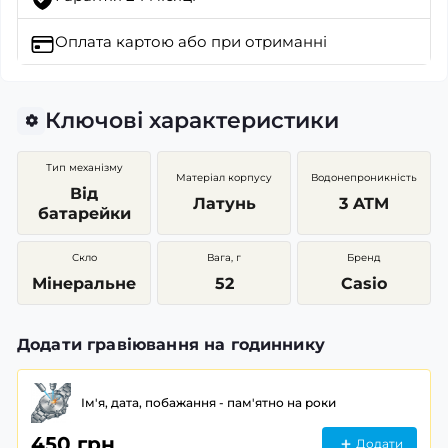
Оплата картою
або при отриманні
Ключові характеристики
Тип механізму
Матеріал корпусу
Водонепроникність
Від
Латунь
3 ATM
батарейки
Скло
Вага, г
Бренд
Мінеральне
52
Casio
Додати гравіювання на годиннику
Ім'я, дата, побажання - пам'ятно на роки
450 грн
Додати