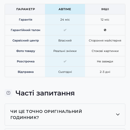
ПАРАМЕТР
ABTIME
ІНШІ
Гарантія
24 міс
12 міс
Гарантійний талон
✅
🚫
Сервісний центр
Власний
Стороння майстерня
Фото товару
Реальні знімки
Стокові картинки
Розстрочка
✅
Не завжди
Відправка
Сьогодні
2-3 дні
Часті запитання
ЧИ ЦЕ ТОЧНО ОРИГІНАЛЬНИЙ
ГОДИННИК?
Так, усі годинники у нас лише оригінальні, ми є