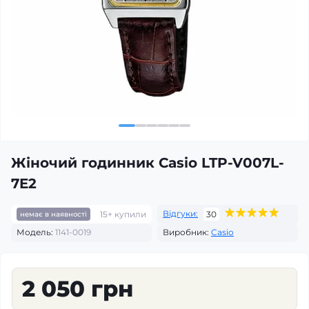
Жіночий годинник Casio LTP-V007L-
7E2
Відгуки:
15+ купили
30
немає в наявності
Модель:
1141-0019
Виробник:
Casio
2 050 грн