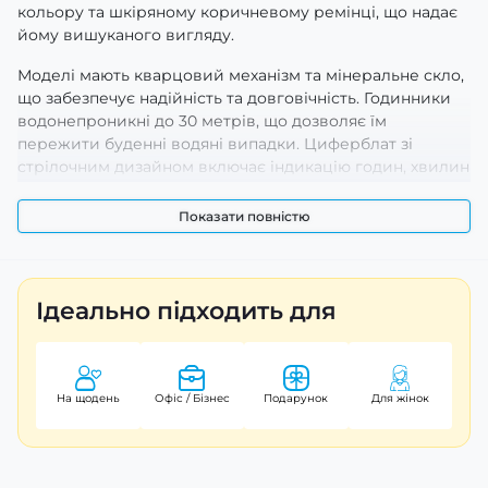
кольору та шкіряному коричневому ремінці, що надає
йому вишуканого вигляду.
Моделі мають кварцовий механізм та мінеральне скло,
що забезпечує надійність та довговічність. Годинники
водонепроникні до 30 метрів, що дозволяє їм
пережити буденні водяні випадки. Циферблат зі
стрілочним дизайном включає індикацію годин, хвилин
і секунд, що робить їх не лише стильними, а й
функціональними.
Показати повністю
Casio LTP-V007L-7E2 – це ідеальний вибір для жінок, які
цінують простоту та елегантність у кожному дету. З
гарантією на 24 місяці і вагою всього 52 грами, цей
Ідеально підходить для
годинник стане вірним супутником у повсякденному
житті. Не впустіть шанс доповнити свій образ
відмінним аксесуаром!
На щодень
Офіс / Бізнес
Подарунок
Для жінок