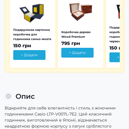
Подарунков
Подарункова картонна
Коробочка дерево
коробочка 
коробочка для
Wood Premium
годинника 
годинника синьо-жовта
червона
795 грн
150 грн
150 грн
+ Додати
+ Додати
+ Дод
Опис
Відкрийте для себе елегантність і стиль з жіночими
годинниками Casio LTP-V007L-7E2. Цей класичний
годинник, виготовлений в Японії, відзначається
квадратною формою корпусу з латуні сріблястого