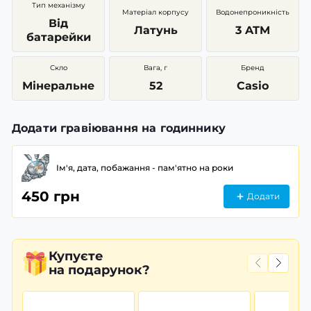
Тип механізму
Матеріал корпусу
Водонепроникність
Від
Латунь
3 ATM
батарейки
Скло
Вага, г
Бренд
Мінеральне
52
Casio
Додати гравіювання на годиннику
Ім'я, дата, побажання - пам'ятно на роки
450 грн
Додати
Купуєте
на подарунок?