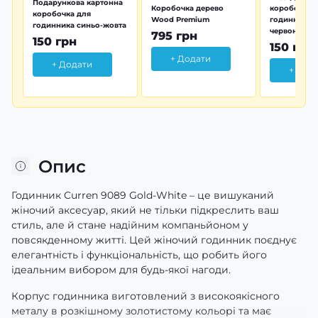
Подарункова картонна
Коробочка дерево
коробочка 
коробочка для
Wood Premium
годинника 
годинника синьо-жовта
червона
795 грн
150 грн
150 грн
+ Додати
+ Додати
+ Дод
Опис
Годинник Curren 9089 Gold-White – це вишуканий
жіночий аксесуар, який не тільки підкреслить ваш
стиль, але й стане надійним компаньйоном у
повсякденному житті. Цей жіночий годинник поєднує
елегантність і функціональність, що робить його
ідеальним вибором для будь-якої нагоди.
Корпус годинника виготовлений з високоякісного
металу в розкішному золотистому кольорі та має