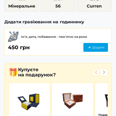
Мінеральне
56
Curren
Додати гравіювання на годиннику
Ім'я, дата, побажання - пам'ятно на роки
450 грн
Додати
Купуєте
на подарунок?
Подарунков