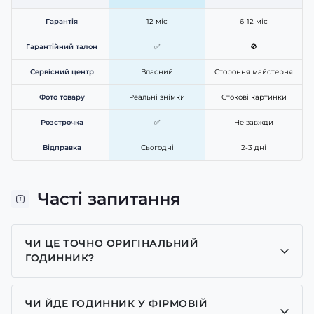
Гарантія
12 міс
6-12 міс
Гарантійний талон
✅
🚫
Сервісний центр
Власний
Стороння майстерня
Фото товару
Реальні знімки
Стокові картинки
Розстрочка
✅
Не завжди
Відправка
Сьогодні
2-3 дні
Часті запитання
ЧИ ЦЕ ТОЧНО ОРИГІНАЛЬНИЙ
ГОДИННИК?
Так, усі годинники у нас лише оригінальні, ми є
представником багатьох брендів.
ЧИ ЙДЕ ГОДИННИК У ФІРМОВІЙ