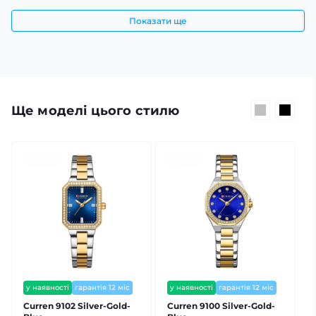
Показати ще
Ще моделі цього стилю
у наявності
гарантія 12 міс
у наявності
гарантія 12 міс
залишилось мало
залишилось мало
Curren 9102 Silver-Gold-
Curren 9100 Silver-Gold-
C