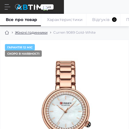
ru
ua
Все про товар
Характеристики
Відгуків
П
0
Жіночі годинники
Curren 9089 Gold-White
ГАРАНТІЯ 12 МІС
СКОРО В НАЯВНОСТІ