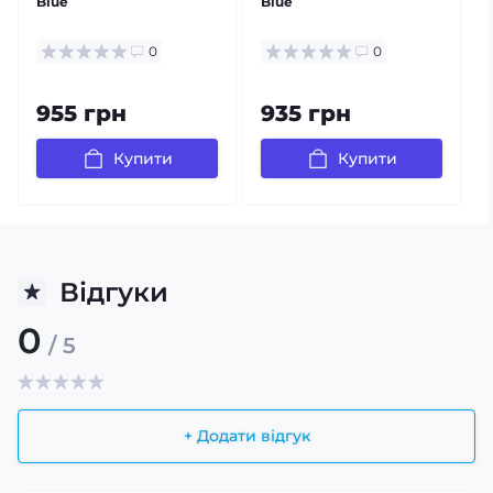
Blue
Blue
B
0
0
955 грн
935 грн
Купити
Купити
Відгуки
0
/ 5
+ Додати відгук