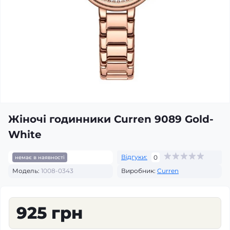
Жіночі годинники Curren 9089 Gold-
White
Відгуки:
0
немає в наявності
Модель:
1008-0343
Виробник:
Curren
925 грн