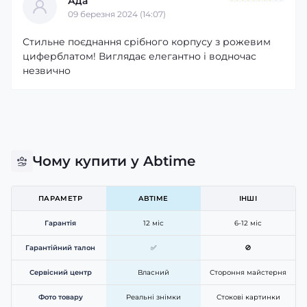
Ада
09 березня 2024 (14:07)
Стильне поєднання срібного корпусу з рожевим
циферблатом! Виглядає елегантно і водночас
незвично
Чому купити у Abtime
ПАРАМЕТР
ABTIME
ІНШІ
Гарантія
12 міс
6-12 міс
Гарантійний талон
✅
🚫
Сервісний центр
Власний
Стороння майстерня
Фото товару
Реальні знімки
Стокові картинки