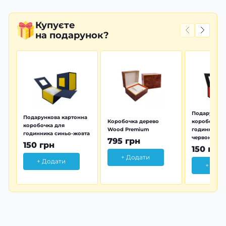
Купуєте
на подарунок?
Подарунков
Подарункова картонна
Коробочка дерево
коробочка 
коробочка для
Wood Premium
годинника 
годинника синьо-жовта
червона
795 грн
150 грн
150 грн
+ Додати
+ Додати
+ Дод