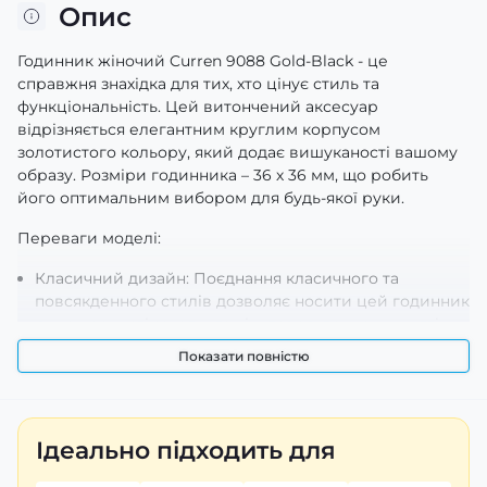
Опис
Годинник жіночий Curren 9088 Gold-Black - це
справжня знахідка для тих, хто цінує стиль та
функціональність. Цей витончений аксесуар
відрізняється елегантним круглим корпусом
золотистого кольору, який додає вишуканості вашому
образу. Розміри годинника – 36 х 36 мм, що робить
його оптимальним вибором для будь-якої руки.
Переваги моделі:
Класичний дизайн: Поєднання класичного та
повсякденного стилів дозволяє носити цей годинник
як на урочисті заходи, так і у повсякденному житті.
Висока міцність: Корпус виготовлений з металу, а
Показати повністю
мінеральне скло захищає циферблат від подряпин і
механічних пошкоджень.
Функціональність: Годинник оснащений кварцовим
механізмом і має римські цифри на циферблаті, що
Ідеально підходить для
забезпечує точність та легкість зчитування часу.
Водонепроникність: Модель здатна витримувати