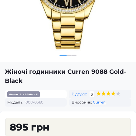
Жіночі годинники Curren 9088 Gold-
Black
Відгуки:
3
немає в наявності
Модель:
1008-0360
Виробник:
Curren
895 грн