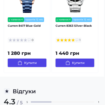
цього надзвичайно елегантного аксесуара!
у наявності
гарантія 12 міс
у наявності
гарантія 12 міс
залишилось мало
залишилось мало
Curren 8417 Blue-Gold
Curren 8363 Silver-Black
C
0
1
1 280 грн
1 440 грн
Купити
Купити
Відгуки
4.3
/ 5
5
1