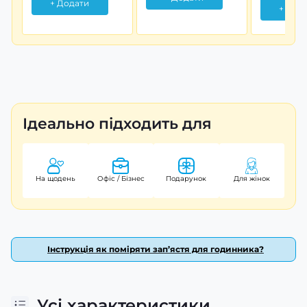
+ Додати
+ Дод
Ідеально підходить для
На щодень
Офіс / Бізнес
Подарунок
Для жінок
Інструкція як поміряти зап’ястя для годинника?
Усі характеристики