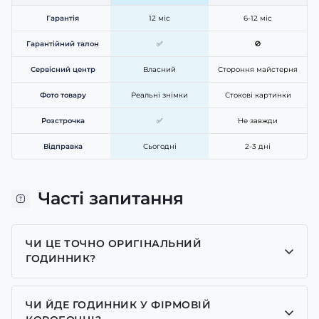
Гарантія
12 міс
6-12 міс
Гарантійний талон
✅
🚫
Сервісний центр
Власний
Стороння майстерня
Фото товару
Реальні знімки
Стокові картинки
Розстрочка
✅
Не завжди
Відправка
Сьогодні
2-3 дні
Часті запитання
ЧИ ЦЕ ТОЧНО ОРИГІНАЛЬНИЙ
ГОДИННИК?
Так, усі годинники у нас лише оригінальні, ми є
представником багатьох брендів.
ЧИ ЙДЕ ГОДИННИК У ФІРМОВІЙ