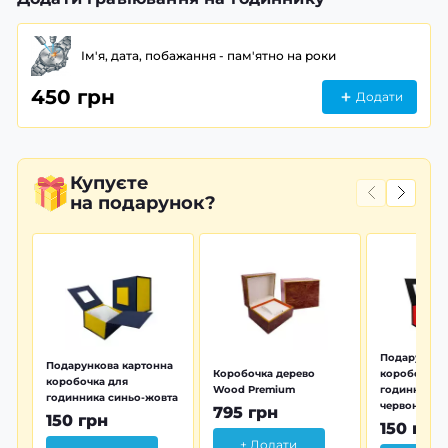
Ім'я, дата, побажання - пам'ятно на роки
450 грн
Додати
Купуєте
на подарунок?
Подарунков
Подарункова картонна
Коробочка дерево
коробочка 
коробочка для
Wood Premium
годинника 
годинника синьо-жовта
червона
795 грн
150 грн
150 грн
+ Додати