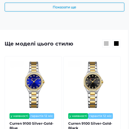
Показати ще
Ще моделі цього стилю
у наявності
гарантія 12 міс
у наявності
гарантія 12 міс
залишилось мало
Curren 9100 Silver-Gold-
Curren 9100 Silver-Gold-
C
Blue
Black