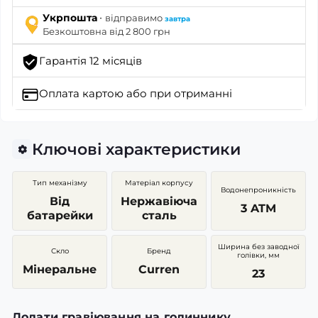
·
Укрпошта
відправимо
завтра
Безкоштовна від 2 800 грн
Гарантія 12 місяців
Оплата картою
або при отриманні
Ключові характеристики
Тип механізму
Матеріал корпусу
Водонепроникність
Від
Нержавіюча
3 ATM
батарейки
сталь
Ширина без заводної
Скло
Бренд
голівки, мм
Мінеральне
Curren
23
Додати гравіювання на годиннику