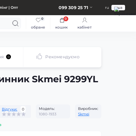
099 309 25 71
інг | Опт
ru
ua
0
0
обране
кошик
кабінет
ня
Рекомендуємо
0
инник Skmei 9299YL
Модель:
Виробник:
Відгуки:
0
1080-1933
Skmei
з