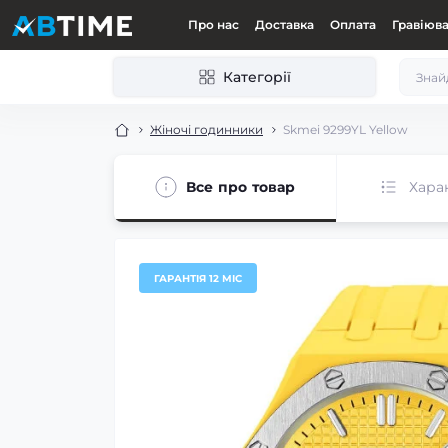
Про нас
Доставка
Оплата
Гравіюв
Категорії
Жіночі годинники
Skmei 9299YL Yellow
Все про товар
Хара
ГАРАНТІЯ 12 МІС