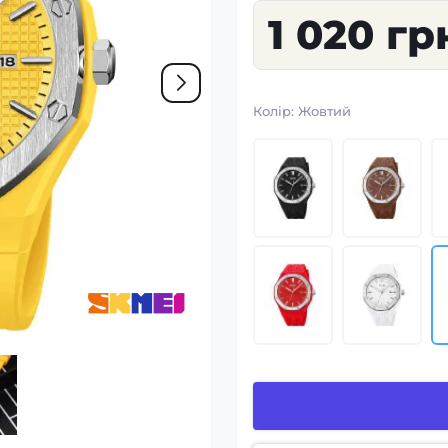
1 020 гр
Колір:
Жовтий