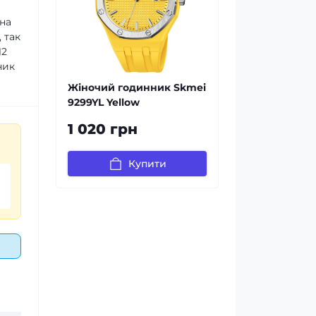
на
 так
12
ник
Жіночий годинник Skmei
9299YL Yellow
1 020 грн
Купити