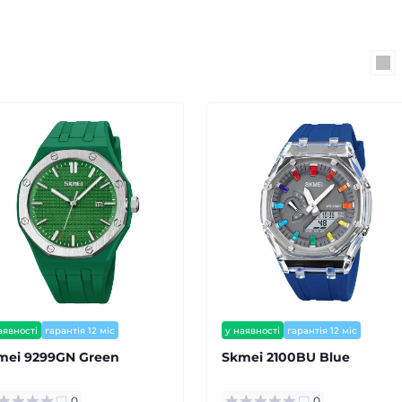
аявності
гарантія 12 міс
у наявності
гарантія 12 міс
mei 9299GN Green
Skmei 2100BU Blue
0
0