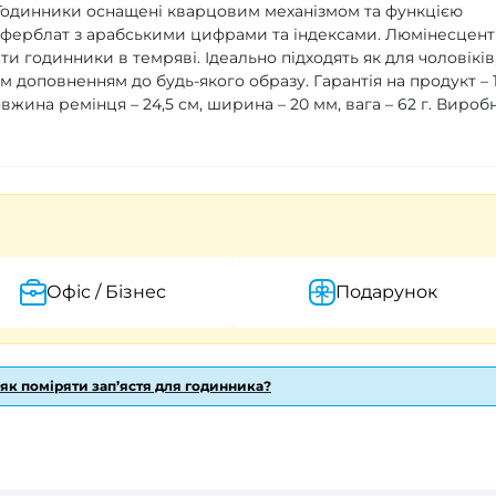
 Годинники оснащені кварцовим механізмом та функцією
иферблат з арабськими цифрами та індексами. Люмінесцент
и годинники в темряві. Ідеально підходять як для чоловіків,
им доповненням до будь-якого образу. Гарантія на продукт – 
овжина ремінця – 24,5 см, ширина – 20 мм, вага – 62 г. Вироб
Офіс / Бізнес
Подарунок
 як поміряти зап’ястя для годинника?