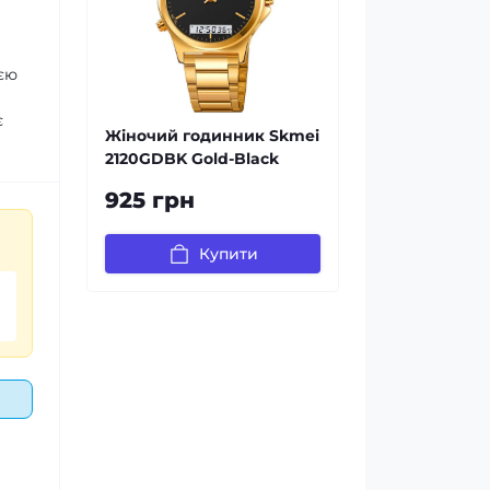
єю
є
Жіночий годинник Skmei
2120GDBK Gold-Black
925 грн
Купити