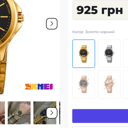
925 грн
Колір:
Золото-чорний