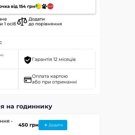
очка від
154
грн
ане
Додати
ли
1
осіб
до порівняння
:
мо
Гарантія 12 місяців
Оплата картою
або при отриманні
я на годиннику
ання -
450 грн
Додати