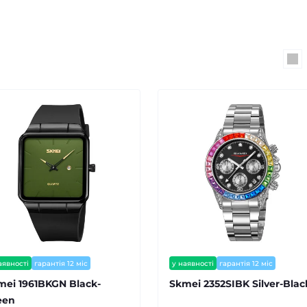
аявності
гарантія 12 міс
у наявності
гарантія 12 міс
mei 1961BKGN Black-
Skmei 2352SIBK Silver-Blac
een