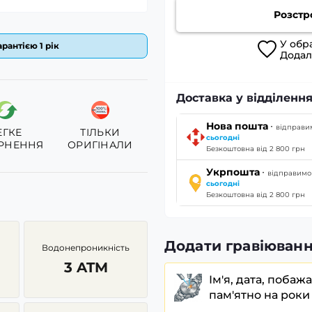
Розстр
У
обр
рантією 1 рік
Дода
Доставка у відділення
·
Нова пошта
відправи
ЕГКЕ
ТІЛЬКИ
сьогодні
РНЕННЯ
ОРИГІНАЛИ
Безкоштовна від 2 800 грн
·
Укрпошта
відправимо
сьогодні
Безкоштовна від 2 800 грн
Додати гравіюванн
Водонепроникність
3 ATM
Ім'я, дата, побаж
пам'ятно на роки