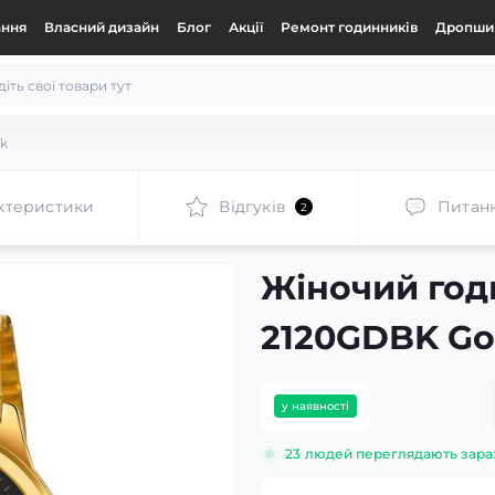
ання
Власний дизайн
Блог
Акції
Ремонт годинників
Дропшип
ck
ктеристики
Відгуків
Питан
2
Жіночий год
2120GDBK Go
у наявності
23
людей переглядають зара