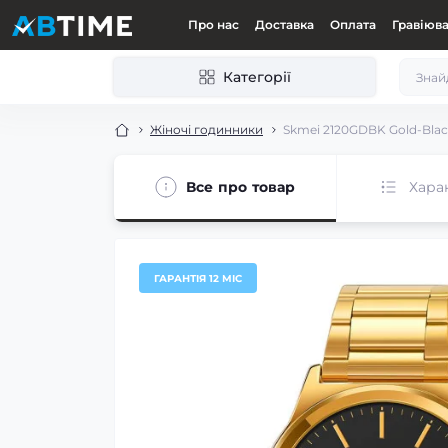
Про нас
Доставка
Оплата
Гравіюв
Категорії
Жіночі годинники
Skmei 2120GDBK Gold-Bla
Все про товар
Хара
ГАРАНТІЯ 12 МІС