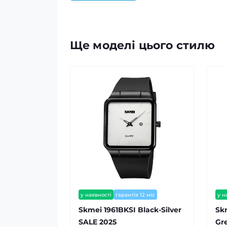
Ще моделі цього стилю
у наявності
гарантія 12 міс
у н
Skmei 1961BKSI Black-Silver
Sk
SALE 2025
Gr