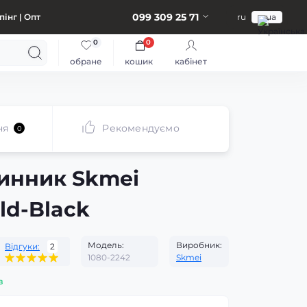
099 309 25 71
інг | Опт
ru
ua
0
0
обране
кошик
кабінет
ня
Рекомендуємо
0
инник Skmei
ld-Black
Модель:
Виробник:
Відгуки:
2
1080-2242
Skmei
з