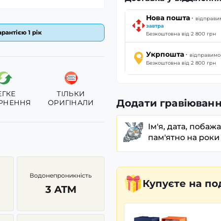
·
Нова пошта
відправи
завтра
рантією 1 рік
Безкоштовна від 2 800 грн
·
Укрпошта
відправим
Безкоштовна від 2 800 грн
ЕГКЕ
ТІЛЬКИ
Додати гравіюванн
РНЕННЯ
ОРИГІНАЛИ
Ім'я, дата, побаж
пам'ятно на роки
Водонепроникність
Купуєте
на по
3 ATM