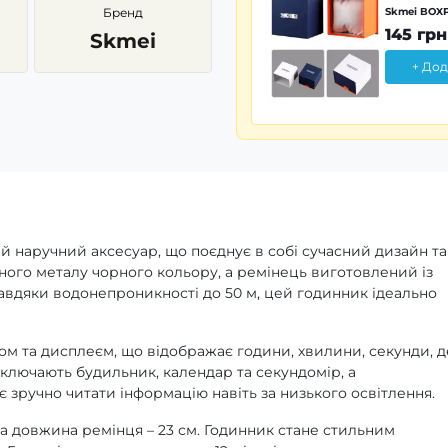
Бренд
Skmei BOXP
145 грн
Skmei
+ Дод
й наручний аксесуар, що поєднує в собі сучасний дизайн та
сного металу чорного кольору, а ремінець виготовлений із
 Завдяки водонепроникності до 50 м, цей годинник ідеально
 та дисплеєм, що відображає години, хвилини, секунди, д
 включають будильник, календар та секундомір, а
 зручно читати інформацію навіть за низького освітлення.
 а довжина ремінця – 23 см. Годинник стане стильним