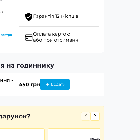
мо
Гарантія 12 місяців
Оплата картою
о
завтра
або при отриманні
я на годиннику
ання -
450 грн
Додати
дарунок?
Подарункова картонна коро