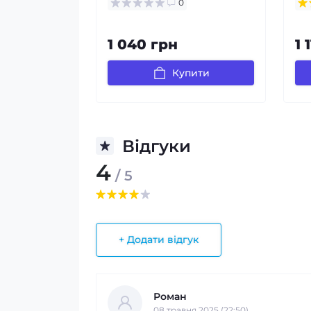
0
1 040 грн
1 
Купити
Відгуки
4
/ 5
+ Додати відгук
Роман
08 травня 2025 (22:50)