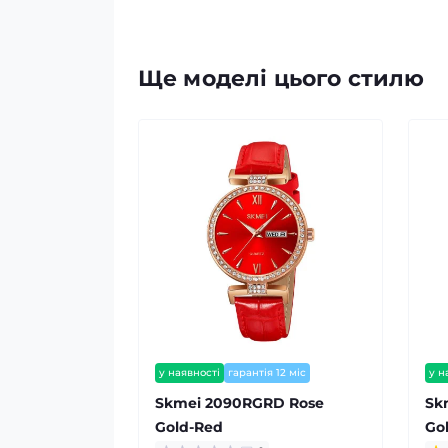
Ще моделі цього стилю
у наявності
гарантія 12 міс
у н
Skmei 2090RGRD Rose
Sk
Gold-Red
Go