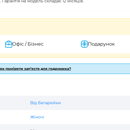
 Гарантія на модель складає 12 місяців.
Офіс / Бізнес
Подарунок
 як поміряти зап’ястя для годинника?
Від батарейки
Жіночі