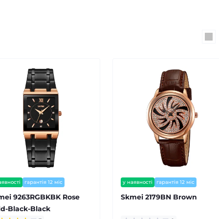
аявності
гарантія 12 міс
у наявності
гарантія 12 міс
mei 9263RGBKBK Rose
Skmei 2179BN Brown
ld-Black-Black