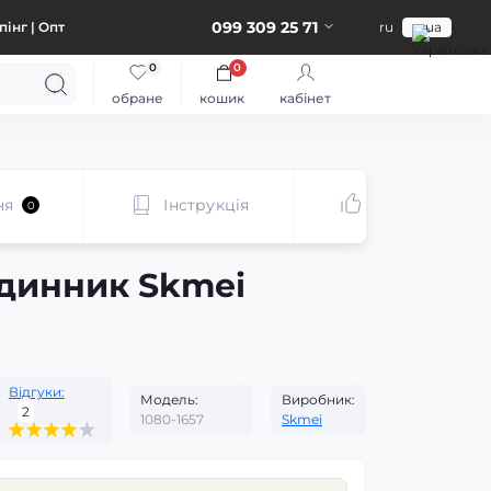
099 309 25 71
інг | Опт
ru
ua
0
0
обране
кошик
кабінет
ня
Інструкція
Рекомендуєм
0
динник Skmei
Відгуки:
Модель:
Виробник:
2
1080-1657
Skmei