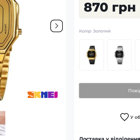
870 грн
Колір:
Золотий
Пові
У
о
Доставка у відділення