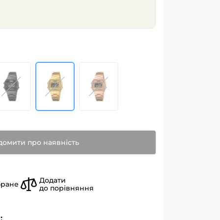
домити про наявність
Додати
бране
до порівняння
: