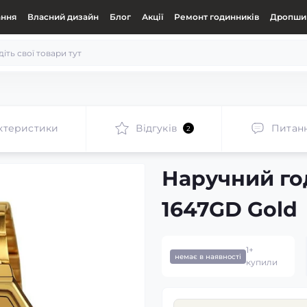
ання
Власний дизайн
Блог
Акції
Ремонт годинників
Дропшип
ктеристики
Відгуків
Питан
2
Наручний го
1647GD Gold
1+
немає в наявності
купили