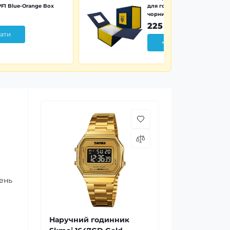
F1 Blue-Orange Box
для годинника синьо-жовта 
чорним тризубом
225 грн
ати
+ Додати
ень
Наручний годинник