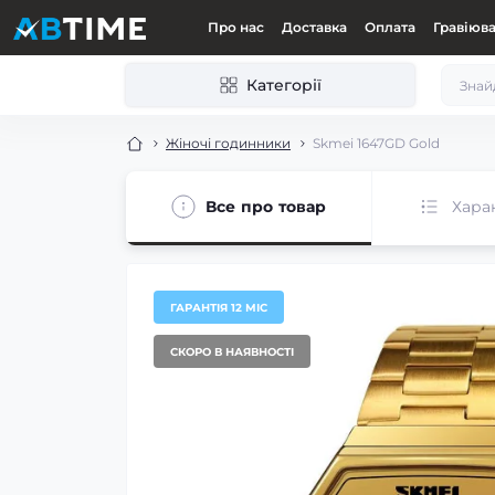
Про нас
Доставка
Оплата
Гравіюв
Категорії
Жіночі годинники
Skmei 1647GD Gold
Все про товар
Хара
ГАРАНТІЯ 12 МІС
СКОРО В НАЯВНОСТІ