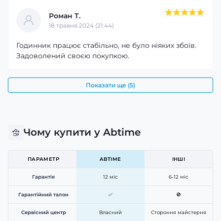
Надійність та сучасні технології
Роман Т.
Завдяки захисту IP68 годинник витримує вплив води
18 травня 2024 (21:44)
на глибині до 50 метрів і підходить для тренувань,
прогулянок та активного відпочинку. Кольоровий
Годинник працює стабільно, не було ніяких збоїв.
сенсорний дисплей діагоналлю 1,7 дюйма захищений
Задоволений своєю покупкою.
міцним мінеральним склом, що забезпечує чітке
зображення та стійкість до подряпин.
Показати ще (5)
Чому купити у Abtime
ПАРАМЕТР
ABTIME
ІНШІ
Гарантія
12 міс
6-12 міс
Гарантійний талон
✅
🚫
Сервісний центр
Власний
Стороння майстерня