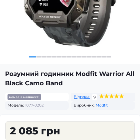
Розумний годинник Modfit Warrior All
Black Camo Band
Відгуки:
9
немає в наявності
Модель:
1077-0202
Виробник:
Modfit
2 085 грн