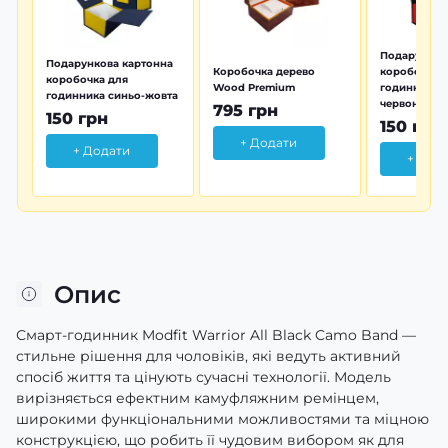
Подарунков
Подарункова картонна
Коробочка дерево
коробочка 
коробочка для
Wood Premium
годинника 
годинника синьо-жовта
червона
795 грн
150 грн
150 грн
+ Додати
+ Додати
+ Дод
Опис
Смарт-годинник Modfit Warrior All Black Camo Band —
стильне рішення для чоловіків, які ведуть активний
спосіб життя та цінують сучасні технології. Модель
вирізняється ефектним камуфляжним ремінцем,
широкими функціональними можливостями та міцною
конструкцією, що робить її чудовим вибором як для