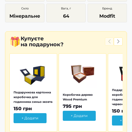
Скло
Вага, г
Бренд
Мінеральне
64
Modfit
Купуєте
на подарунок?
Подарунков
Подарункова картонна
Коробочка дерево
коробочка 
коробочка для
Wood Premium
годинника 
годинника синьо-жовта
червона
795 грн
150 грн
150 грн
+ Додати
+ Додати
+ Дод