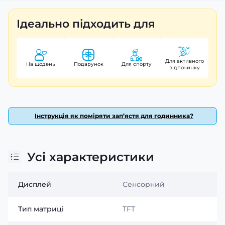
Ідеально підходить для
Для активного
На щодень
Подарунок
Для спорту
відпочинку
Інструкція як поміряти зап’ястя для годинника?
Компактний корпус і комфортне
Усі характеристики
носіння
Модель оснащена корпусом діаметром 41 мм, що
Дисплей
Сенсорний
робить її чудовим вибором для тих, хто віддає перевагу
більш компактним смарт-годинникам. Міцний
Тип матриці
TFT
металевий корпус, захищений мінеральним склом,
стійкий до щоденного використання, а силіконовий