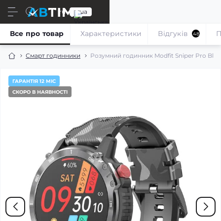
ru
ua
Все про товар
Характеристики
Відгуків
П
48
Смарт годинники
Розумний годинник Modfit Sniper Pro Black-
ГАРАНТІЯ 12 МІС
СКОРО В НАЯВНОСТІ