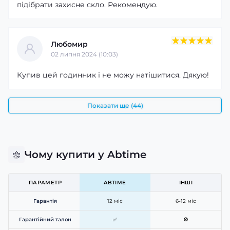
підібрати захисне скло. Рекомендую.
Любомир
Практичний вибір на кожен день
02 липня 2024 (10:03)
Modfit Sniper Pro Black Silver 41 мм стане надійним
Купив цей годинник і не можу натішитися. Дякую!
супутником для роботи, прогулянок, занять спортом і
подорожей. Поєднання компактних розмірів, сучасних
технологій, тривалої автономної роботи та гарантії 12
Показати ще (44)
місяців робить цю модель чудовим вибором для
активного способу життя.
Чому купити у Abtime
ПАРАМЕТР
ABTIME
ІНШІ
Гарантія
12 міс
6-12 міс
Гарантійний талон
✅
🚫