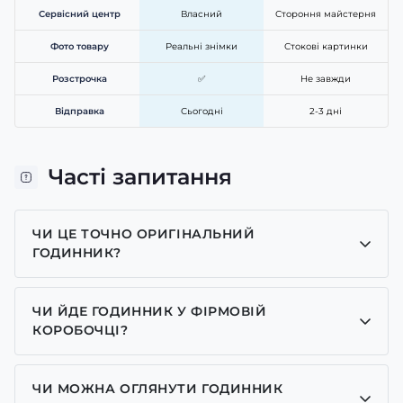
Сервісний центр
Власний
Стороння майстерня
Фото товару
Реальні знімки
Стокові картинки
Розстрочка
✅
Не завжди
Відправка
Сьогодні
2-3 дні
Часті запитання
ЧИ ЦЕ ТОЧНО ОРИГІНАЛЬНИЙ
ГОДИННИК?
Так, усі годинники у нас лише оригінальні, ми є
представником багатьох брендів.
ЧИ ЙДЕ ГОДИННИК У ФІРМОВІЙ
КОРОБОЧЦІ?
Для годинників бренду Casio, Pagani Design,
GUARDO та GOODYEAR додаємо фірмові
ЧИ МОЖНА ОГЛЯНУТИ ГОДИННИК
коробочки із брендовим надписом. Для бренду