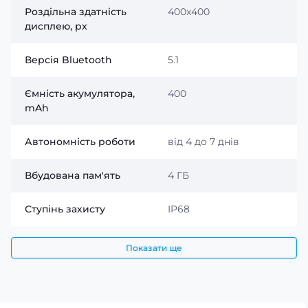
Роздільна здатність
400x400
ремінець забезпечує комфортну посадку протягом
дисплею, px
усього дня. Водозахист до 50 метрів дозволяє не
турбуватися про дощ, тренування чи випадковий
контакт із водою.
Версія Bluetooth
5.1
Ємність акумулятора,
400
mAh
Автономність роботи
від 4 до 7 днів
Вбудована пам'ять
4 ГБ
Ступінь захисту
IP68
Показати ще