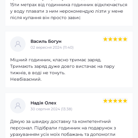
дисплей відображає час, дату, день тижня та іншу
15ти метрах від годинника годинник відключається
необхідну інформацію, а підсвічування забезпечує
у воду плавати з ним нерокомендую лізти у мене
комфортне використання в будь-який час доби.
після купання він просто завис
Василь Богун
02 вересня 2024 (11:40)
Міцний годинник, класно тримає заряд.
Тримають заряд дуже довго вистачає на пару
тижнів, в воді не тонуть.
Невбіваємий.
Надія Олех
30 серпня 2024 (13:38)
Дякую за швидку доставку та компетентний
персонал. Підібрали годинник на подарунок з
урахуванням усіх моїх побажань та допомогли