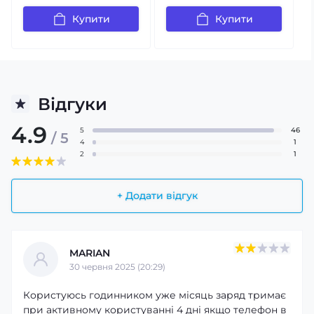
Купити
Купити
Відгуки
4.9
5
46
/ 5
4
1
2
1
+ Додати відгук
Контроль здоров'я та активності
MARIAN
Смарт-годинник оснащений пульсометром,
30 червня 2025 (20:29)
моніторингом сну, крокоміром, лічильником калорій і
фітнес-трекером, що допомагає контролювати фізичну
Користуюсь годинником уже місяць заряд тримає
активність і самопочуття. Яскравий електронний
при активному користуванні 4 дні якщо телефон в