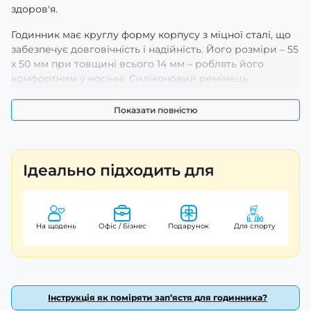
здоров'я.
Годинник має круглу форму корпусу з міцної сталі, що
забезпечує довговічність і надійність. Його розміри – 55
х 50 мм при товщині всього 14 мм – роблять його
комфортним у носінні. Силіконовий ремінець
шириною 22 мм і довжиною 25,5 см легко регулюється
під будь-який зап’ясток, а також гарантує зручність
Показати повністю
навіть під час активних занять спортом.
Смарт-годинники Modfit Delta Force оснащені
величезною кількістю корисних функцій:
Ідеально підходить для
Відстеження сну
Моніторинг пульсу та рівня кисню в крові
Підрахунок калорій та пройденої відстані
На щодень
Офіс / Бізнес
Подарунок
Для спорту
Оповіщення про дзвінки, SMS і повідомлення з
соціальних мереж
Будильник, календар та калькулятор
Цей smart-годинник також підтримує Bluetooth 5.0 для
зручного підключення до вашого смартфона на Android
Інструкція як поміряти зап’ястя для годинника?
або iOS через додаток Dafit. Завдяки