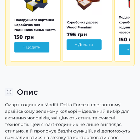
Подарунков
Подарункова картонна
Коробочка дерево
коробочка 
коробочка для
Wood Premium
годинника 
годинника синьо-жовта
червона
795 грн
150 грн
150 грн
+ Додати
+ Додати
+ Дод
Опис
Смарт-годинник Modfit Delta Force в елегантному
армійському зеленому кольорі – ідеальний вибір для
активних чоловіків, які цінують стиль та сучасні
технології. Цей smart-годинник не лише виглядає
стильно, а й пропонує безліч функцій, які допоможуть
вам залишатися на зв'язку та контролювати своє