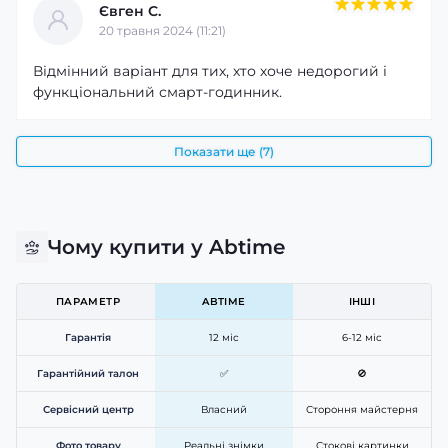
Євген С.
20 травня 2024 (11:21)
Відмінний варіант для тих, хто хоче недорогий і
функціональний смарт-годинник.
Показати ще (7)
Чому купити у Abtime
ПАРАМЕТР
ABTIME
ІНШІ
Гарантія
12 міс
6-12 міс
Гарантійний талон
✅
🚫
Сервісний центр
Власний
Стороння майстерня
Фото товару
Реальні знімки
Стокові картинки