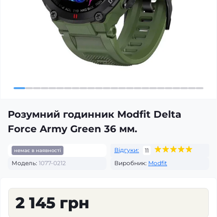
Розумний годинник Modfit Delta
Force Army Green 36 мм.
Відгуки:
11
немає в наявності
Модель:
1077-0212
Виробник:
Modfit
2 145 грн