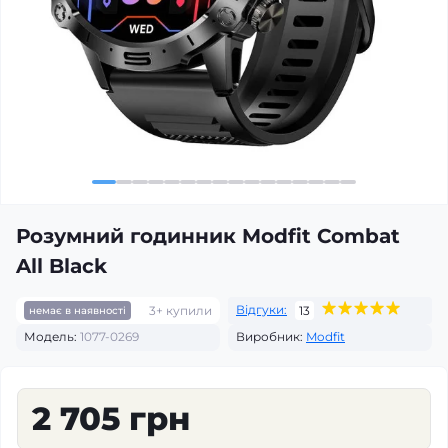
Розумний годинник Modfit Combat
All Black
Відгуки:
3+ купили
13
немає в наявності
Модель:
1077-0269
Виробник:
Modfit
2 705 грн