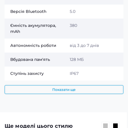
захищає пристрій від дощу, бризок та інших
повсякденних впливів.
Версія Bluetooth
5.0
Ємність акумулятора,
380
mAh
Автономність роботи
від 3 до 7 днів
Вбудована пам'ять
128 МБ
Ступінь захисту
IP67
Показати ще
Ще моделі цього стилю