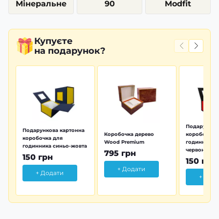
Мінеральне
90
Modfit
Купуєте
на подарунок?
Подарунков
Подарункова картонна
Коробочка дерево
коробочка 
коробочка для
Wood Premium
годинника 
годинника синьо-жовта
червона
795 грн
150 грн
150 грн
+ Додати
+ Додати
+ Дод