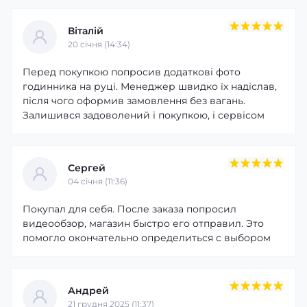
активність і стежити за своїм самопочуттям.
Віталій
20 cічня (14:34)
Перед покупкою попросив додаткові фото
годинника на руці. Менеджер швидко їх надіслав,
після чого оформив замовлення без вагань.
Залишився задоволений і покупкою, і сервісом
Сергей
04 cічня (11:36)
Покупал для себя. После заказа попросил
видеообзор, магазин быстро его отправил. Это
помогло окончательно определиться с выбором
Андрей
21 грудня 2025 (11:37)