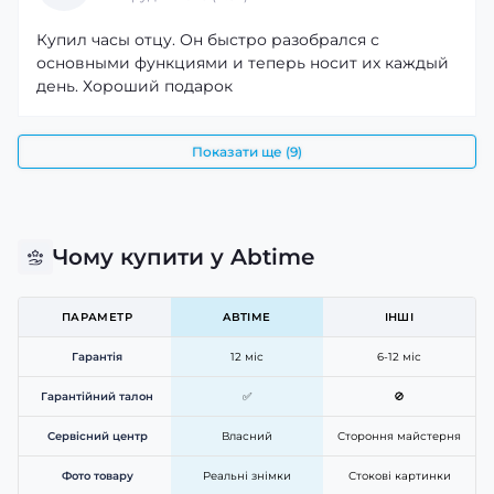
Купил часы отцу. Он быстро разобрался с
Стильний помічник на кожен день
основными функциями и теперь носит их каждый
день. Хороший подарок
Поєднання сучасного дизайну, практичності та
широкого функціоналу робить Modfit Combat All Black
універсальним вибором для роботи, спорту та
Показати ще (9)
активного відпочинку. Це не лише стильний аксесуар,
а й надійний помічник, який допоможе залишатися
організованим, активним і завжди в курсі важливої
інформації.
Чому купити у Abtime
ПАРАМЕТР
ABTIME
ІНШІ
Гарантія
12 міс
6-12 міс
Гарантійний талон
✅
🚫
Сервісний центр
Власний
Стороння майстерня
Фото товару
Реальні знімки
Стокові картинки