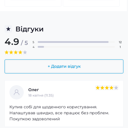
Відгуки
4.9
/ 5
5
12
4
1
+ Додати відгук
Функції для здоров'я та активного
Олег
способу життя
18 квітня (11:35)
Modfit Combat All Black оснащений широким набором
корисних можливостей для щоденної активності.
Купив собі для щоденного користування.
Годинник підтримує GPS-маркер розташування, фітнес-
Налаштував швидко, все працює без проблем.
трекер, моніторинг серцевого ритму, крокомір та інші
Покупкою задоволений
функції, які допомагають контролювати фізичну