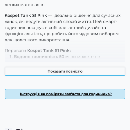
легких матеріалів .
Kospet Tank S1 Pink
— ідеальне рішення для сучасних
жінок, які ведуть активний спосіб життя. Цей смарт-
годинник поєднує в собі елегантний дизайн та
функціональність, що робить його чудовим вибором
для щоденного використання.
Переваги
Kospet Tank S1 Pink:
Водонепроникність 50 м:
ви можете не
хвилюватися про дощ чи коротке занурення у
воду.
Показати повністю
Стильний корпус: корпус виготовлений з
полімеру
та сталі,
що забезпечує надійність і довговічність.
Комфортний ремінець:
ремінець з каучуку
легко
підлаштовується під зап'ястя, а його легка вага
Інструкція як поміряти зап’ястя для годинника?
(всього 49 г) гарантує комфорт при носінні.
Діагональ екрану
в 1.3 дюймів і
розширення
360х360 з
типом
AMOLED.
Ремінець з каучуку рожевого кольору
не тільки додає стильності, але й гарантує міцність та
довговічність використання.