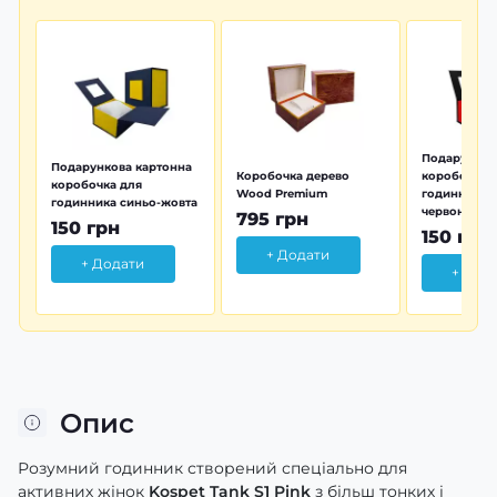
Подарунков
Подарункова картонна
Коробочка дерево
коробочка 
коробочка для
Wood Premium
годинника 
годинника синьо-жовта
червона
795 грн
150 грн
150 грн
+ Додати
+ Додати
+ Дод
Опис
Розумний годинник створений спеціально для
активних жінок
Kospet Tank S1
Pink
з більш тонких і