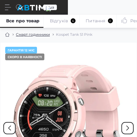
ru
ua
Все про товар
Відгуків
Питання
Ре
6
0
Смарт годинники
Kospet Tank S1 Pink
ГАРАНТІЯ 12 МІС
СКОРО В НАЯВНОСТІ