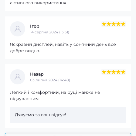
активного використання.
контроль яскравості
погода
пошук телефону
безшумний режим
Ігор
контроль тренувань
14 серпня 2024 (13:31)
можливість відхилення виклику
калькулятор
Яскравий дисплей, навіть у сонячний день все
секундомір
добре видно.
таймер
контроль сну
фітнес - трекер
Назар
відстеження маршруту
03 липня 2024 (14:48)
анти втрата
педометр
Легкий і комфортний, на руці майже не
вимірювання дистанції
відчувається.
будильник
підсвічування
дата, день тижня , місяць.
Дякуємо за ваш відгук!
Серед інших функцій ви знайдете калькулятор,
таймер, секундомір і крокомір. Керування такими
опціями просте завдяки електронному циферблату