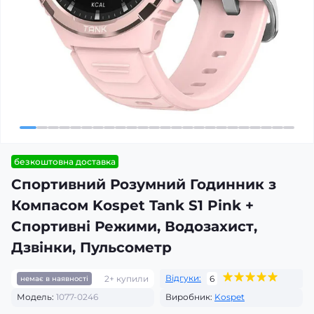
безкоштовна доставка
Спортивний Розумний Годинник з
Компасом Kospet Tank S1 Pink +
Спортивні Режими, Водозахист,
Дзвінки, Пульсометр
Відгуки:
2+ купили
6
немає в наявності
Модель:
1077-0246
Виробник:
Kospet