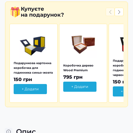
Купуєте
на подарунок?
Подарунков
Подарункова картонна
Коробочка дерево
коробочка 
коробочка для
Wood Premium
годинника 
годинника синьо-жовта
червона
795 грн
150 грн
150 грн
+ Додати
+ Додати
+ Дод
Опис