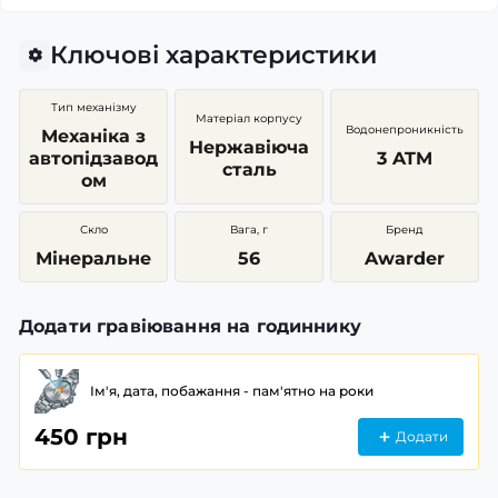
Ключові характеристики
Тип механізму
Матеріал корпусу
Водонепроникність
Механіка з
Нержавіюча
автопідзавод
3 ATM
сталь
ом
Скло
Вага, г
Бренд
Мінеральне
56
Awarder
Додати гравіювання на годиннику
Ім'я, дата, побажання - пам'ятно на роки
450 грн
Додати