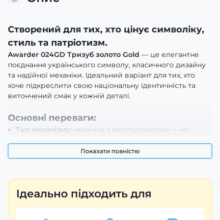
Створений для тих, хто цінує символіку,
стиль та патріотизм.
Awarder 024GD Тризуб золото Gold
— це елегантне
поєднання українського символу, класичного дизайну
та надійної механіки. Ідеальний варіант для тих, хто
хоче підкреслити свою національну ідентичність та
витончений смак у кожній деталі.
Основні переваги:
Тип механізму:
механіка з автопідзаводом — не
потребує батарейок і заводиться від руху руки;
Корпус:
метал — стійкий до подряпин і зносу;
Показати повністю
Браслет:
нержавіюча сталь довжиною 22 см —
надійність і комфорт;
Діаметр корпусу:
42 мм — оптимальний розмір для
чоловічого зап'ястя;
Ідеально підходить для
Вага:
56 г — легкий та зручний аксесуар;
Колір:
золотистий (Gold);