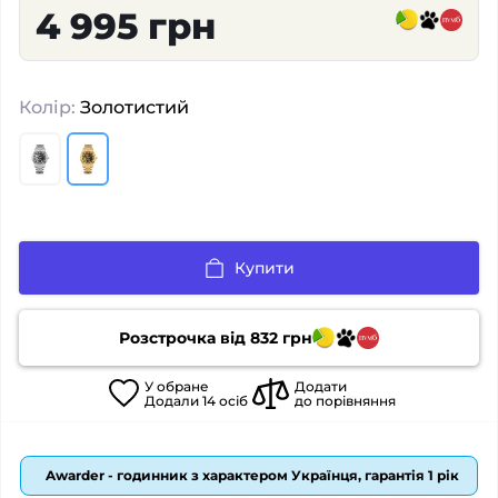
4 995 грн
Колір:
Золотистий
Купити
Розстрочка від
832
грн
У
обране
Додати
Додали
14
осіб
до порівняння
Awarder - годинник з характером Українця, гарантія 1 рік