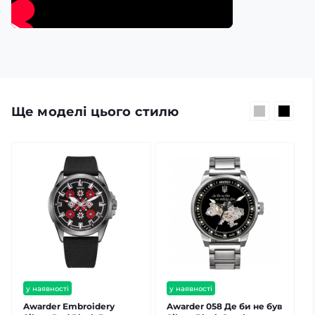
Ще моделі цього стилю
у наявності
у наявності
безкоштовна доставка
безкоштовна доставка
Awarder Embroidery
Awarder 058 Де би не був
A