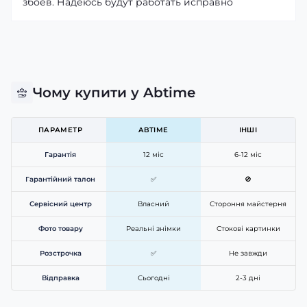
збоев. Надеюсь будут работать исправно
Чому купити у Abtime
ПАРАМЕТР
ABTIME
ІНШІ
Гарантія
12 міс
6-12 міс
Гарантійний талон
✅
🚫
Сервісний центр
Власний
Стороння майстерня
Фото товару
Реальні знімки
Стокові картинки
Розстрочка
✅
Не завжди
Відправка
Сьогодні
2-3 дні