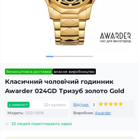
безкоштовна доставка
власне виробництво
Класичний чоловічий годинник
Awarder 024GD Тризуб золото Gold
Відгуки:
22+ купили
3
у наявності
Модель:
1202-0506
Виробник:
Awarder
33
людей переглядають зараз