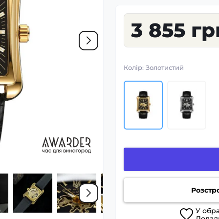
3 855 гр
Колір:
Золотистий
Розстр
У
обр
Дода