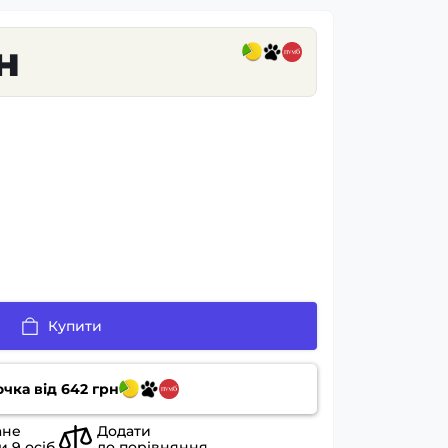
н
Купити
очка від
642
грн
ане
Додати
ли
9
осіб
до порівняння