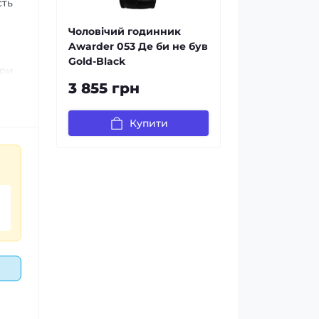
сть
Чоловічий годинник
Awarder 053 Де би не був
Gold-Black
при
3 855 грн
Купити
сова
го