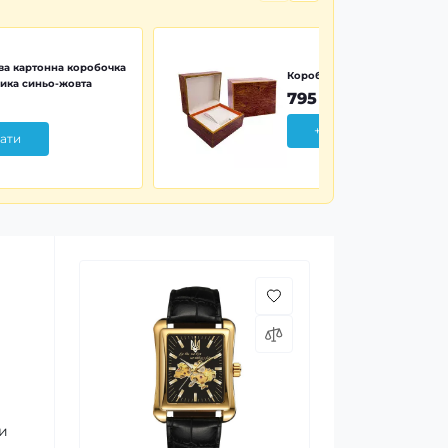
а картонна коробочка
Коробочка дерево Wood Pr
ика синьо-жовта
795 грн
+ Додати
ати
ки