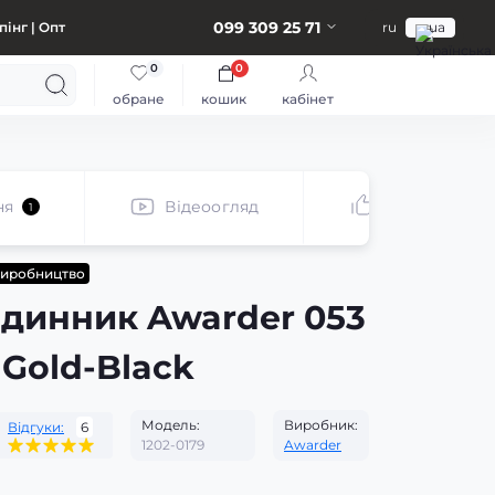
099 309 25 71
інг | Опт
ru
ua
0
0
обране
кошик
кабінет
ня
Відеоогляд
Рекомендує
1
виробництво
одинник Awarder 053
 Gold-Black
Модель:
Виробник:
Відгуки:
6
1202-0179
Awarder