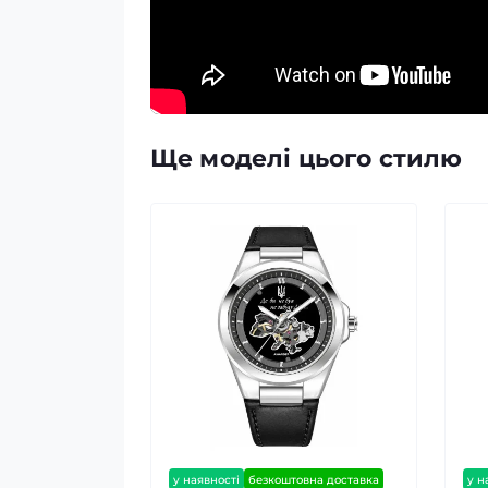
Ще моделі цього стилю
у наявності
безкоштовна доставка
у н