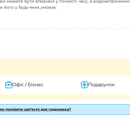
 ви можете бути впевнені у точності часу, а водонепроникні
и його у будь-яких умовах.
 можете не хвилюватися про краплі води під час дощу або 
сного металу, він надає надійності та довговічності вашому
емінець виглядає стильно і комфортно сидить на руці,
 усього дня без дискомфорту.
 тип забезпечує точність часу та відсутність потреби в
орма робить цей годинник ще більш оригінальним та
Офіс / Бізнес
Подарунок
 не просто годинник на руку; це символ стилю та якості. Ча
ок і чітких індексів, що забезпечує легкість сприйняття
в робить цей
чоловічий годинник
комфортним для тривало
 як поміряти зап’ястя для годинника?
го логотипа,
гравіювання
або унікального зображення