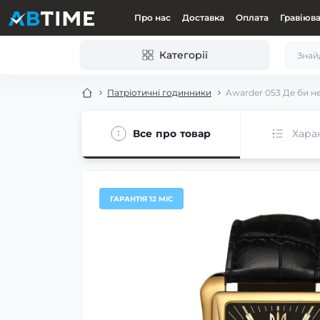
Про нас
Доставка
Оплата
Гравіюв
Категорії
Патріотичні годинники
Awarder 053 Де би не
Все про товар
Хара
ГАРАНТІЯ 12 МІС