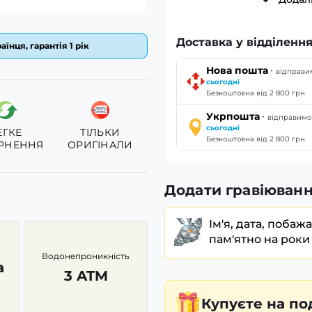
Доставка у відділенн
їнця, гарантія 1 рік
·
Нова пошта
відправи
сьогодні
Безкоштовна від 2 800 грн
·
Укрпошта
відправимо
сьогодні
ЕГКЕ
ТІЛЬКИ
Безкоштовна від 2 800 грн
РНЕННЯ
ОРИГІНАЛИ
Додати гравіюванн
Ім'я, дата, побаж
пам'ятно на роки
Водонепроникність
а
3 ATM
Купуєте
на по