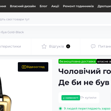
ання
Власний дизайн
Блог
Акції
Ремонт годинників
Дропшип
 був Gold-Black
ктеристики
Відгуків
Питан
6
безкоштовна доставка
власне 
Відеоогляд
Чоловічий г
Де би не був
17+ купили
у наявності
9
людей переглядають зараз