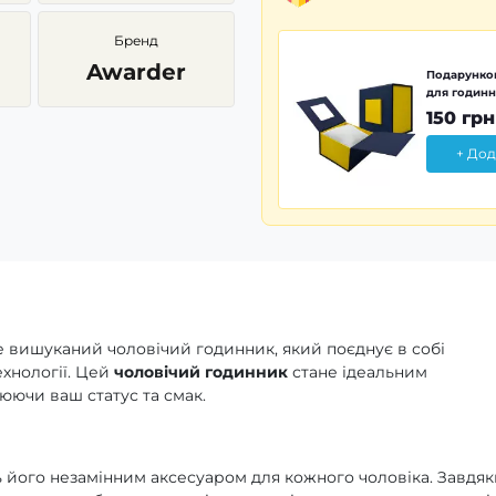
Бренд
Awarder
Подарунков
для годинн
150 грн
+ Дод
е вишуканий чоловічий годинник, який поєднує в собі
ехнології. Цей
чоловічий годинник
стане ідеальним
юючи ваш статус та смак.
ь його незамінним аксесуаром для кожного чоловіка. Завдя