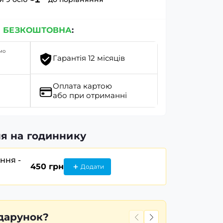
я
БЕЗКОШТОВНА
:
мо
Гарантія 12 місяців
Оплата картою
або при отриманні
я на годиннику
ання -
450 грн
Додати
дарунок?