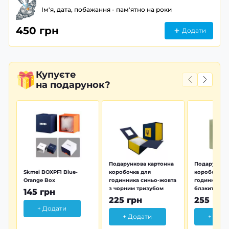
Ім'я, дата, побажання - пам'ятно на роки
450 грн
Додати
Купуєте
на подарунок?
Подарункова картонна
Подарунков
Skmei BOXPF1 Blue-
коробочка для
коробочка 
Orange Box
годинника синьо-жовта
годинника з
з чорним тризубом
блакитна тр
145 грн
225 грн
255 грн
+ Додати
+ Додати
+ Дод