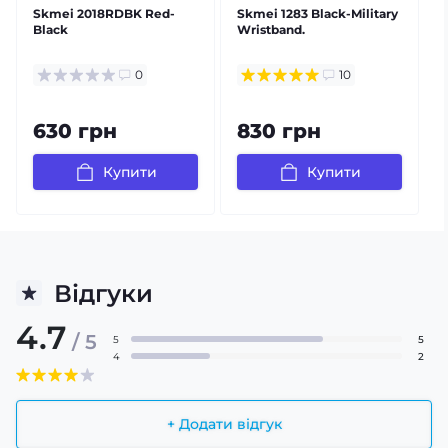
Skmei 2018RDBK Red-
Skmei 1283 Black-Military
S
Black
Wristband.
0
10
630 грн
830 грн
Купити
Купити
Відгуки
4.7
/ 5
5
5
4
2
+ Додати відгук