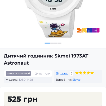
Дитячий годинник Skmei 1973AT
Astronaut
Відгуки:
2+ купили
7
немає в наявності
Модель:
1080-1428
Виробник:
Skmei
525 грн