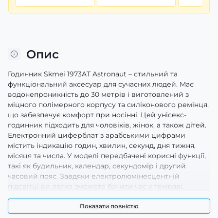
Опис
Годинник Skmei 1973AT Astronaut – стильний та
функціональний аксесуар для сучасних людей. Має
водонепроникність до 30 метрів і виготовлений з
міцного полімерного корпусу та силіконового ремінця,
що забезпечує комфорт при носінні. Цей унісекс-
годинник підходить для чоловіків, жінок, а також дітей.
Електронний циферблат з арабськими цифрами
містить індикацію годин, хвилин, секунд, дня тижня,
місяця та числа. У моделі передбачені корисні функції,
такі як будильник, календар, секундомір і другий
часовий пояс. Завдяки електролюмінесцентній
підсвітці ви легко зможете бачити час у темряві.
Довжина ремінця – 24 см, ширина – 19 см, а вага
годинника складає лише 41 г. Годинник має 12-місячну
Показати повністю
гарантію та виготовлений в Китаї.