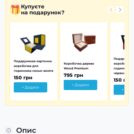
Купуєте
на подарунок?
Подарунков
Подарункова картонна
Коробочка дерево
коробочка 
коробочка для
Wood Premium
годинника 
годинника синьо-жовта
червона
795 грн
150 грн
150 грн
+ Додати
+ Додати
+ Дод
Опис