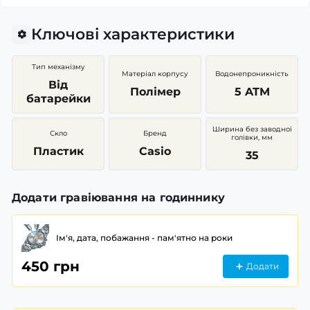
Ключові характеристики
Тип механізму
Матеріал корпусу
Водонепроникність
Від
Полімер
5 ATM
батарейки
Ширина без заводної
Скло
Бренд
голівки, мм
Пластик
Casio
35
Додати гравіювання на годиннику
Ім'я, дата, побажання - пам'ятно на роки
450 грн
Додати