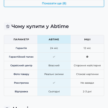
Показати ще (8)
Чому купити у Abtime
ПАРАМЕТР
ABTIME
ІНШІ
Гарантія
24 міс
12 міс
Гарантійний талон
✅
🚫
Сервісний центр
Власний
Стороння майстерня
Фото товару
Реальні знімки
Стокові картинки
Розстрочка
✅
Не завжди
Відправка
Сьогодні
2-3 дні