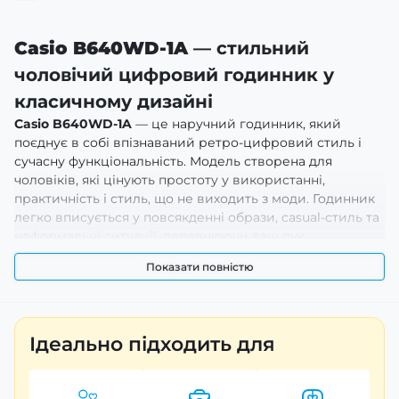
Casio B640WD-1A
— стильний
чоловічий цифровий годинник у
класичному дизайні
Casio B640WD-1A
— це наручний годинник, який
поєднує в собі впізнаваний ретро-цифровий стиль і
сучасну функціональність. Модель створена для
чоловіків, які цінують простоту у використанні,
практичність і стиль, що не виходить з моди. Годинник
легко вписується у повсякденні образи, casual-стиль та
неформальні ситуації, доповнюючи ваш лук
стриманим, але впевненим характером. Завдяки
Показати повністю
кварцовому механізму та цифровому дисплею ви
отримуєте стабільну роботу, точний хід і мінімальні
турботи про налаштування, що робить модель зручною
для щоденного використання.
Ідеально підходить для
Переваги та особливості