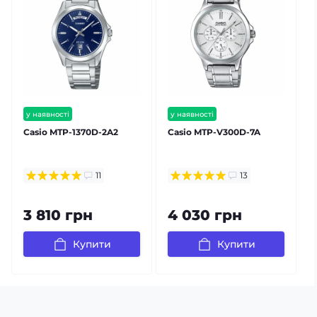
у наявності
у наявності
безкоштовна доставка
безкоштовна доставка
Casio MTP-1370D-2A2
Casio MTP-V300D-7A
гарантія 24 міс
гарантія 24 міс
⭐ хіт продажів
11
13
3 810 грн
4 030 грн
Купити
Купити