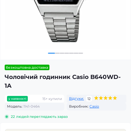
безкоштовна доставка
Чоловічий годинник Casio B640WD-
1A
Відгуки:
15+ купили
12
у наявності
Модель:
1141-0464
Виробник:
Casio
22
людей переглядають зараз