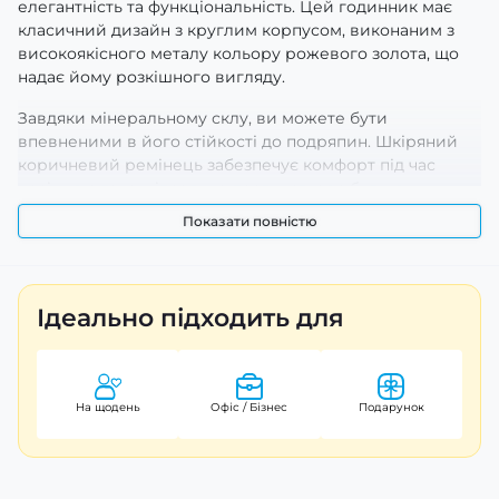
елегантність та функціональність. Цей годинник має
класичний дизайн з круглим корпусом, виконаним з
високоякісного металу кольору рожевого золота, що
надає йому розкішного вигляду.
Завдяки мінеральному склу, ви можете бути
впевненими в його стійкості до подряпин. Шкіряний
коричневий ремінець забезпечує комфорт під час
носіння, а також ідеально поєднується з будь-яким
стилем одягу. Годинники мають кварцовий механізм,
Показати повністю
що гарантує точний хід часу.
Водонепроникність до 30 метрів робить їх практичним
вибором для повсякденного використання. Діаметр
Ідеально підходить для
корпусу складає 42 мм, що додає масивності, а
електролюмінесцентна підсвітка забезпечує зручність у
темряві. Годинник індикує години та хвилини, а також
оснащений браслетом для легкого регулювання.
На щодень
Офіс / Бізнес
Подарунок
Цей годинник — чудовий варіант для чоловіків, що
цінують стиль та якість. Ваша покупка буде
супроводжуватися гарантією на 12 місяців, а країна