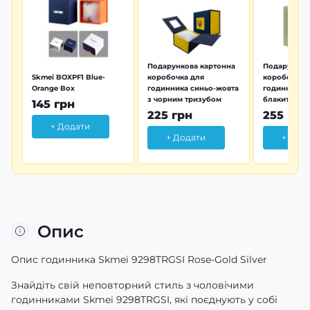
Подарункова картонна
Подарунков
Skmei BOXPF1 Blue-
коробочка для
коробочка 
Orange Box
годинника синьо-жовта
годинника з
з чорним тризубом
блакитна тр
145 грн
225 грн
255 грн
+ Додати
+ Додати
+ Дод
Опис
Опис годинника Skmei 9298TRGSI Rose-Gold Silver
Знайдіть свій неповторний стиль з чоловічими
годинниками Skmei 9298TRGSI, які поєднують у собі