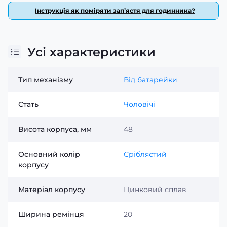
виробника — Китай. Оберіть Skmei 9298TRGSI і
Інструкція як поміряти зап’ястя для годинника?
підкресліть свій статус!
Усі характеристики
Тип механізму
Від батарейки
Стать
Чоловічі
Висота корпуса, мм
48
Основний колір
Сріблястий
корпусу
Матеріал корпусу
Цинковий сплав
Ширина ремінця
20