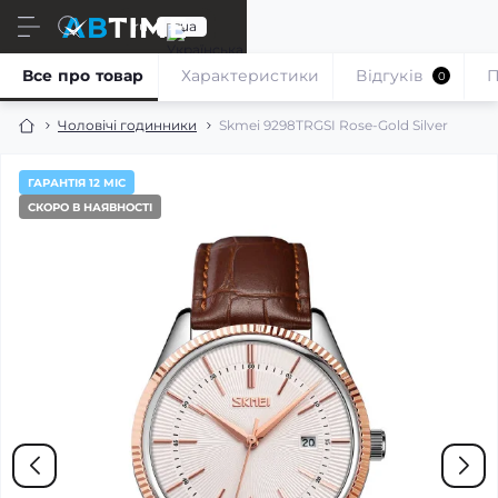
ru
ua
Все про товар
Характеристики
Відгуків
П
0
Чоловічі годинники
Skmei 9298TRGSI Rose-Gold Silver
ГАРАНТІЯ 12 МІС
СКОРО В НАЯВНОСТІ