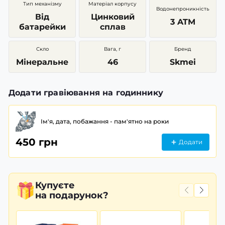
Тип механізму
Матеріал корпусу
Водонепроникність
Від
Цинковий
3 ATM
батарейки
сплав
Скло
Вага, г
Бренд
Мінеральне
46
Skmei
Додати гравіювання на годиннику
Ім'я, дата, побажання - пам'ятно на роки
450 грн
Додати
Купуєте
на подарунок?