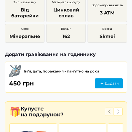
Тип механізму
Матеріал корпусу
Водонепроникність
Від
Цинковий
3 ATM
батарейки
сплав
Скло
Вага, г
Бренд
Мінеральне
162
Skmei
Додати гравіювання на годиннику
Ім'я, дата, побажання - пам'ятно на роки
450 грн
Додати
Купуєте
на подарунок?