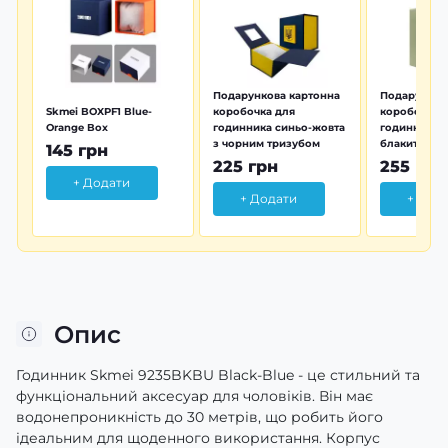
Подарункова картонна
Подарунков
Skmei BOXPF1 Blue-
коробочка для
коробочка 
Orange Box
годинника синьо-жовта
годинника з
з чорним тризубом
блакитна тр
145 грн
225 грн
255 грн
+ Додати
+ Додати
+ Дод
Опис
Годинник Skmei 9235BKBU Black-Blue - це стильний та
функціональний аксесуар для чоловіків. Він має
водонепроникність до 30 метрів, що робить його
ідеальним для щоденного використання. Корпус