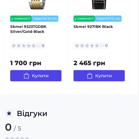
у наявності
гарантія 12 міс
у наявності
гарантія 12 міс
Skmei 9323TGDBK
Skmei 9271BK Black
Silver/Gold-Black
S
0
0
1 700 грн
2 465 грн
Купити
Купити
Відгуки
0
/ 5