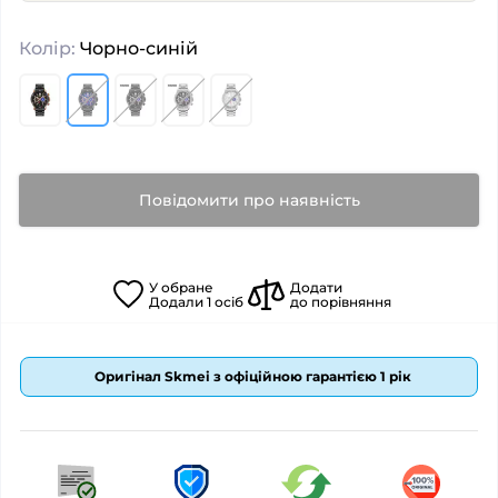
Колір:
Чорно-синій
Повідомити про наявність
У
обране
Додати
Додали
1
осіб
до порівняння
Оригінал Skmei з офіційною гарантією 1 рік