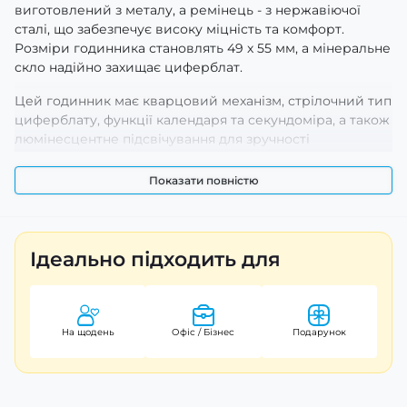
виготовлений з металу, а ремінець - з нержавіючої
сталі, що забезпечує високу міцність та комфорт.
Розміри годинника становлять 49 х 55 мм, а мінеральне
скло надійно захищає циферблат.
Цей годинник має кварцовий механізм, стрілочний тип
циферблату, функції календаря та секундоміра, а також
люмінесцентне підсвічування для зручності
використання в темряві. Колір корпусу та ремінця
чорний, а стиль - casual та класичний. Вага годинника
Показати повністю
складає 162 г. Гарантія на продукт становить 12 місяців,
країна виробництва - Китай.
Ідеально підходить для
На щодень
Офіс / Бізнес
Подарунок