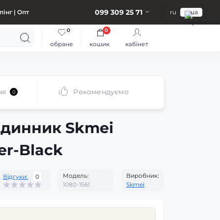
099 309 25 71
інг | Опт
ru
ua
0
0
обране
кошик
кабінет
ня
Рекомендуємо
0
одинник Skmei
er-Black
Модель:
Виробник:
Відгуки:
0
1080-1561
Skmei