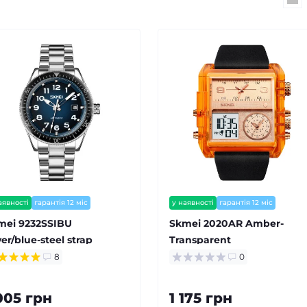
аявності
гарантія 12 міс
у наявності
гарантія 12 міс
mei 9232SSIBU
Skmei 2020AR Amber-
ver/blue-steel strap
Transparent
8
0
005 грн
1 175 грн