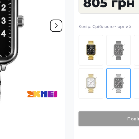
805 грн
Колір:
Сріблясто-чорний
Пові