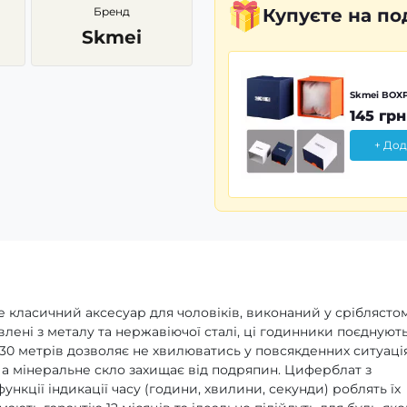
Бренд
Купуєте
на по
Skmei
Skmei BOXP
145 грн
+ Дод
це класичний аксесуар для чоловіків, виконаний у сріблясто
лені з металу та нержавіючої сталі, ці годинники поєднуют
 30 метрів дозволяє не хвилюватись у повсякденних ситуація
 а мінеральне скло захищає від подряпин. Циферблат з
нкції індикації часу (години, хвилини, секунди) роблять їх