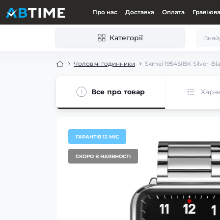
Про нас
Доставка
Оплата
Гравіюв
Категорії
Чоловічі годинники
Skmei 1954SIBK Silver-Bl
Все про товар
Хара
ГАРАНТІЯ 12 МІС
СКОРО В НАЯВНОСТІ