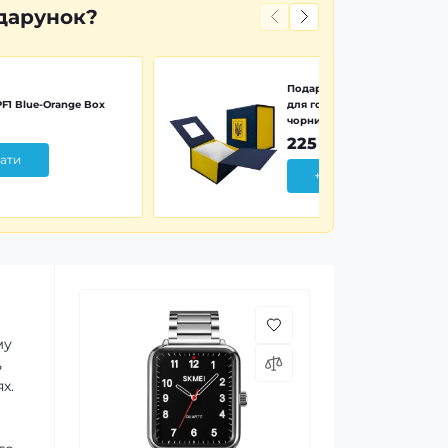
дарунок?
Подарункова картонна коро
F1 Blue-Orange Box
для годинника синьо-жовта 
чорним тризубом
225 грн
ати
+ Додати
му
ь
х.