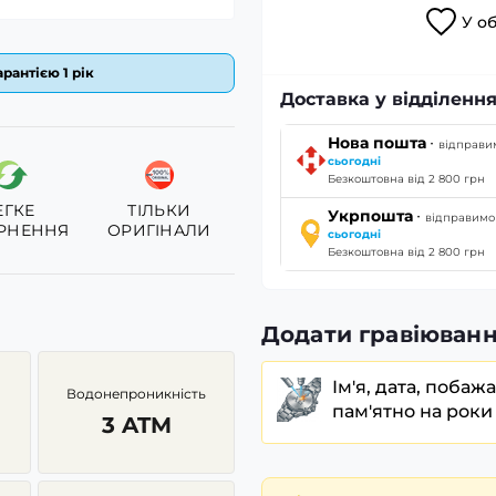
У
о
рантією 1 рік
Доставка у відділення
·
Нова пошта
відправи
сьогодні
Безкоштовна від 2 800 грн
ЕГКЕ
ТІЛЬКИ
·
Укрпошта
відправимо
РНЕННЯ
ОРИГІНАЛИ
сьогодні
Безкоштовна від 2 800 грн
Додати гравіюванн
Ім'я, дата, побаж
Водонепроникність
пам'ятно на роки
3 ATM