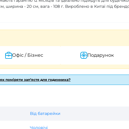
ють гарантію 12 місяців та ідеально підійдуть для будь-яко
, ширина - 20 см, вага - 108 г. Вироблено в Китаї під бренд
Офіс / Бізнес
Подарунок
 як поміряти зап’ястя для годинника?
Від батарейки
Чоловічі