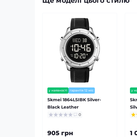
Ще моделі цього стилю
у наявності
гарантія 12 міс
у н
залишилось мало
Skmei 1864LSIBK Silver-
Sk
Black Leather
Sil
0
905 грн
1 