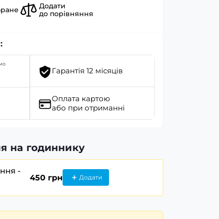
Додати
бране
до порівняння
:
мо
Гарантія 12 місяців
Оплата картою
або при отриманні
я на годиннику
ання -
450 грн
Додати