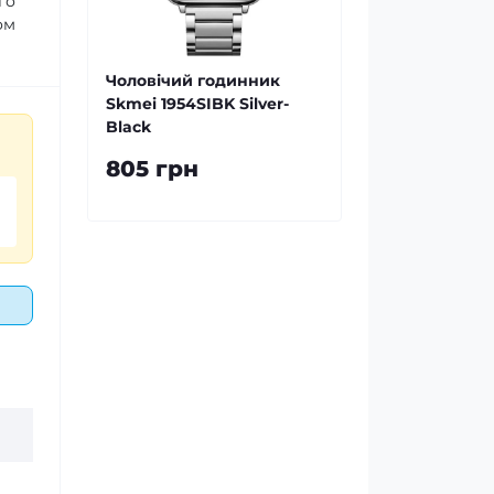
го
ом
Чоловічий годинник
Skmei 1954SIBK Silver-
Black
805 грн