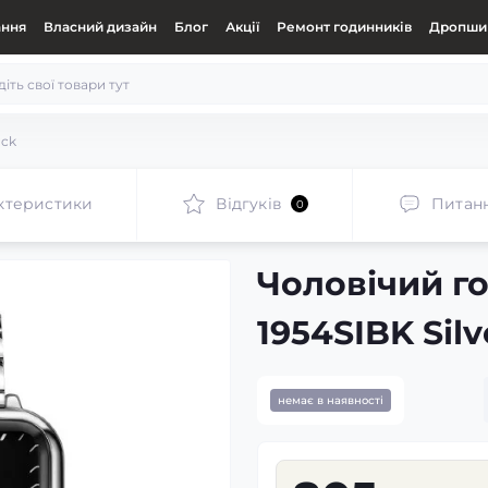
ання
Власний дизайн
Блог
Акції
Ремонт годинників
Дропшип
ack
ктеристики
Відгуків
Питан
0
Чоловічий г
1954SIBK Silv
немає в наявності