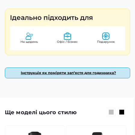
З розмірами 47 х 47 мм та вагою лише 65 г, цей
годинник легко підійде під будь-який стиль. Завдяки
Ідеально підходить для
арабським цифрам на циферблаті ви зможете легко
зчитувати час у будь-якій ситуації. Skmei 1905BKGD – це
не просто годинник, а відображення вашого смаку та
прагнення до сучасності. На нього поширюється
На щодень
Офіс / Бізнес
Подарунок
гарантія терміном 12 місяців, що забезпечує вашу
впевненість у якості.
Інструкція як поміряти зап’ястя для годинника?
Ще моделі цього стилю