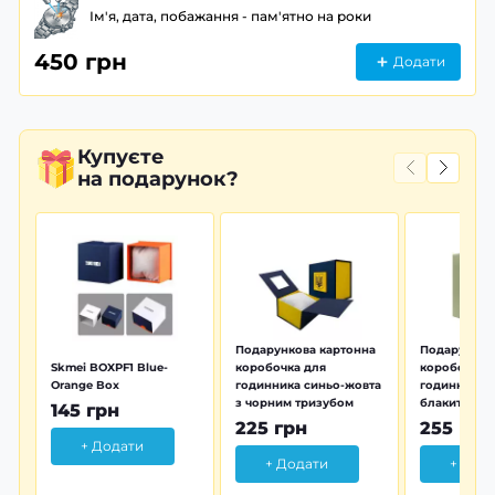
Ім'я, дата, побажання - пам'ятно на роки
450 грн
Додати
Купуєте
на подарунок?
Подарункова картонна
Подарунков
Skmei BOXPF1 Blue-
коробочка для
коробочка 
Orange Box
годинника синьо-жовта
годинника з
з чорним тризубом
блакитна тр
145 грн
225 грн
255 грн
+ Додати
+ Додати
+ Дод