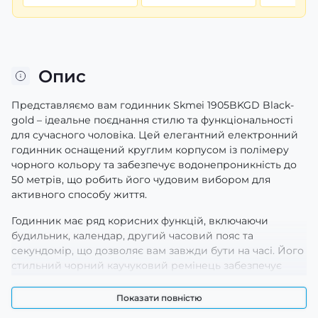
Опис
Представляємо вам годинник Skmei 1905BKGD Black-
gold – ідеальне поєднання стилю та функціональності
для сучасного чоловіка. Цей елегантний електронний
годинник оснащений круглим корпусом із полімеру
чорного кольору та забезпечує водонепроникність до
50 метрів, що робить його чудовим вибором для
активного способу життя.
Годинник має ряд корисних функцій, включаючи
будильник, календар, другий часовий пояс та
секундомір, що дозволяє вам завжди бути на часі. Його
стильний чорний каучуковий ремінець забезпечує
комфорт і надійність у носінні. Акрилове скло з
електролюмінесцентною підсвіткою гарантує відмінну
Показати повністю
видимість, навіть у темряві.