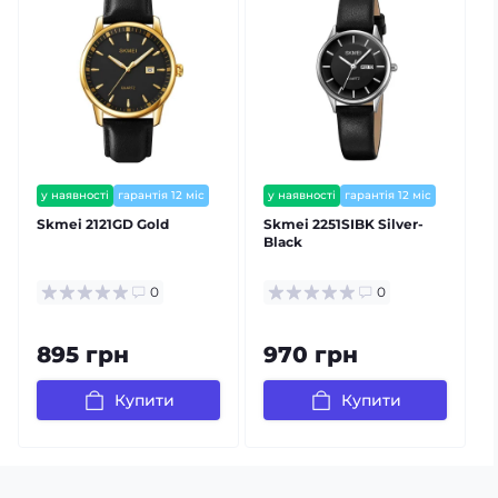
у наявності
гарантія 12 міс
у наявності
гарантія 12 міс
залишилось мало
Skmei 2121GD Gold
Skmei 2251SIBK Silver-
S
Black
0
0
895 грн
970 грн
Купити
Купити