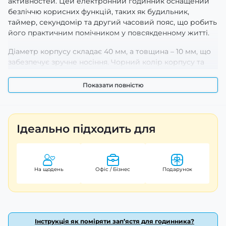
активностей. Цей електронний годинник оснащений
безліччю корисних функцій, таких як будильник,
таймер, секундомір та другий часовий пояс, що робить
його практичним помічником у повсякденному житті.
Діаметр корпусу складає 40 мм, а товщина – 10 мм, що
забезпечує зручне носіння. Чорний колір корпусу та
ремінця, а також електролюмінесцентна підсвітка
надають годиннику стильного вигляду. Ремінець з
Показати повністю
каучуку та класична застібка забезпечують комфорт та
надійність фіксації. Годинник має арабські цифри та
індикатори для годин, секунд, дня тижня, місяця та
числа. Гарантія на цей пристрій складає 12 місяців. Вага
Ідеально підходить для
годинника – 32 г. Бренд Skmei гарантує високу якість і
надійність продукції.
На щодень
Офіс / Бізнес
Подарунок
Інструкція як поміряти зап’ястя для годинника?