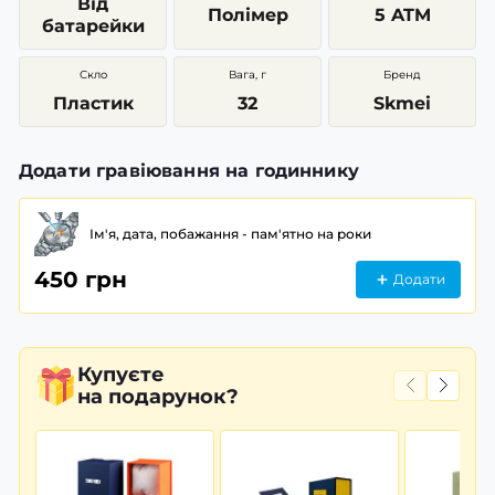
Від
Полімер
5 ATM
батарейки
Скло
Вага, г
Бренд
Пластик
32
Skmei
Додати гравіювання на годиннику
Ім'я, дата, побажання - пам'ятно на роки
450 грн
Додати
Купуєте
на подарунок?