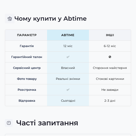
Чому купити у Abtime
ПАРАМЕТР
ABTIME
ІНШІ
Гарантія
12 міс
6-12 міс
Гарантійний талон
✅
🚫
Сервісний центр
Власний
Стороння майстерня
Фото товару
Реальні знімки
Стокові картинки
Розстрочка
✅
Не завжди
Відправка
Сьогодні
2-3 дні
Часті запитання