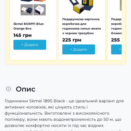
Подарункова картонна
Подарунков
Skmei BOXPF1 Blue-
коробочка для
коробочка 
Orange Box
годинника синьо-жовта
годинника з
з чорним тризубом
блакитна тр
145 грн
225 грн
255 грн
+ Додати
+ Додати
+ Дод
Опис
Годинники Skmei 1895 Black - це ідеальний варіант для
активних чоловіків, які цінують стиль і
функціональність. Виготовлені з високоякісного
полімеру, вони мають водонепроникність до 50 м, що
дозволяє комфортно носити їх під час водних