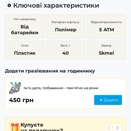
Ключові характеристики
Тип механізму
Матеріал корпусу
Водонепроникність
Від
Полімер
5 ATM
батарейки
Скло
Вага, г
Бренд
Пластик
40
Skmei
Додати гравіювання на годиннику
Ім'я, дата, побажання - пам'ятно на роки
450 грн
Додати
Купуєте
на подарунок?