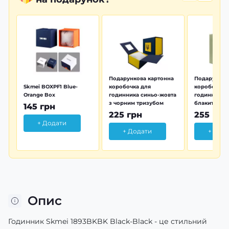
Подарункова картонна
Подарунков
Skmei BOXPF1 Blue-
коробочка для
коробочка 
Orange Box
годинника синьо-жовта
годинника з
з чорним тризубом
блакитна тр
145 грн
225 грн
255 грн
+ Додати
+ Додати
+ Дод
Опис
Годинник Skmei 1893BKBK Black-Black - це стильний