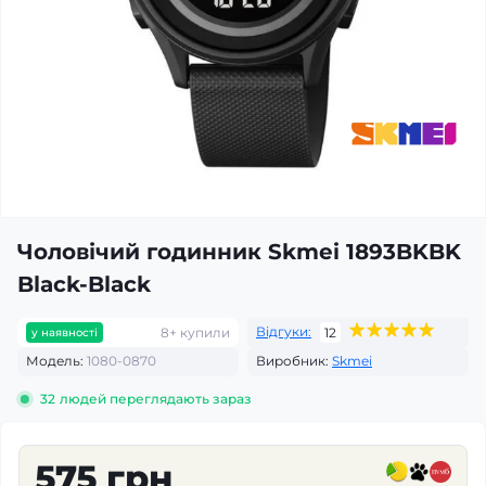
Чоловічий годинник Skmei 1893BKBK
Black-Black
Відгуки:
8+ купили
12
у наявності
Модель:
1080-0870
Виробник:
Skmei
32
людей переглядають зараз
575 грн