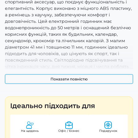
спортивний аксесуар, що поєднує функціональність і
елегантність. Корпус виконано з міцного ABS пластику,
а ремінець з каучуку, забезпечуючи комфорт і
довговічність. Цей електронний годинник має
водонепроникність до 50 метрів і оснащений безліччю
корисних функцій, таких як будильник, календар,
секундомір, крокомір та лічильник калорій. З малим
діаметром 41 мм і товщиною 11 мм, годинник ідеально
підходить для чоловіків, що цінують як спорт, так і
повсякденний стиль. Світлодіодне підсвічування та
чітка індикація часу, дня тижня, місяця і числа роблять
його практичним у використанні. Годинник Skmei -
надійний вибір для активних людей. Гарантія на виріб
Показати повністю
становить 12 місяців.
Ідеально підходить для
На щодень
Офіс / Бізнес
Подарунок