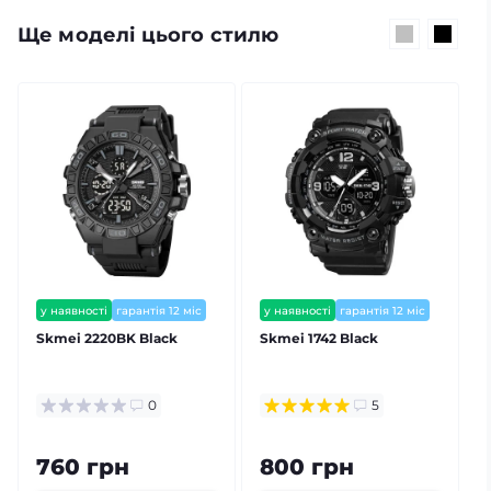
Ще моделі цього стилю
у наявності
гарантія 12 міс
у наявності
гарантія 12 міс
Skmei 2220BK Black
Skmei 1742 Black
S
0
5
760 грн
800 грн