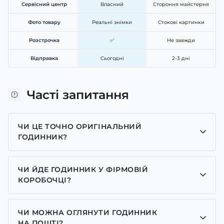
Сервісний центр
Власний
Стороння майстерня
Фото товару
Реальні знімки
Стокові картинки
Розстрочка
✅
Не завжди
Відправка
Сьогодні
2-3 дні
Часті запитання
ЧИ ЦЕ ТОЧНО ОРИГІНАЛЬНИЙ
ГОДИННИК?
Так, усі годинники у нас лише оригінальні, ми є
представником багатьох брендів.
ЧИ ЙДЕ ГОДИННИК У ФІРМОВІЙ
КОРОБОЧЦІ?
Для годинників бренду Casio, Pagani Design,
GUARDO та GOODYEAR додаємо фірмові
ЧИ МОЖНА ОГЛЯНУТИ ГОДИННИК
коробочки із брендовим надписом. Для бренду
НА ПОШТІ?