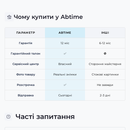
Чому купити у Abtime
ПАРАМЕТР
ABTIME
ІНШІ
Гарантія
12 міс
6-12 міс
Гарантійний талон
✅
🚫
Сервісний центр
Власний
Стороння майстерня
Фото товару
Реальні знімки
Стокові картинки
Розстрочка
✅
Не завжди
Відправка
Сьогодні
2-3 дні
Часті запитання