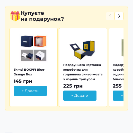
Купуєте
на подарунок?
Подарункова картонна
Подарунков
Skmei BOXPF1 Blue-
коробочка для
коробочка 
Orange Box
годинника синьо-жовта
годинника з
з чорним тризубом
блакитна тр
145 грн
225 грн
255 грн
+ Додати
+ Додати
+ Дод