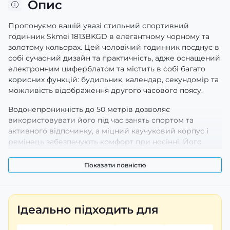
Опис
Пропонуємо вашій увазі стильний спортивний
годинник Skmei 1813BKGD в елегантному чорному та
золотому кольорах. Цей чоловічий годинник поєднує в
собі сучасний дизайн та практичність, адже оснащений
електронним циферблатом та містить в собі багато
корисних функцій: будильник, календар, секундомір та
можливість відображення другого часового поясу.
Водонепроникність до 50 метрів дозволяє
використовувати його під час занять спортом та
активного відпочинку, а міцний каучуковий корпус і
ремінець забезпечують комфорт при носінні. Його
кругла форма та мінеральне скло надійно захищають
годинник від пошкоджень, а люмінесцентне
Показати повністю
підсвічування забезпечує зручність використання в
темряві.
Розміри корпусу - 45 х 45 мм, вага - всього 75 г, що
Ідеально підходить для
робить його легким і стильним доповненням до
вашого образу. Годинник Skmei 1813BKGD - це