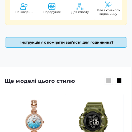
ідеальний вибір для сучасного чоловіка, який цінує
функціональність та стиль! Гарантія 12 місяців.
Для активного
На щодень
Подарунок
Для спорту
відпочинку
Вироблено в Китаї.
Інструкція як поміряти зап’ястя для годинника?
Ще моделі цього стилю