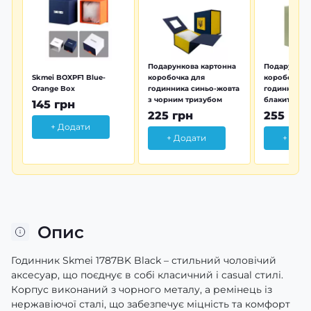
Подарункова картонна
Подарунков
Skmei BOXPF1 Blue-
коробочка для
коробочка 
Orange Box
годинника синьо-жовта
годинника з
з чорним тризубом
блакитна тр
145 грн
225 грн
255 грн
+ Додати
+ Додати
+ Дод
Опис
Годинник Skmei 1787BK Black – стильний чоловічий
аксесуар, що поєднує в собі класичний і casual стилі.
Корпус виконаний з чорного металу, а ремінець із
нержавіючої сталі, що забезпечує міцність та комфорт