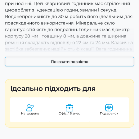
при носінні. Цей кварцовий годинник має стрілочний
циферблат з індексацією годин, хвилин і секунд.
Водонепроникність до 30 м робить його ідеальним для
повсякденного використання. Мінеральне скло
гарантує стійкість до подряпин. Годинник має діаметр
корпусу 28 мм і товщину 8 мм, а довжина та ширина
ремінця складають відповідно 22 см та 24 мм. Класична
застібка забезпечує надійність фіксації. Вага годинника
– 123 г. Гарантія становить 12 місяців. Виробник – Китай.
Показати повністю
Ідеально підходить для
На щодень
Офіс / Бізнес
Подарунок