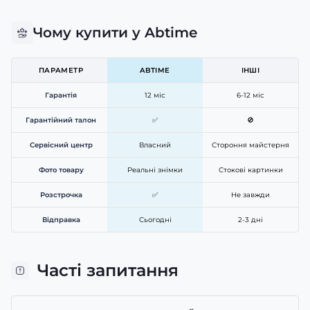
Чому купити у Abtime
ПАРАМЕТР
ABTIME
ІНШІ
Гарантія
12 міс
6-12 міс
Гарантійний талон
✅
🚫
Сервісний центр
Власний
Стороння майстерня
Фото товару
Реальні знімки
Стокові картинки
Розстрочка
✅
Не завжди
Відправка
Сьогодні
2-3 дні
Часті запитання