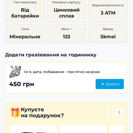
Тип механізму
Матеріал корпусу
Водонепроникність
Від
Цинковий
3 ATM
батарейки
сплав
Скло
Вага, г
Бренд
Мінеральне
123
Skmei
Додати гравіювання на годиннику
Ім'я, дата, побажання - пам'ятно на роки
450 грн
Додати
Купуєте
на подарунок?