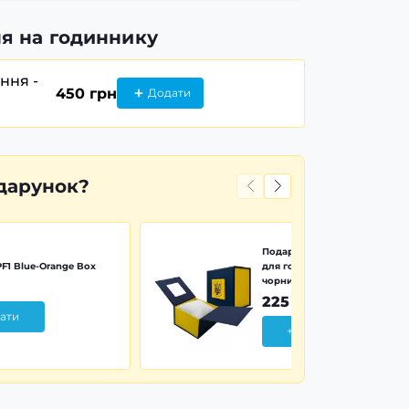
я на годиннику
ання -
450 грн
Додати
дарунок?
Подарункова картонна коро
F1 Blue-Orange Box
для годинника синьо-жовта 
чорним тризубом
225 грн
ати
+ Додати