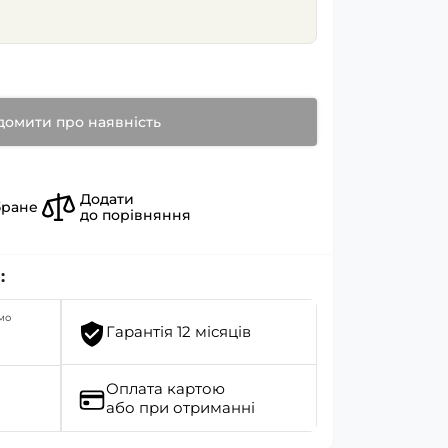
домити про наявність
Додати
бране
до порівняння
:
мо
Гарантія 12 місяців
Оплата картою
або при отриманні