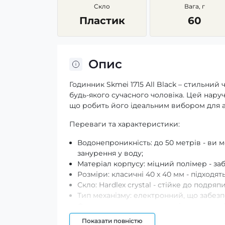
Скло
Вага, г
Пластик
60
Опис
Годинник Skmei 1715 All Black – стильни
будь-якого сучасного чоловіка. Цей нару
що робить його ідеальним вибором для а
Переваги та характеристики:
Водонепроникність: до 50 метрів - ви 
занурення у воду;
Матеріал корпусу: міцний полімер - заб
Розміри: класичні 40 х 40 мм - підходять
Скло: Hardlex crystal - стійке до подряпи
Тип механізму: електронний, що забезпе
Форма корпусу: кругла - універсальна 
Гарантія на товар складає 12 місяців!
Показати повністю