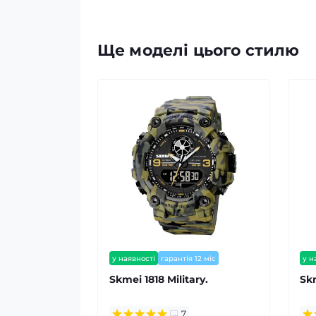
Ще моделі цього стилю
у наявності
гарантія 12 міс
у н
Skmei 1818 Military.
Sk
7