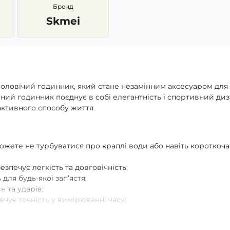
Бренд
Skmei
й чоловічий годинник, який стане незамінним аксесуаром для
чний годинник поєднує в собі елегантність і спортивний диз
ктивного способу життя.
можете не турбуватися про краплі води або навіть короткоч
езпечує легкість та довговічність;
 для будь-якої зап’ястя;
н та ударів;
чує точність у вимірюванні часу;
форма, яка завжди залишатиметься в тренді;