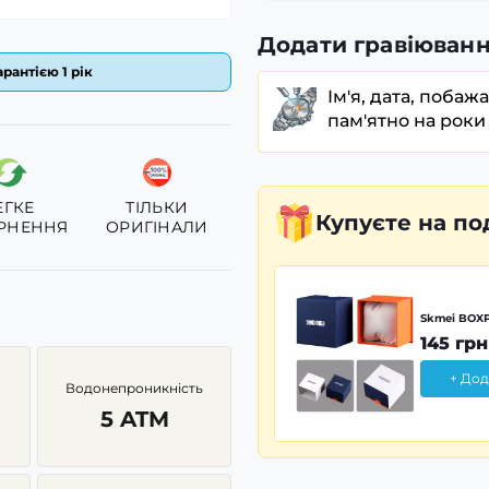
Додати гравіюванн
рантією 1 рік
Ім'я, дата, побаж
пам'ятно на роки
ЕГКЕ
ТІЛЬКИ
Купуєте
на по
РНЕННЯ
ОРИГІНАЛИ
Skmei BOXP
145 грн
+ Дод
Водонепроникність
5 ATM