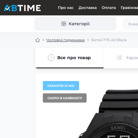
Про нас
Доставка
Оплата
Гравіюв
Категорії
Чоловічі годинники
Skmei 1715 All Black
Все про товар
Хара
ГАРАНТІЯ 12 МІС
СКОРО В НАЯВНОСТІ