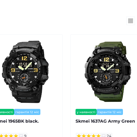
аявності
гарантія 12 міс
у наявності
гарантія 12 міс
⭐ хіт продажів
mei 1965BK black.
Skmei 1637AG Army Green
9
24