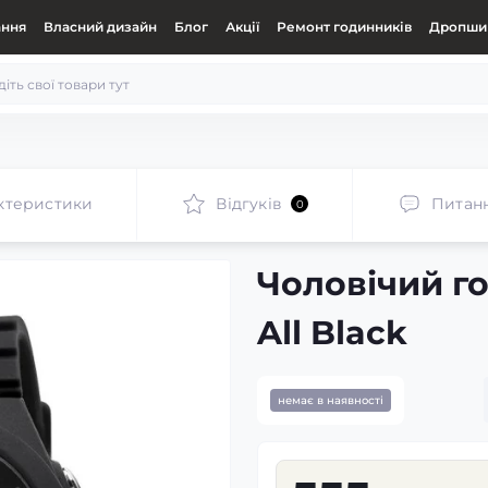
ання
Власний дизайн
Блог
Акції
Ремонт годинників
Дропшип
ктеристики
Відгуків
Питан
0
Чоловічий го
All Black
немає в наявності