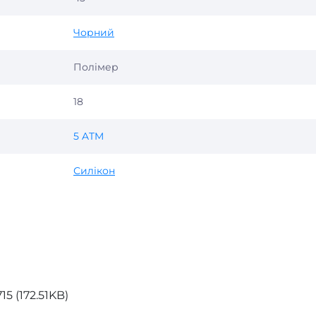
Чорний
Полімер
18
5 ATM
Силікон
5 (172.51KB)