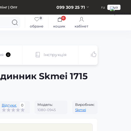
099 309 25 71
інг | Опт
ru
ua
0
0
обране
кошик
кабінет
ня
Інструкція
Рекомендуєм
0
динник Skmei 1715
Модель:
Виробник:
Відгуки:
0
1080-0945
Skmei