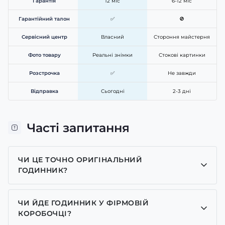
Гарантія
12 міс
6-12 міс
Гарантійний талон
✅
🚫
Сервісний центр
Власний
Стороння майстерня
Фото товару
Реальні знімки
Стокові картинки
Розстрочка
✅
Не завжди
Відправка
Сьогодні
2-3 дні
Часті запитання
ЧИ ЦЕ ТОЧНО ОРИГІНАЛЬНИЙ
ГОДИННИК?
Так, усі годинники у нас лише оригінальні, ми є
представником багатьох брендів.
ЧИ ЙДЕ ГОДИННИК У ФІРМОВІЙ
КОРОБОЧЦІ?