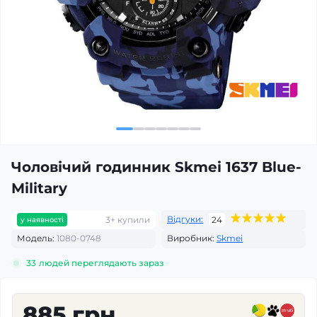
Чоловічий годинник Skmei 1637 Blue-
Military
Відгуки:
3+ купили
24
у наявності
Модель:
1080-0748
Виробник:
Skmei
33
людей переглядають зараз
885 грн