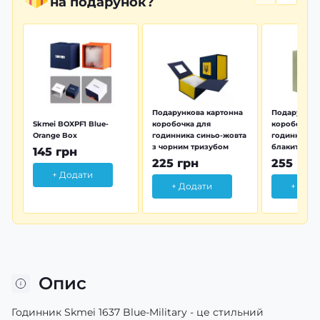
на подарунок?
Подарункова картонна
Подарунков
Skmei BOXPF1 Blue-
коробочка для
коробочка 
Orange Box
годинника синьо-жовта
годинника з
з чорним тризубом
блакитна тр
145 грн
225 грн
255 грн
+ Додати
+ Додати
+ Дод
Опис
Годинник Skmei 1637 Blue-Military - це стильний