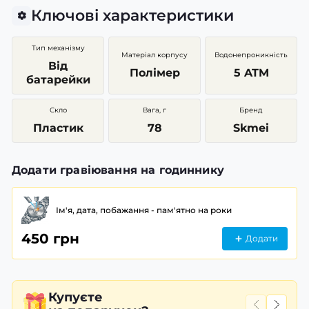
Ключові характеристики
Тип механізму
Матеріал корпусу
Водонепроникність
Від
Полімер
5 ATM
батарейки
Скло
Вага, г
Бренд
Пластик
78
Skmei
Додати гравіювання на годиннику
Ім'я, дата, побажання - пам'ятно на роки
450 грн
Додати
Купуєте