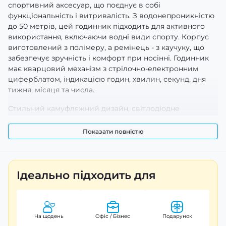
спортивний аксесуар, що поєднує в собі
функціональність і витривалість. З водонепроникністю
до 50 метрів, цей годинник підходить для активного
використання, включаючи водні види спорту. Корпус
виготовлений з полімеру, а ремінець - з каучуку, що
забезпечує зручність і комфорт при носінні. Годинник
має кварцовий механізм з стрілочно-електронним
циферблатом, індикацією годин, хвилин, секунд, дня
тижня, місяця та числа.
Стильний камуфляжний дизайн, світлодіодне
підсвічування та функції будильника, секундоміра і
другого часового поясу роблять його ідеальним
Показати повністю
вибором для чоловіків, які цінують активний спосіб
життя. Діаметр корпусу складає 56 мм, товщина - 20 мм,
а вага - 78 г. Годинник має класичну застібку і підходить
для зап'ястя з довжиною ремінця 26,5 см і шириною 22
Ідеально підходить для
мм. Годинник Skmei 1637 Blue-Military - це чудовий
вибір для тих, хто шукає стильний та надійний часомір.
Гарантія - 12 місяців.
На щодень
Офіс / Бізнес
Подарунок