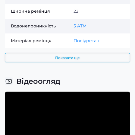
Ширина ремінця
22
Водонепроникність
5 ATM
Матеріал ремінця
Поліуретан
Показати ще
Відеоогляд