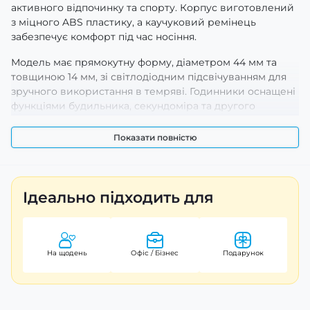
активного відпочинку та спорту. Корпус виготовлений
з міцного ABS пластику, а каучуковий ремінець
забезпечує комфорт під час носіння.
Модель має прямокутну форму, діаметром 44 мм та
товщиною 14 мм, зі світлодіодним підсвічуванням для
зручного використання в темряві. Годинники оснащені
функціями будильника, секундоміра та другого
часового поясу, а також індикацією дня тижня і числа.
Камуфляжний дизайн в поєднанні зі спортивним і
Показати повністю
армейським стилем робить їх універсальними для
будь-якої ситуації.
Годинники мають 12-місячну гарантію, а їх вага складає
Ідеально підходить для
лише 42 г. Обрана модель є ідеальним вибором для
любителів активного способу життя, що цінують
надійність та стиль.
На щодень
Офіс / Бізнес
Подарунок