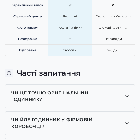
Гарантійний талон
✅
🚫
Сервісний центр
Власний
Стороння майстерня
Фото товару
Реальні знімки
Стокові картинки
Розстрочка
✅
Не завжди
Відправка
Сьогодні
2-3 дні
Часті запитання
ЧИ ЦЕ ТОЧНО ОРИГІНАЛЬНИЙ
ГОДИННИК?
Так, усі годинники у нас лише оригінальні, ми є
представником багатьох брендів.
ЧИ ЙДЕ ГОДИННИК У ФІРМОВІЙ
КОРОБОЧЦІ?
Для годинників бренду Casio, Pagani Design,