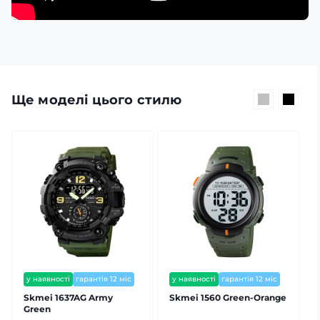
Ще моделі цього стилю
у наявності
гарантія 12 міс
у наявності
гарантія 12 міс
⭐ хіт продажів
Skmei 1637AG Army
Skmei 1560 Green-Orange
Green
B