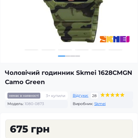
Чоловічий годинник Skmei 1628CMGN
Camo Green
Відгуки:
3+ купили
28
немає в наявності
Модель:
1080-0873
Виробник:
Skmei
675 грн