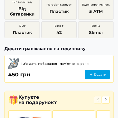
Тип механізму
Матеріал корпусу
Водонепроникність
Від
Пластик
5 ATM
батарейки
Скло
Вага, г
Бренд
Пластик
42
Skmei
Додати гравіювання на годиннику
Ім'я, дата, побажання - пам'ятно на роки
450 грн
Додати
Купуєте
на подарунок?