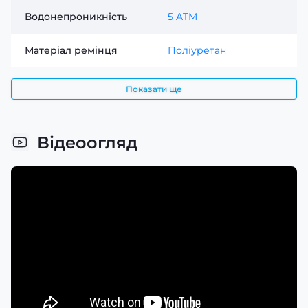
Водонепроникність
5 ATM
Матеріал ремінця
Поліуретан
Показати ще
Відеоогляд