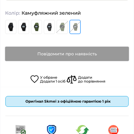
Колір:
Камуфляжний зелений
Повідомити про наявність
У
обране
Додати
Додали
1
осіб
до порівняння
Оригінал Skmei з офіційною гарантією 1 рік