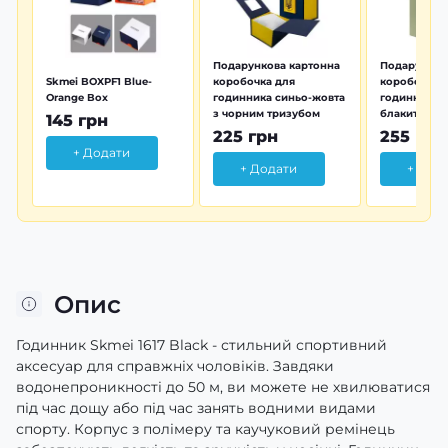
Подарункова картонна
Подарунков
Skmei BOXPF1 Blue-
коробочка для
коробочка 
Orange Box
годинника синьо-жовта
годинника з
з чорним тризубом
блакитна тр
145 грн
225 грн
255 грн
+ Додати
+ Додати
+ Дод
Опис
Годинник Skmei 1617 Black - стильний спортивний
аксесуар для справжніх чоловіків. Завдяки
водонепроникності до 50 м, ви можете не хвилюватися
під час дощу або під час занять водними видами
спорту. Корпус з полімеру та каучуковий ремінець