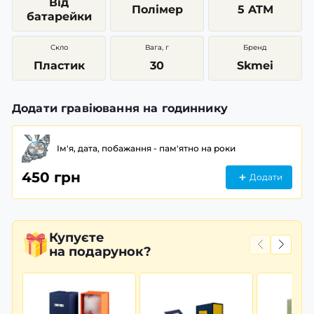
Від
Полімер
5 ATM
батарейки
Скло
Вага, г
Бренд
Пластик
30
Skmei
Додати гравіювання на годиннику
Ім'я, дата, побажання - пам'ятно на роки
450 грн
Додати
Купуєте
на подарунок?