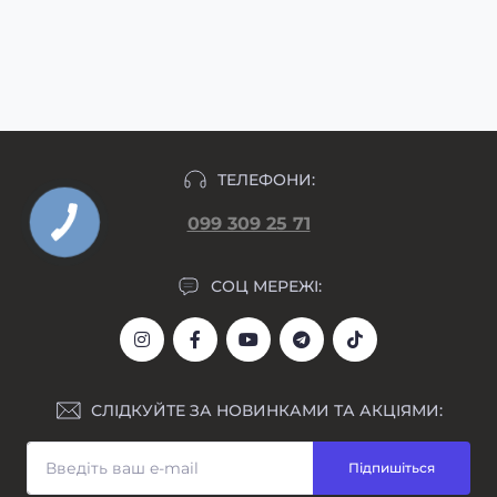
узгодження макету та внесення передплати,
підлягають.
макет гравіювання прикріпляємо у день
формування замовлення.
ТЕЛЕФОНИ:
099 309 25 71
СОЦ МЕРЕЖІ:
СЛІДКУЙТЕ ЗА НОВИНКАМИ ТА АКЦІЯМИ:
Підпишіться