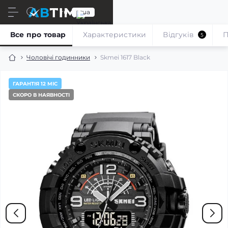
ru
ua
Все про товар
Характеристики
Відгуків
П
5
Чоловічі годинники
Skmei 1617 Black
ГАРАНТІЯ 12 МІС
СКОРО В НАЯВНОСТІ