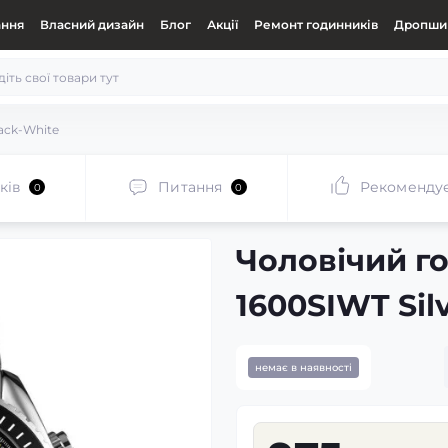
ання
Власний дизайн
Блог
Акції
Ремонт годинників
Дропшип
lack-White
ків
Питання
Рекоменду
0
0
Чоловічий г
1600SIWT Sil
немає в наявності