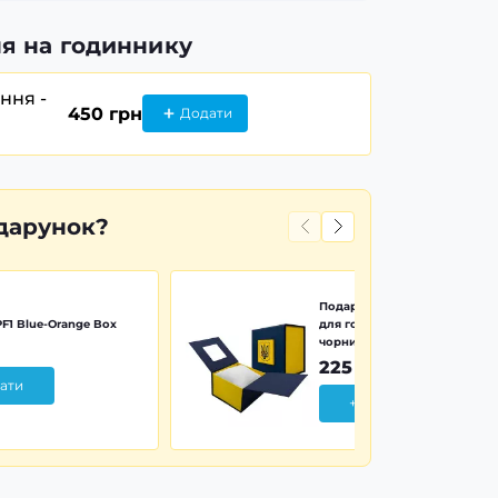
я на годиннику
ання -
450 грн
Додати
дарунок?
Подарункова картонна коро
F1 Blue-Orange Box
для годинника синьо-жовта 
чорним тризубом
225 грн
ати
+ Додати