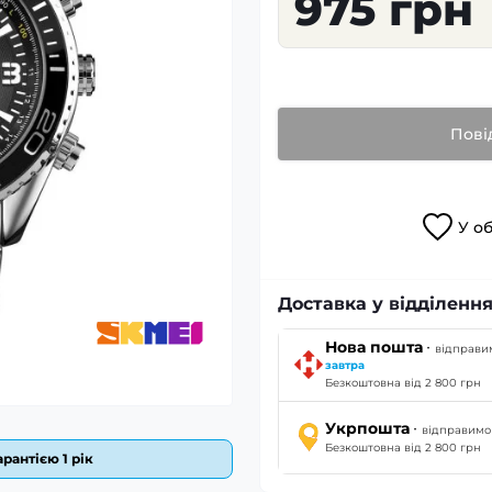
975 грн
Пові
У
о
Доставка у відділення
·
Нова пошта
відправи
завтра
Безкоштовна від 2 800 грн
·
Укрпошта
відправим
Безкоштовна від 2 800 грн
рантією 1 рік