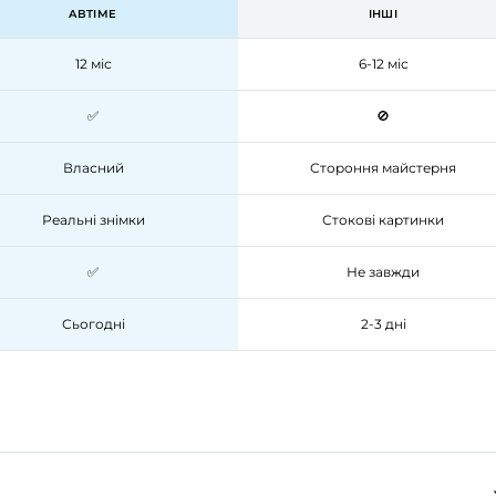
ABTIME
ІНШІ
12 міс
6-12 міс
✅
🚫
Власний
Стороння майстерня
Реальні знімки
Стокові картинки
✅
Не завжди
Сьогодні
2-3 дні