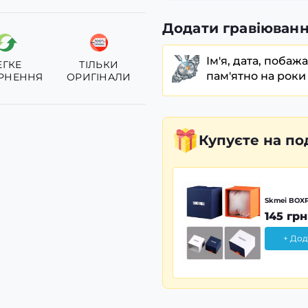
Додати гравіюванн
Ім'я, дата, побаж
ЕГКЕ
ТІЛЬКИ
пам'ятно на роки
РНЕННЯ
ОРИГІНАЛИ
Купуєте
на по
Skmei BOXP
145 грн
+ Дод