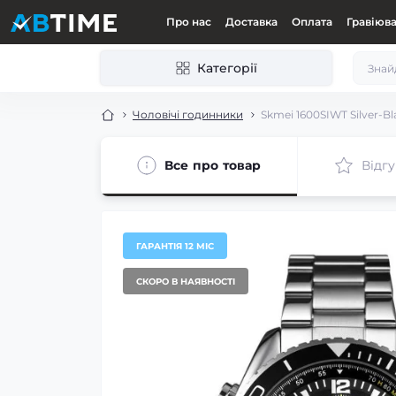
Про нас
Доставка
Оплата
Гравіюв
Категорії
Чоловічі годинники
Skmei 1600SIWT Silver-B
Все про товар
Відгу
ГАРАНТІЯ 12 МІС
СКОРО В НАЯВНОСТІ