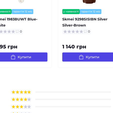
аявності
гарантія 12 міс
у наявності
гарантія 12 міс
залишилось мало
mei 1983BUWT Blue-
Skmei 9298SISIBN Silver
ite
Silver-Brown
0
0
195 грн
1 140 грн
Купити
Купити