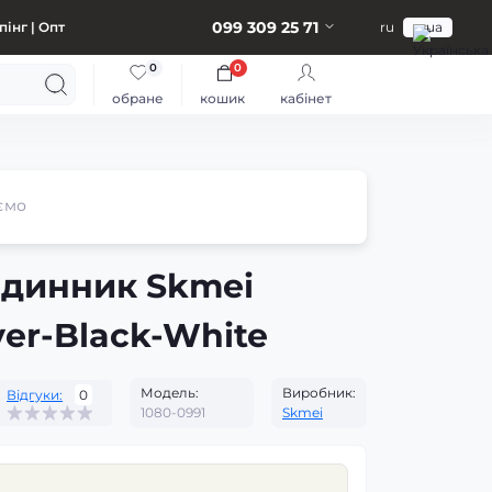
099 309 25 71
інг | Опт
ru
ua
0
0
обране
кошик
кабінет
ємо
одинник Skmei
ver-Black-White
Модель:
Виробник:
Відгуки:
0
1080-0991
Skmei