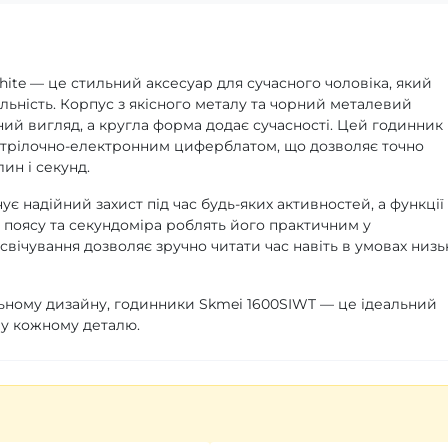
hite — це стильний аксесуар для сучасного чоловіка, який
альність. Корпус з якісного металу та чорний металевий
й вигляд, а кругла форма додає сучасності. Цей годинник
трілочно-електронним циферблатом, що дозволяє точно
ин і секунд.
є надійний захист під час будь-яких активностей, а функції
 поясу та секундоміра роблять його практичним у
вічування дозволяє зручно читати час навіть в умовах низь
нальному дизайну, годинники Skmei 1600SIWT — це ідеальний
ь у кожному деталю.