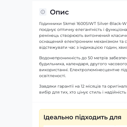
Опис
Годинники Skmei 1600SIWT Silver-Black-W
поєднує оптичну елегантність і функціон
ремінець створюють витончений класични
оснащений електронним механізмом та с
відстежувати час з індикацією годин, хвил
Водонепроникність до 50 метрів забезпечу
будильника, календаря, другого часового
використанні. Електролюмінесцентне підс
освітленості.
Завдяки гарантії на 12 місяців та оригі
вибір для тих, хто цінує стиль і надійніст
Ідеально підходить для