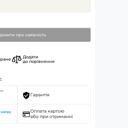
домити про наявність
Додати
бране
до порівняння
:
мо
Гарантія
Оплата картою
о
завтра
або при отриманні