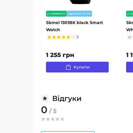
у наявності
гарантія 12 міс
у н
Skmei 1301BK black Smart
Sk
Watch
Wh
11
1 255 грн
1 
Купити
Відгуки
0
/ 5