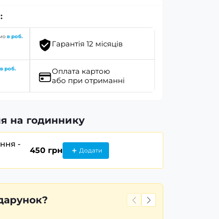
:
имо
в роб.
Гарантія 12 місяців
о
в роб.
Оплата картою
або при отриманні
я на годиннику
ання -
450 грн
Додати
дарунок?