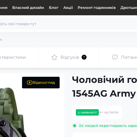
ання
Власний дизайн
Блог
Акції
Ремонт годинників
Дропшип
en
ктеристики
Відгуків
Питан
7
Чоловічий г
Відеоогляд
1545AG Army
4+ купили
у наявності
24
людей переглядають зара