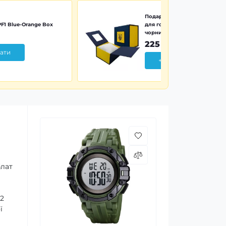
Подарункова картонна коро
F1 Blue-Orange Box
для годинника синьо-жовта 
чорним тризубом
225 грн
ати
+ Додати
блат
12
ї