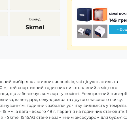
Skmei BOXP
Бренд
145 грн
Skmei
+ Дод
ьний вибір для активних чоловіків, які цінують стиль та
0 м, цей спортивний годинник виготовлений з міцного
інця, що забезпечує комфорт у носінні. Електронний цифер
ника, календаря, секундоміра та другого часового поясу.
чуванням, годинник забезпечує чітку видимість у темряві.
15 мм, а вага - всього 48 г. Гарантія на годинник становить 
ий - Skmei 1545AG стане незамінним аксесуаром для будь-яко