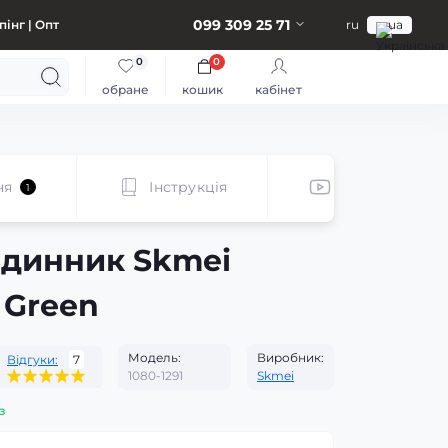
099 309 25 71
інг | Опт
ru
ua
0
0
обране
кошик
кабінет
ня
Інструкція
Відеоогляд
1
одинник Skmei
 Green
Модель:
Виробник:
Відгуки:
7
1080-1291
Skmei
з