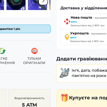
Доставка у відділення
·
Нова пошта
відправ
день
Безкоштовна від 2 800 грн
рантією 1 рік
·
Укрпошта
відправим
день
Безкоштовна від 2 800 грн
Додати гравіюванн
ЕГКЕ
ТІЛЬКИ
РНЕННЯ
ОРИГІНАЛИ
Ім'я, дата, побаж
пам'ятно на роки
Купуєте
на по
Водонепроникність
5 ATM