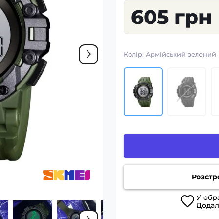
605 грн
Колір:
Армійський зелений
Розстр
У
обр
Дода