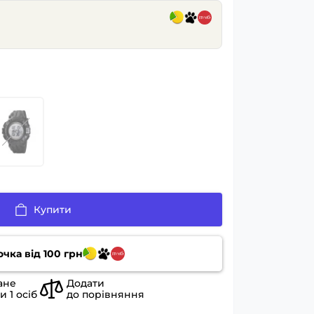
Купити
очка від
100
грн
ане
Додати
ли
1
осіб
до порівняння