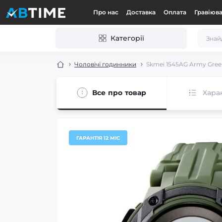
Про нас
Доставка
Оплата
Гравіюв
Категорії
Чоловічі годинники
Skmei 1545AG Army Gre
Все про товар
Хара
ГАРАНТІЯ 12 МІС