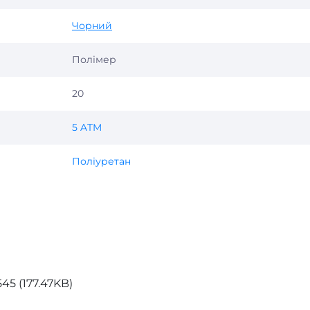
Чорний
Полімер
20
5 ATM
Поліуретан
45 (177.47KB)