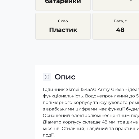
батарейки
Скло
Вага, г
Пластик
48
Опис
Годинник Skmei 1545AG Army Green - ідеал
функціональність. Водонепроникний до 5
полімерного корпусу та каучукового рем
з арабськими цифрами має функції будиль
Оснащений електролюмінесцентним підсві
Діаметр корпусу складає 48 мм, товщина - 
місяців. Стильний, надійний та практичн
події.