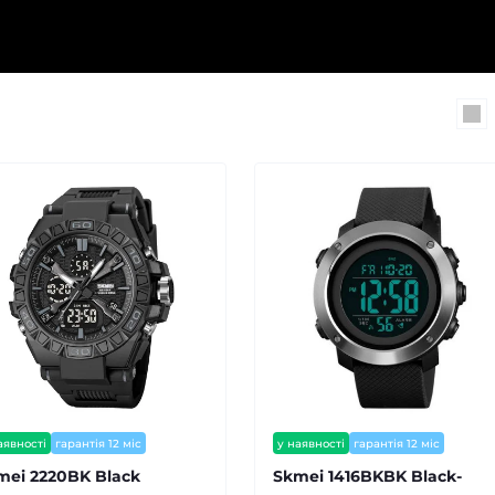
аявності
гарантія 12 міс
у наявності
гарантія 12 міс
mei 2220BK Black
Skmei 1416BKBK Black-