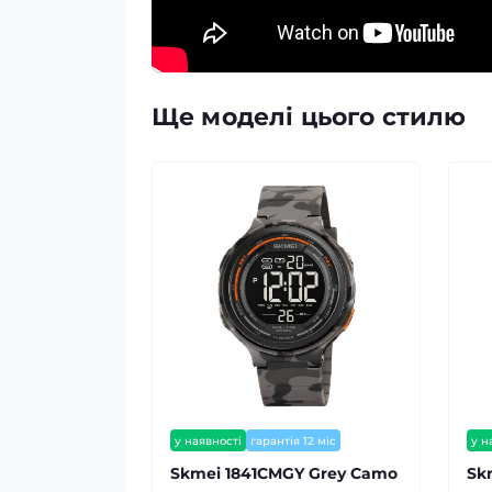
Ще моделі цього стилю
у наявності
гарантія 12 міс
у н
Skmei 1841CMGY Grey Camo
Sk