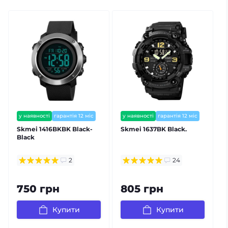
у наявності
гарантія 12 міс
у наявності
гарантія 12 міс
Skmei 1416BKBK Black-
Skmei 1637BK Black.
S
Black
2
24
750 грн
805 грн
Купити
Купити