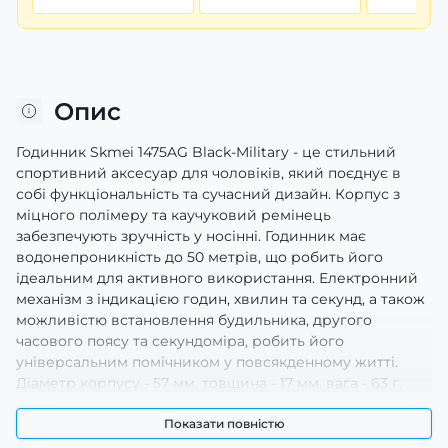
Опис
Годинник Skmei 1475AG Black-Military - це стильний
спортивний аксесуар для чоловіків, який поєднує в
собі функціональність та сучасний дизайн. Корпус з
міцного полімеру та каучуковий ремінець
забезпечують зручність у носінні. Годинник має
водонепроникність до 50 метрів, що робить його
ідеальним для активного використання. Електронний
механізм з індикацією годин, хвилин та секунд, а також
можливістю встановлення будильника, другого
часового поясу та секундоміра, робить його
універсальним помічником у повсякденному житті.
Діаметр корпусу - 57 мм, товщина - 17 мм, вага - 63 г.
Завдяки електролюмінесцентному підсвічуванню,
годинник зручно використовувати в темряві. Гарантія
Показати повністю
на дану модель складає 12 місяців.