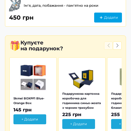
Ім'я, дата, побажання - пам'ятно на роки
450 грн
Додати
Купуєте
на подарунок?
Подарункова картонна
Подарунков
Skmei BOXPF1 Blue-
коробочка для
коробочка 
Orange Box
годинника синьо-жовта
годинника з
з чорним тризубом
блакитна тр
145 грн
225 грн
255 грн
+ Додати
+ Додати
+ Дод