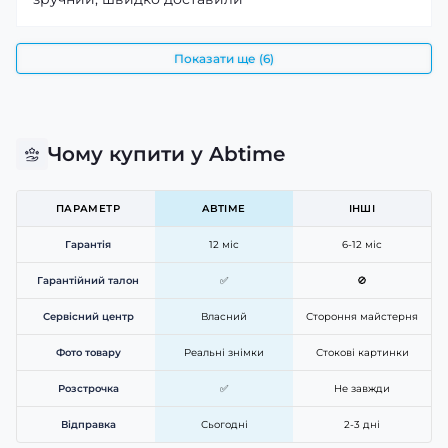
Показати ще (6)
Чому купити у Abtime
ПАРАМЕТР
ABTIME
ІНШІ
Гарантія
12 міс
6-12 міс
Гарантійний талон
✅
🚫
Сервісний центр
Власний
Стороння майстерня
Фото товару
Реальні знімки
Стокові картинки
Розстрочка
✅
Не завжди
Відправка
Сьогодні
2-3 дні