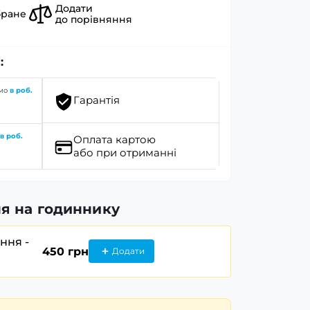
Додати
бране
до порівняння
:
имо
в роб.
Гарантія
о
в роб.
Оплата картою
або при отриманні
я на годиннику
ання -
450 грн
Додати