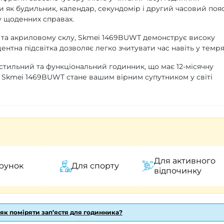
як будильник, календар, секундомір і другий часовий пояс
у щоденних справах.
 та акриловому склу, Skmei 1469BUWT демонструє високу
ентна підсвітка дозволяє легко зчитувати час навіть у темря
стильний та функціональний годинник, що має 12-місячну
, Skmei 1469BUWT стане вашим вірним супутником у світі
Для активного
рунок
Для спорту
відпочинку
 як поміряти зап’ястя для годинника?