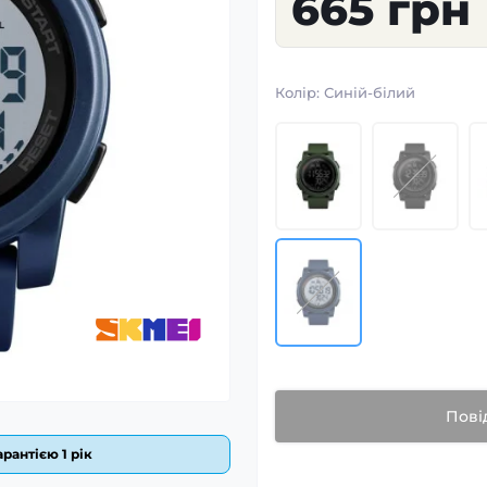
665 грн
Колір:
Синій-білий
Пові
рантією 1 рік