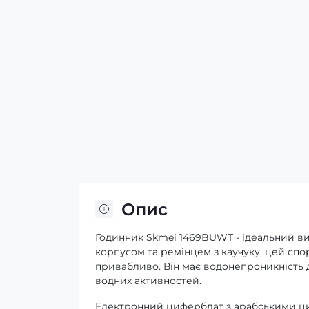
Опис
Годинник Skmei 1469BUWT - ідеальний виб
корпусом та ремінцем з каучуку, цей спо
привабливо. Він має водонепроникність д
водних активностей.
Електронний циферблат з арабськими циф