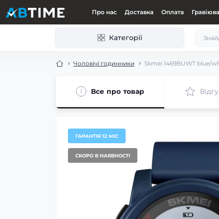
Про нас
Доставка
Оплата
Гравіюв
Категорії
Чоловічі годинники
Skmei 1469BUWT blue/wh
Все про товар
Відгу
ГАРАНТІЯ 12 МІС
СКОРО В НАЯВНОСТІ