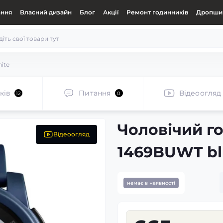
ання
Власний дизайн
Блог
Акції
Ремонт годинників
Дропшип
ite
ків
Питання
Відеоогляд
12
0
Чоловічий г
Відеоогляд
1469BUWT bl
немає в наявності