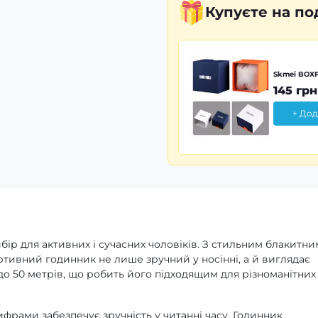
Купуєте
на по
Skmei BOXP
145 грн
+ Дод
ір для активних і сучасних чоловіків. З стильним блакитни
ртивний годинник не лише зручний у носінні, а й виглядає
о 50 метрів, що робить його підходящим для різноманітних
рами забезпечує зручність у читанні часу. Годинник