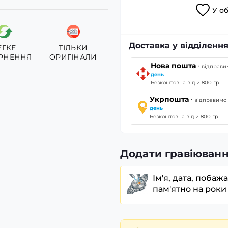
У
о
Доставка у відділення
ЕГКЕ
ТІЛЬКИ
РНЕННЯ
ОРИГІНАЛИ
·
Нова пошта
відправ
день
Безкоштовна від 2 800 грн
·
Укрпошта
відправим
день
Безкоштовна від 2 800 грн
Додати гравіюванн
Ім'я, дата, побаж
пам'ятно на роки