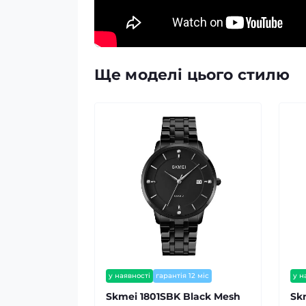
Ще моделі цього стилю
у наявності
гарантія 12 міс
у н
Skmei 1801SBK Black Mesh
Sk