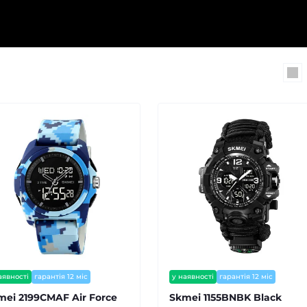
аявності
гарантія 12 міс
у наявності
гарантія 12 міс
mei 2199CMAF Air Force
Skmei 1155BNBK Black