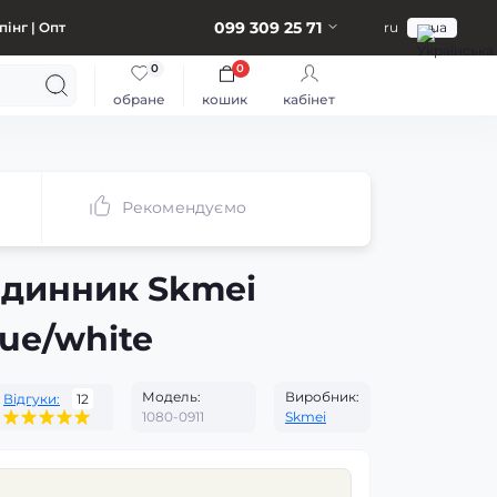
099 309 25 71
інг | Опт
ru
ua
0
0
обране
кошик
кабінет
Рекомендуємо
одинник Skmei
ue/white
Модель:
Виробник:
Відгуки:
12
1080-0911
Skmei