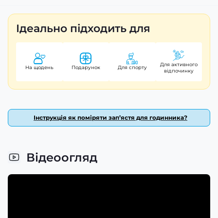
см, ширина – 24 мм, вага – 55 г. Гарантія на годинник
складає 12 місяців. Виготовлено в Китаї.
Ідеально підходить для
Для активного
На щодень
Подарунок
Для спорту
відпочинку
Інструкція як поміряти зап’ястя для годинника?
Відеоогляд