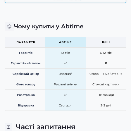
Чому купити у Abtime
ПАРАМЕТР
ABTIME
ІНШІ
Гарантія
12 міс
6-12 міс
Гарантійний талон
✅
🚫
Сервісний центр
Власний
Стороння майстерня
Фото товару
Реальні знімки
Стокові картинки
Розстрочка
✅
Не завжди
Відправка
Сьогодні
2-3 дні
Часті запитання