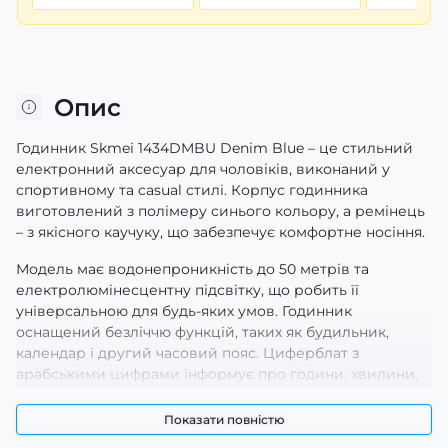
Опис
Годинник Skmei 1434DMBU Denim Blue – це стильний
електронний аксесуар для чоловіків, виконаний у
спортивному та casual стилі. Корпус годинника
виготовлений з полімеру синього кольору, а ремінець
– з якісного каучуку, що забезпечує комфортне носіння.
Модель має водонепроникність до 50 метрів та
електролюмінесцентну підсвітку, що робить її
універсальною для будь-яких умов. Годинник
оснащений безліччю функцій, таких як будильник,
календар і другий часовий пояс. Циферблат з
арабськими цифрами інформує про години, хвилини,
секунди, день тижня та число.
Показати повністю
Розміри годинника: 52 х 52 мм, довжина ремінця – 26,5