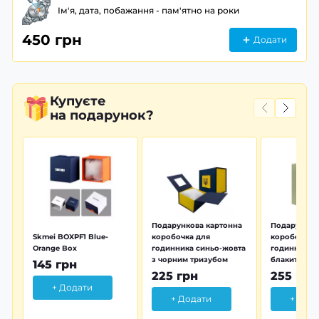
Ім'я, дата, побажання - пам'ятно на роки
450 грн
Додати
Купуєте
на подарунок?
Подарункова картонна
Подарунков
Skmei BOXPF1 Blue-
коробочка для
коробочка 
Orange Box
годинника синьо-жовта
годинника з
з чорним тризубом
блакитна тр
145 грн
225 грн
255 грн
+ Додати
+ Додати
+ Дод