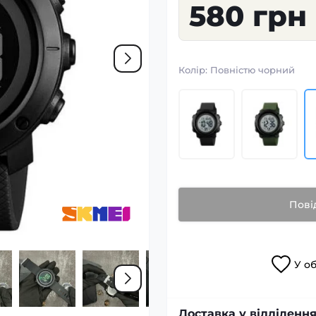
580 грн
Колір:
Повністю чорний
Пові
У
о
Доставка у відділення