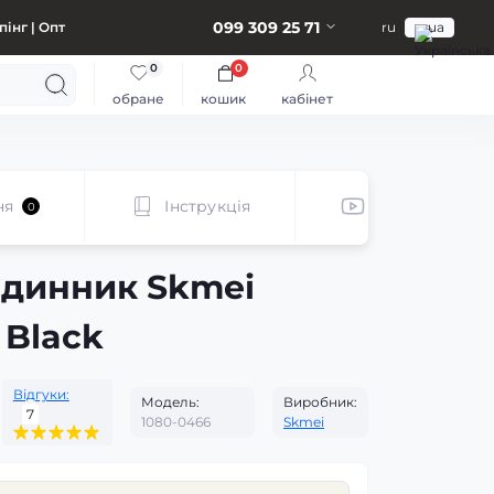
099 309 25 71
інг | Опт
ru
ua
0
0
обране
кошик
кабінет
ня
Інструкція
Відеоогляд
0
одинник Skmei
 Black
Відгуки:
Модель:
Виробник:
7
1080-0466
Skmei