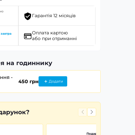
мо
Гарантія 12 місяців
Оплата картою
о
завтра
або при отриманні
я на годиннику
ання -
450 грн
Додати
дарунок?
Подарункова картонна коро