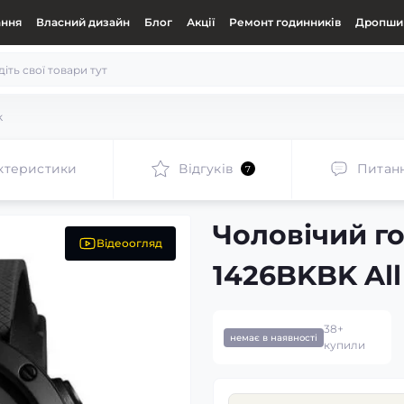
ання
Власний дизайн
Блог
Акції
Ремонт годинників
Дропшип
k
ктеристики
Відгуків
Питан
7
Чоловічий г
Відеоогляд
1426BKBK All
38+
немає в наявності
купили