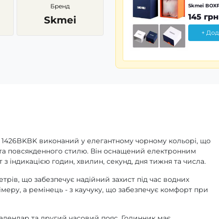
Бренд
Skmei BOXP
145 грн
Skmei
+ Дод
 1426BKBK виконаний у елегантному чорному кольорі, що
 та повсякденного стилю. Він оснащений електронним
з індикацією годин, хвилин, секунд, дня тижня та числа.
трів, що забезпечує надійний захист під час водних
меру, а ремінець - з каучуку, що забезпечує комфорт при
алендар та другий часовий пояс. Годинник має