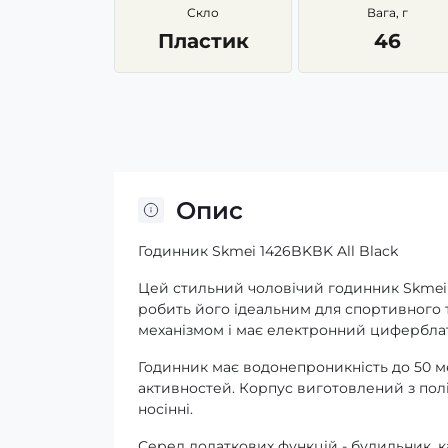
Скло
Вага, г
Пластик
46
Опис
Годинник Skmei 1426BKBK All Black
Цей стильний чоловічий годинник Skmei
робить його ідеальним для спортивного
механізмом і має електронний циферблат 
Годинник має водонепроникність до 50 ме
активностей. Корпус виготовлений з полі
носінні.
Серед додаткових функцій - будильник, к