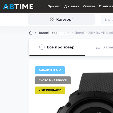
Про нас
Доставка
Оплата
Гравіюв
Категорії
Чоловічі годинники
Skmei 1426BKBK All Blac
Все про товар
Хара
ГАРАНТІЯ 12 МІС
СКОРО В НАЯВНОСТІ
⭐ ХІТ ПРОДАЖІВ