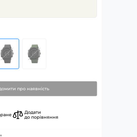
домити про наявність
Додати
бране
до порівняння
: