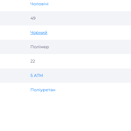
Чоловічі
49
Чорний
Полімер
22
5 ATM
Поліуретан