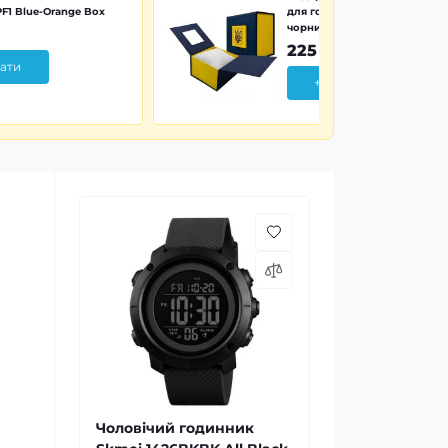
F1 Blue-Orange Box
для годинника синьо-жовта 
чорним тризубом
225 грн
ати
+ Додати
Чоловічий годинник