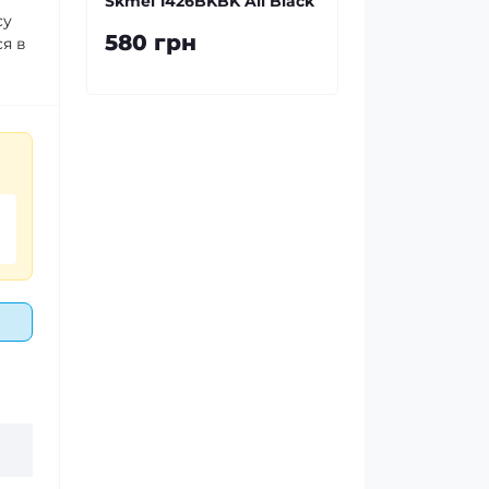
Skmei 1426BKBK All Black
су
580 грн
ся в