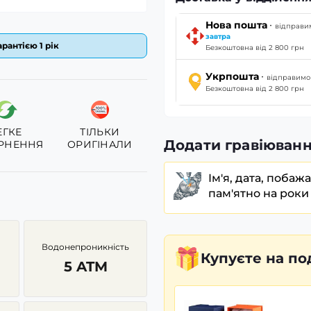
·
Нова пошта
відправи
завтра
рантією 1 рік
Безкоштовна від 2 800 грн
·
Укрпошта
відправим
Безкоштовна від 2 800 грн
ЕГКЕ
ТІЛЬКИ
Додати гравіюванн
РНЕННЯ
ОРИГІНАЛИ
Ім'я, дата, побаж
пам'ятно на роки
Водонепроникність
Купуєте
на по
5 ATM