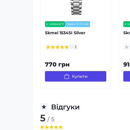
у наявності
гарантія 12 міс
у н
Skmei 1534SI Silver
Sk
3
770 грн
91
Купити
Відгуки
5
/ 5