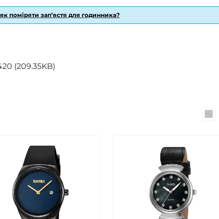
 як поміряти зап’ястя для годинника?
420 (209.35KB)