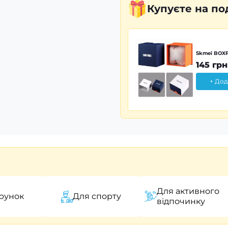
Купуєте
на по
Skmei BOXP
145 грн
+ Дод
Для активного
рунок
Для спорту
відпочинку