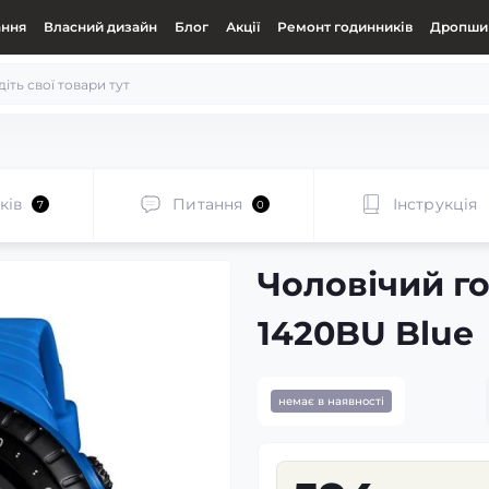
ання
Власний дизайн
Блог
Акції
Ремонт годинників
Дропшип
ків
Питання
Інструкція
7
0
Чоловічий г
1420BU Blue
немає в наявності