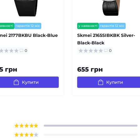
аявності
гарантія 12 міс
у наявності
гарантія 12 міс
залишилось мало
mei 2177BKBU Black-Blue
Skmei 2165SIBKBK Silver-
Black-Black
0
0
5 грн
655 грн
Купити
Купити