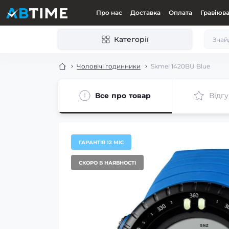
Про нас
Доставка
Оплата
Гравіюв
Категорії
Чоловічі годинники
Skmei 1420BU Blue
Все про товар
Відгу
ГАРАНТІЯ 12 МІС
СКОРО В НАЯВНОСТІ