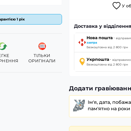
У
о
рантією 1 рік
Доставка у відділення
·
Нова пошта
відправи
завтра
Безкоштовна від 2 800 грн
ЕГКЕ
ТІЛЬКИ
·
Укрпошта
відправим
РНЕННЯ
ОРИГІНАЛИ
Безкоштовна від 2 800 грн
Додати гравіюванн
Ім'я, дата, побаж
пам'ятно на роки