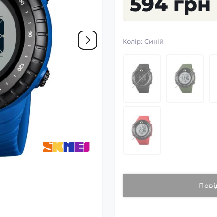
594 грн
Колір:
Синій
Пові