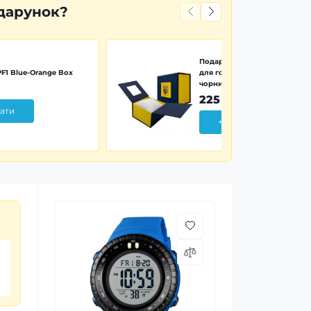
дарунок?
Подарункова картонна коро
F1 Blue-Orange Box
для годинника синьо-жовта 
чорним тризубом
225 грн
ати
+ Додати