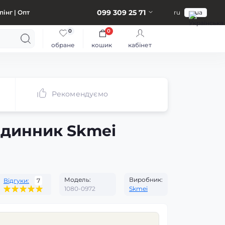
099 309 25 71
інг | Опт
ru
ua
0
0
обране
кошик
кабінет
Рекомендуємо
одинник Skmei
Модель:
Виробник:
Відгуки:
7
1080-0972
Skmei