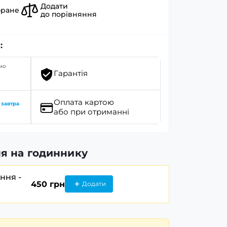
Додати
бране
до порівняння
:
мо
Гарантія
Оплата картою
о
завтра
або при отриманні
я на годиннику
ання -
450 грн
Додати