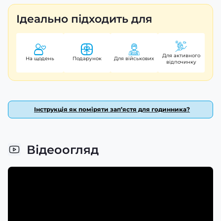
Ідеально підходить для
Для активного
На щодень
Подарунок
Для військових
відпочинку
Інструкція як поміряти зап’ястя для годинника?
Відеоогляд