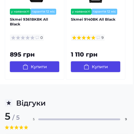
у наявності
гарантія 12 міс
у наявності
гарантія 12 міс
залишилось мало
Skmei 9361BKBK All
Skmei 9140BK All Black
Black
0
9
895 грн
1 110 грн
Купити
Купити
Відгуки
5
/ 5
5
9