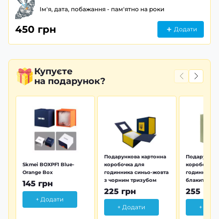
Ім'я, дата, побажання - пам'ятно на роки
450 грн
Додати
Купуєте
на подарунок?
Подарункова картонна
Подарунков
Skmei BOXPF1 Blue-
коробочка для
коробочка 
Orange Box
годинника синьо-жовта
годинника з
з чорним тризубом
блакитна тр
145 грн
225 грн
255 грн
+ Додати
+ Додати
+ Дод