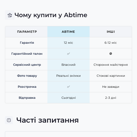
Чому купити у Abtime
ПАРАМЕТР
ABTIME
ІНШІ
Гарантія
12 міс
6-12 міс
Гарантійний талон
✅
🚫
Сервісний центр
Власний
Стороння майстерня
Фото товару
Реальні знімки
Стокові картинки
Розстрочка
✅
Не завжди
Відправка
Сьогодні
2-3 дні
Часті запитання