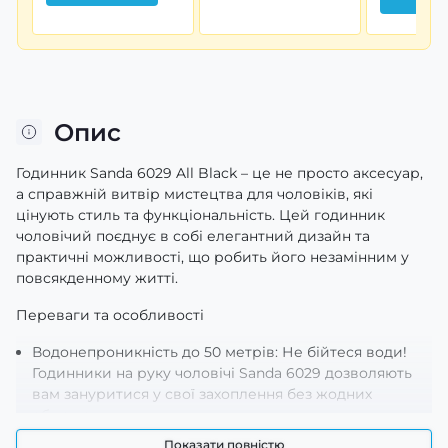
Опис
Годинник Sanda 6029 All Black – це не просто аксесуар,
а справжній витвір мистецтва для чоловіків, які
цінують стиль та функціональність. Цей годинник
чоловічий поєднує в собі елегантний дизайн та
практичні можливості, що робить його незамінним у
повсякденному житті.
Переваги та особливості
Водонепроникність до 50 метрів: Не бійтеся води!
Годинники на руку чоловічі Sanda 6029 дозволяють
вам зануритися у свої захоплення без жодних
обмежень.
Матеріали преміум класу: Корпус з нержавіючої сталі
Показати повністю