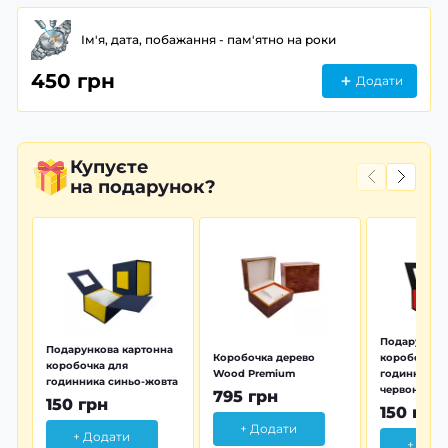
Ім'я, дата, побажання - пам'ятно на роки
450 грн
Додати
Купуєте
на подарунок?
Подарунков
Подарункова картонна
Коробочка дерево
коробочка 
коробочка для
Wood Premium
годинника 
годинника синьо-жовта
червона
795 грн
150 грн
150 грн
+ Додати
+ Додати
+ Дод