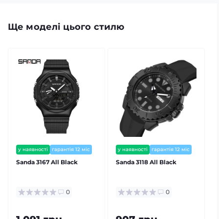
Ще моделі цього стилю
у наявності
гарантія 12 міс
у наявності
гарантія 12 міс
залишилось мало
Sanda 3167 All Black
Sanda 3118 All Black
0
0