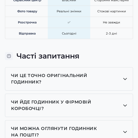
Сервісний центр
Власний
Стороння майстерня
Фото товару
Реальні знімки
Стокові картинки
Розстрочка
✅
Не завжди
Відправка
Сьогодні
2-3 дні
Часті запитання
ЧИ ЦЕ ТОЧНО ОРИГІНАЛЬНИЙ
ГОДИННИК?
Так, усі годинники у нас лише оригінальні, ми є
представником багатьох брендів.
ЧИ ЙДЕ ГОДИННИК У ФІРМОВІЙ
КОРОБОЧЦІ?
Для годинників бренду Casio, Pagani Design,
GUARDO та GOODYEAR додаємо фірмові
ЧИ МОЖНА ОГЛЯНУТИ ГОДИННИК
коробочки із брендовим надписом. Для бренду
НА ПОШТІ?