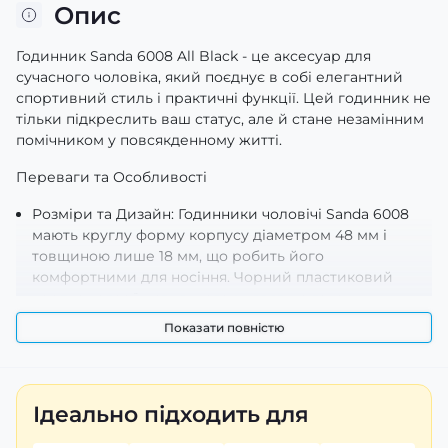
Опис
Годинник Sanda 6008 All Black - це аксесуар для
сучасного чоловіка, який поєднує в собі елегантний
спортивний стиль і практичні функції. Цей годинник не
тільки підкреслить ваш статус, але й стане незамінним
помічником у повсякденному житті.
Переваги та Особливості
Розміри та Дизайн: Годинники чоловічі Sanda 6008
мають круглу форму корпусу діаметром 48 мм і
товщиною лише 18 мм, що робить його
комфортними для носіння. Чорний пластиковий
корпус надає їм стильного вигляду, а також
забезпечує легкість при використанні. Ремінець з
Показати повністю
високоякісного каучуку довжиною 26 см і шириною
18 мм гарантує надійне кріплення на зап’ясті.
Водонепроникність: З водонепроникністю до 50
метрів ви можете не хвилюватися про вплив води
Ідеально підходить для
під час занять спортом або в дощову погоду. Це
робить годинники на руку чоловічі Sanda ідеальними