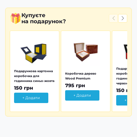
Купуєте
на подарунок?
Подарунков
Подарункова картонна
Коробочка дерево
коробочка 
коробочка для
Wood Premium
годинника 
годинника синьо-жовта
червона
795 грн
150 грн
150 грн
+ Додати
+ Додати
+ Дод