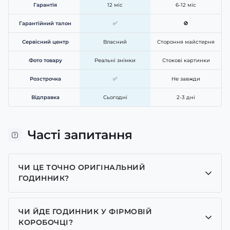
Гарантія
12 міс
6-12 міс
Гарантійний талон
✅
🚫
Сервісний центр
Власний
Стороння майстерня
Фото товару
Реальні знімки
Стокові картинки
Розстрочка
✅
Не завжди
Відправка
Сьогодні
2-3 дні
Часті запитання
ЧИ ЦЕ ТОЧНО ОРИГІНАЛЬНИЙ
ГОДИННИК?
Так, усі годинники у нас лише оригінальні, ми є
представником багатьох брендів.
ЧИ ЙДЕ ГОДИННИК У ФІРМОВІЙ
КОРОБОЧЦІ?