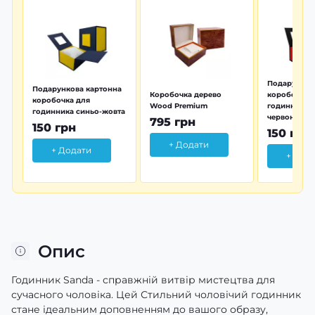
Подарунков
Подарункова картонна
Коробочка дерево
коробочка 
коробочка для
Wood Premium
годинника 
годинника синьо-жовта
червона
795 грн
150 грн
150 грн
+ Додати
+ Додати
+ Дод
Опис
Годинник Sanda - справжній витвір мистецтва для
сучасного чоловіка. Цей Стильний чоловічий годинник
стане ідеальним доповненням до вашого образу,