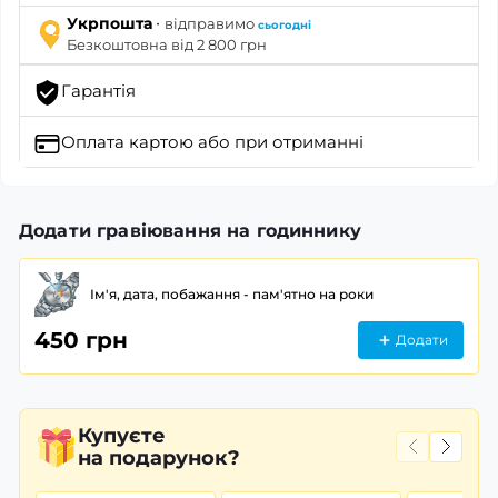
·
Укрпошта
відправимо
сьогодні
Безкоштовна від 2 800 грн
Гарантія
Оплата картою
або при отриманні
Додати гравіювання на годиннику
Ім'я, дата, побажання - пам'ятно на роки
450 грн
Додати
Купуєте
на подарунок?