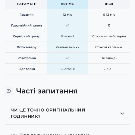
ПАРАМЕТР
ABTIME
ІНШІ
Гарантія
12 міс
6-12 міс
Гарантійний талон
✅
🚫
Сервісний центр
Власний
Стороння майстерня
Фото товару
Реальні знімки
Стокові картинки
Розстрочка
✅
Не завжди
Відправка
Сьогодні
2-3 дні
Часті запитання
ЧИ ЦЕ ТОЧНО ОРИГІНАЛЬНИЙ
ГОДИННИК?
Так, усі годинники у нас лише оригінальні, ми є
представником багатьох брендів.