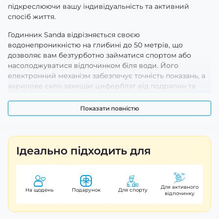
підкреслюючи вашу індивідуальність та активний
спосіб життя.
Годинник Sanda відрізняється своєю
водонепроникністю на глибині до 50 метрів, що
дозволяє вам безтурботно займатися спортом або
насолоджуватися відпочинком біля води. Його
електронний механізм забезпечує точність показань, а
акрилове скло захищає циферблат від подряпин та
пошкоджень.
Показати повністю
Розміри: корпус годинника має діаметр 57 мм, що
робить його помітним на руці. Кругла форма корпусу
додає класичного вигляду, а чорний колір підкреслює
спортивний стиль. Завдяки каучуковому ремінцю
Ідеально підходить для
довжиною 26 см і широким можливостям регулювання
ви зможете легко налаштувати його під свій зап’ясток.
Функції:
Для активного
На щодень
Подарунок
Для спорту
Будильник
відпочинку
Календар
Світовий час