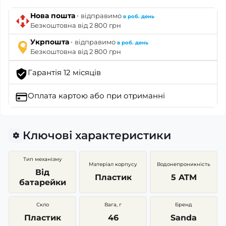
·
Нова пошта
відправимо
в роб. день
Безкоштовна від 2 800 грн
·
Укрпошта
відправимо
в роб. день
Безкоштовна від 2 800 грн
Гарантія 12 місяців
Оплата картою
або при отриманні
Ключові характеристики
Тип механізму
Матеріал корпусу
Водонепроникність
Від
Пластик
5 ATM
батарейки
Скло
Вага, г
Бренд
Пластик
46
Sanda