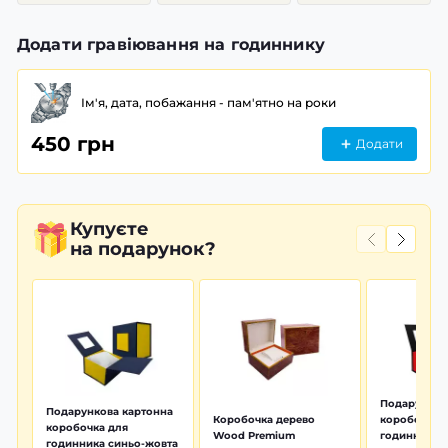
Додати гравіювання на годиннику
Ім'я, дата, побажання - пам'ятно на роки
450 грн
Додати
Купуєте
на подарунок?
Подарунков
Подарункова картонна
Коробочка дерево
коробочка 
коробочка для
Wood Premium
годинника 
годинника синьо-жовта