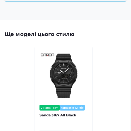
Ще моделі цього стилю
у наявності
гарантія 12 міс
залишилось мало
Sanda 3167 All Black