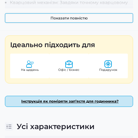
Кварцовий механізм: Завдяки точному кварцовому
механізму ви завжди будете в курсі часу.
Люмінесцентне підсвічування: Ви зможете легко
Показати повністю
читати показники навіть у темряві, що є безумовною
перевагою для любителів вечірніх прогулянок або
ночних пригод.
Годинник має круглу форму корпусу розмірами 50 х 44
Ідеально підходить для
мм, що робить його відмінно помітним на зап’ясті.
Легка вага в 46 грамів дозволяє носити його протягом
всього дня без дискомфорту. Ширина ремінця складає
22 мм, а довжина – 25 см, що дозволяє підібрати
На щодень
Офіс / Бізнес
Подарунок
оптимальну посадку на руці.
Корпус виготовлений з міцного чорного поліуретану, а
ремінець з каучуку не тільки забезпечує комфорт при
носінні, але й стійкість до зовнішніх впливів. Чорний
Інструкція як поміряти зап’ястя для годинника?
колір додає стриманого шику та універсальності – цей
годинник чудово доповнить будь-який образ.
Годинник оснащений корисними функціями:
Усі характеристики
календарем і індикацією днів тижня, місяців і чисел.
Стильний циферблат із чіткими арабськими цифрами