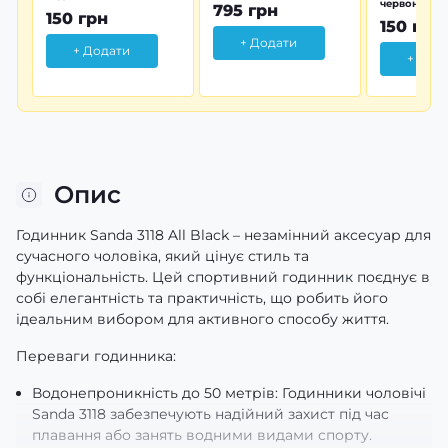
червона
795 грн
150 грн
150 грн
+ Додати
+ Додати
+ Дод
Опис
Годинник Sanda 3118 All Black – незамінний аксесуар для
сучасного чоловіка, який цінує стиль та
функціональність. Цей спортивний годинник поєднує в
собі елегантність та практичність, що робить його
ідеальним вибором для активного способу життя.
Переваги годинника:
Водонепроникність до 50 метрів: Годинники чоловічі
Sanda 3118 забезпечують надійний захист під час
плавання або занять водними видами спорту.