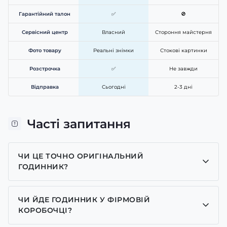
Гарантійний талон
✅
🚫
Сервісний центр
Власний
Стороння майстерня
Фото товару
Реальні знімки
Стокові картинки
Розстрочка
✅
Не завжди
Відправка
Сьогодні
2-3 дні
Часті запитання
ЧИ ЦЕ ТОЧНО ОРИГІНАЛЬНИЙ
ГОДИННИК?
Так, усі годинники у нас лише оригінальні, ми є
представником багатьох брендів.
ЧИ ЙДЕ ГОДИННИК У ФІРМОВІЙ
КОРОБОЧЦІ?