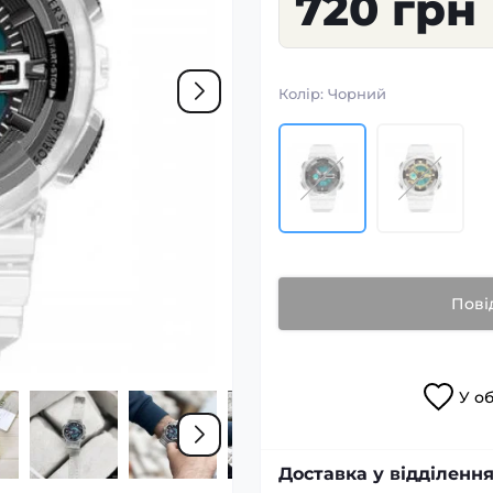
720 грн
Колір:
Чорний
Пові
У
о
Доставка у відділення