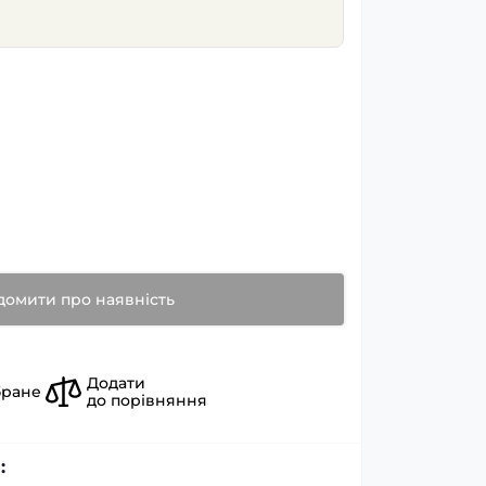
домити про наявність
Додати
бране
до порівняння
: