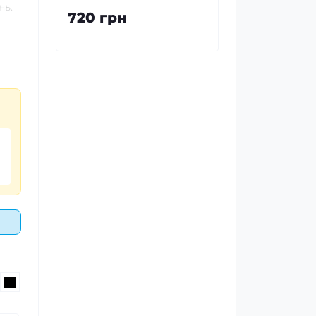
нь.
720 грн
інні
,
сть
8