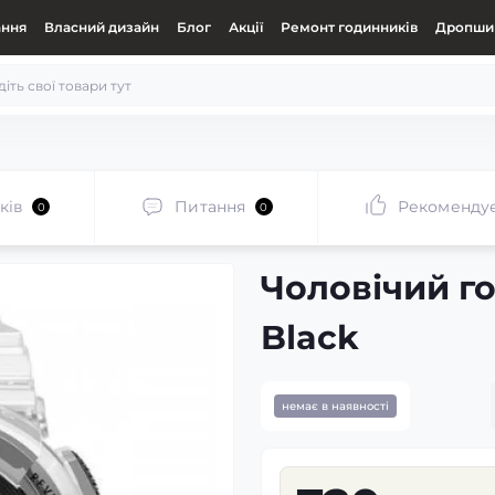
ання
Власний дизайн
Блог
Акції
Ремонт годинників
Дропшип
ків
Питання
Рекоменду
0
0
Чоловічий г
Black
немає в наявності