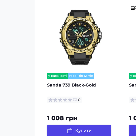
у наявності
гарантія 12 міс
у н
Sanda 739 Black-Gold
Sa
0
1 008 грн
1 
Купити