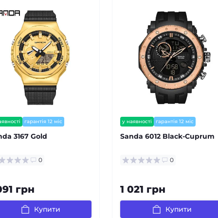
аявності
гарантія 12 міс
у наявності
гарантія 12 міс
nda 3167 Gold
Sanda 6012 Black-Cuprum
0
0
091 грн
1 021 грн
Купити
Купити