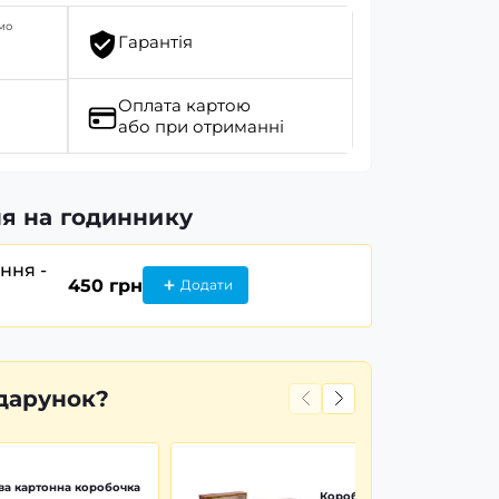
мо
Гарантія
Оплата картою
або при отриманні
я на годиннику
ання -
450 грн
Додати
дарунок?
а картонна коробочка
Коробочка дерево Wood Pr