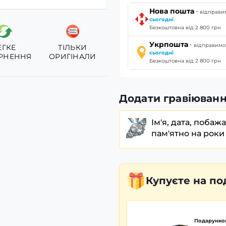
·
Нова пошта
відправи
сьогодні
Безкоштовна від 2 800 грн
·
Укрпошта
відправимо
ЕГКЕ
ТІЛЬКИ
сьогодні
РНЕННЯ
ОРИГІНАЛИ
Безкоштовна від 2 800 грн
Додати гравіюванн
Ім'я, дата, побаж
пам'ятно на роки
Купуєте
на по
Подарунков