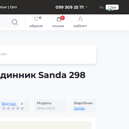
099 309 25 71
інг | Опт
ru
ua
0
0
обране
кошик
кабінет
ємо
одинник Sanda 298
Модель:
Виробник:
Відгуки:
0
1044-0023
Sanda