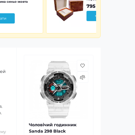
ика синьо-жовта
795 грн
+ Додати
ати
Цей
я.
.
Чоловічий годинник
Sanda 298 Black
ому