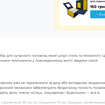
для годинн
150 грн
+ Дод
ір для сучасного чоловіка, який цінує стиль та технології. 
інним помічником у повсякденному житті завдяки своїй
дозволяє вам не переживати за дощ або випадкове зануренн
тронний механізми забезпечують бездоганну точність показів
дата, день тижня, місяць, секундомір і будильник — все в
 з діаметром 50 мм та товщиною 15 мм. Завдяки комбінован