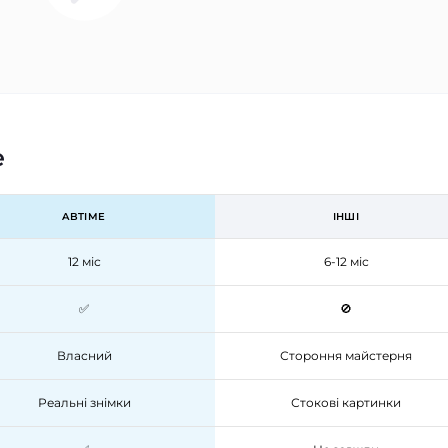
e
ABTIME
ІНШІ
12 міс
6-12 міс
✅
🚫
Власний
Стороння майстерня
Реальні знімки
Стокові картинки