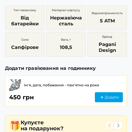
Тип механізму
Матеріал корпусу
Водонепроникність
Від
Нержавіюча
5 ATM
батарейки
сталь
Бренд
Скло
Вага, г
Pagani
Сапфірове
108,5
Design
Додати гравіювання на годиннику
Ім'я, дата, побажання - пам'ятно на роки
450 грн
Додати
Купуєте
на подарунок?