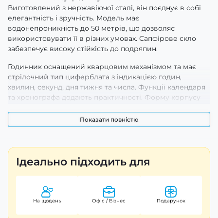
Виготовлений з нержавіючої сталі, він поєднує в собі
елегантність і зручність. Модель має
водонепроникність до 50 метрів, що дозволяє
використовувати її в різних умовах. Сапфірове скло
забезпечує високу стійкість до подряпин.
Годинник оснащений кварцовим механізмом та має
стрілочний тип циферблата з індикацією годин,
хвилин, секунд, дня тижня та числа. Функції календаря
та хронографа додають практичності. Форму корпусу
виконано у прямокутному дизайні, а кольори –
сріблястий корпус і зелений силіконовий ремінець –
Показати повністю
надають йому сучасного вигляду.
Вага годинника становить 108,5 г, а довжина і ширина
ремінця – 21,5 см та 24,5 см відповідно. Годинник має 12-
Ідеально підходить для
місячну гарантію, що свідчить про високу якість
продукції. Pagani Design PD-YS012 – ідеальний вибір
для тих, хто цінує стиль і функціональність.
На щодень
Офіс / Бізнес
Подарунок