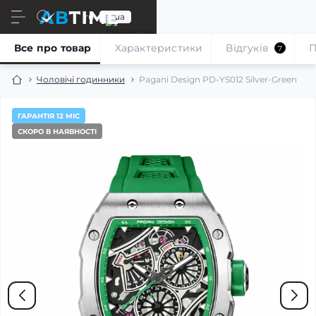
ru
ua
Все про товар
Характеристики
Відгуків
П
7
Чоловічі годинники
Pagani Design PD-YS012 Silver-Green
ГАРАНТІЯ 12 МІС
СКОРО В НАЯВНОСТІ