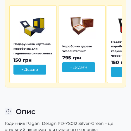
Подарунков
Подарункова картонна
Коробочка дерево
коробочка 
коробочка для
Wood Premium
годинника 
годинника синьо-жовта
червона
795 грн
150 грн
150 грн
+ Додати
+ Додати
+ Дод
Опис
Годинник Pagani Design PD-YS012 Silver-Green – це
стильний аксесуар для сучасного чоловіка.