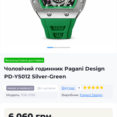
безкоштовна доставка
Чоловічий годинник Pagani Design
PD-YS012 Silver-Green
Відгуки:
26+ купили
7
немає в наявності
Модель:
1138-0190
Виробник:
Pagani Design
6 060 грн