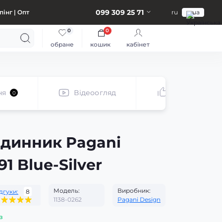
099 309 25 71
інг | Опт
ru
ua
0
0
обране
кошик
кабінет
ня
Відеоогляд
Рекомендує
0
одинник Pagani
1 Blue-Silver
Модель:
Виробник:
дгуки:
8
1138-0262
Pagani Design
з