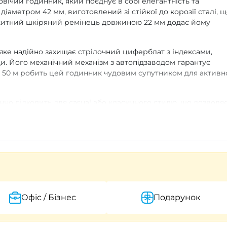
вічий годинник, який поєднує в собі елегантність та
діаметром 42 мм, виготовлений зі стійкої до корозії сталі, 
акитний шкіряний ремінець довжиною 22 мм додає йому
ке надійно захищає стрілочний циферблат з індексами,
и. Його механічний механізм з автопідзаводом гарантує
ні 50 м робить цей годинник чудовим супутником для активн
інно підходить для casual або класичного стилю, що дозволя
 — від ділових зустрічей до повсякденних прогулянок. Гаран
ітлова індикація забезпечує зручність у використанні в темря
 Pagani Design PD-1791 — це відмінний вибір для тих, хто
Офіс / Бізнес
Подарунок