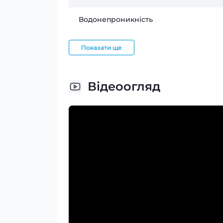
Водонепроникність
Показати ще
Відеоогляд