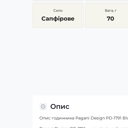
Скло
Вага, г
Сапфірове
70
Опис
Опис годинника Pagani Design PD-1791 Blu