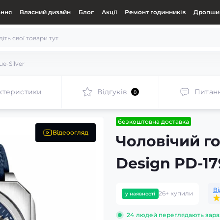
ання
Власний дизайн
Блог
Акції
Ремонт годинників
Дропшип
ue-Silver
ктеристики
Відгуків
Питан
8
безкоштовна доставка
Відеоогляд
Чоловічий г
Design PD-179
Ві
26+ купили
у наявності
24
людей переглядають зара