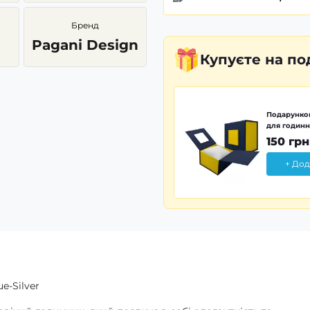
Бренд
Pagani Design
Купуєте
на по
Подарунков
для годинн
150 грн
+ Дод
e-Silver