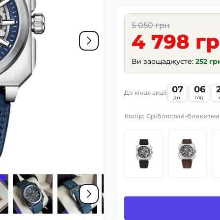
5 050 грн
4 798 г
Ви заощаджуєте:
252 гр
07
06
До кінця акції:
дн.
год.
Колір:
Сріблястий-блакитни