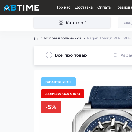
Про нас
Доставка
Оплата
Гравіюв
Категорії
Чоловічі годинники
Pagani Design PD-1791 Bl
Все про товар
Хара
ГАРАНТІЯ 12 МІС
ЗАЛИШИЛОСЬ МАЛО
-5%