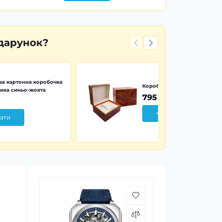
дарунок?
а картонна коробочка
Коробочка дерево Wood Pr
ика синьо-жовта
795 грн
+ Додати
ати