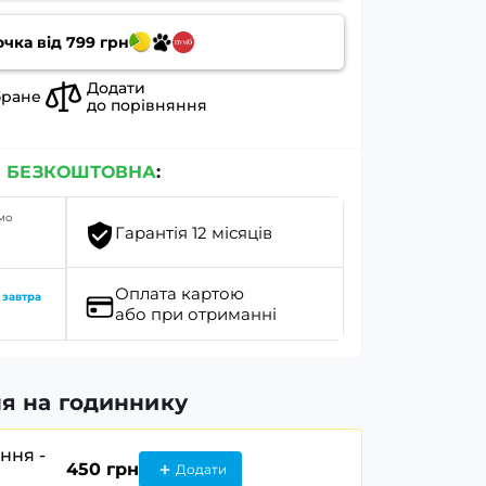
очка від
799
грн
Додати
бране
до порівняння
я
БЕЗКОШТОВНА
:
мо
Гарантія 12 місяців
Оплата картою
о
завтра
або при отриманні
я на годиннику
ання -
450 грн
Додати