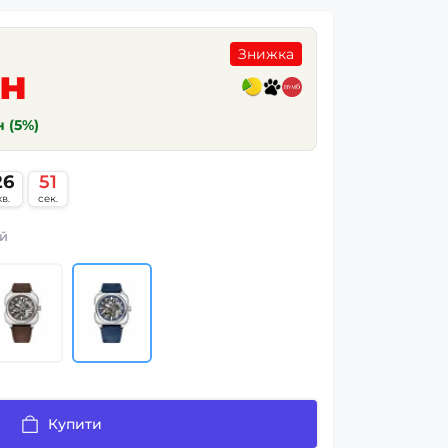
Знижка
рн
н (5%)
26
50
хв.
сек.
й
Купити