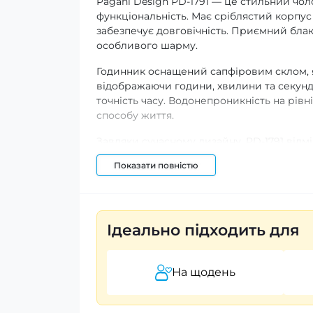
Pagani Design PD-1791 — це стильний чоло
функціональність. Має сріблястий корпус 
забезпечує довговічність. Приємний бл
особливого шарму.
Годинник оснащений сапфіровим склом, я
відображаючи години, хвилини та секунд
точність часу. Водонепроникність на рів
способу життя.
Завдяки сучасному дизайну, PD-1791 відм
використовувати його в різних ситуаціях
Показати повністю
на годинник складає 12 місяців, а його св
Вертикальний класичний дизайн годинника
цінує стиль та якість.
Ідеально підходить для
На щодень