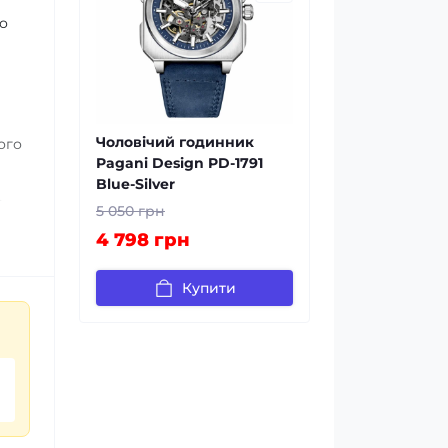
що
Чоловічий годинник
ого
Pagani Design PD-1791
Blue-Silver
є
5 050 грн
тія
4 798 грн
ві.
Купити