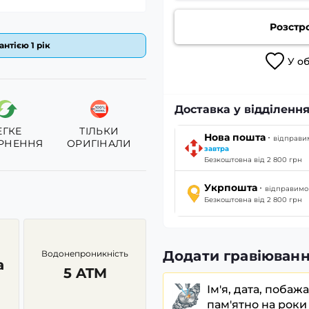
Розстр
антією 1 рік
У
о
Доставка у відділенн
ЕГКЕ
ТІЛЬКИ
·
Нова пошта
відправи
РНЕННЯ
ОРИГІНАЛИ
завтра
Безкоштовна від 2 800 грн
·
Укрпошта
відправим
Безкоштовна від 2 800 грн
Додати гравіюванн
Водонепроникність
а
5 ATM
Ім'я, дата, побаж
пам'ятно на роки