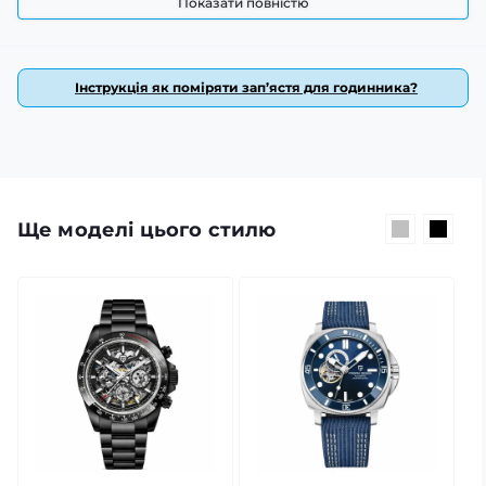
мм, а довжина ремінця – 21 см. Вага годинника – 61 г, що
Показати повністю
робить його легким та комфортним у носінні. Цей
чоловічий годинник ідеально підійде для стильних та
активних чоловіків.
Інструкція як поміряти зап’ястя для годинника?
Ще моделі цього стилю