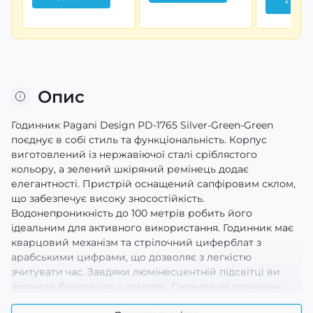
+ Дод
Опис
Годинник Pagani Design PD-1765 Silver-Green-Green
поєднує в собі стиль та функціональність. Корпус
виготовлений із нержавіючої сталі сріблястого
кольору, а зелений шкіряний ремінець додає
елегантності. Пристрій оснащений сапфіровим склом,
що забезпечує високу зносостійкість.
Водонепроникність до 100 метрів робить його
ідеальним для активного використання. Годинник має
кварцовий механізм та стрілочний циферблат з
арабськими цифрами, що дозволяє з легкістю
зчитувати час. Завдяки люмінесцентній підсвітці ви
зможете бачити час у темряві. Гарантія на годинник
складає 12 місяців. Розміри корпусу становлять 40 х 40