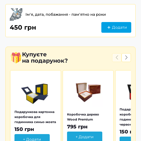
Ім'я, дата, побажання - пам'ятно на роки
450 грн
Додати
Купуєте
на подарунок?
Подарунков
Подарункова картонна
Коробочка дерево
коробочка 
коробочка для
Wood Premium
годинника 
годинника синьо-жовта
червона
795 грн
150 грн
150 грн
+ Додати
+ Додати