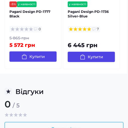
-5%
у наявності
у наявності
безкоштовна доставка
безкоштовна доставка
Pagani Design PD-1777
Pagani Design PD-1736
P
гарантія 12 міс
гарантія 12 міс
Black
Silver-Blue
S
⭐ хіт продажів
залишилось мало
0
7
5 865 грн
6 445 грн
5 572 грн
Купити
Купити
Відгуки
0
/ 5