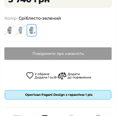
Колір:
Сріблясто-зелений
Повідомити про наявність
У
обране
Додати
Додали
1
осіб
до порівняння
Оригінал Pagani Design з гарантією 1 рік