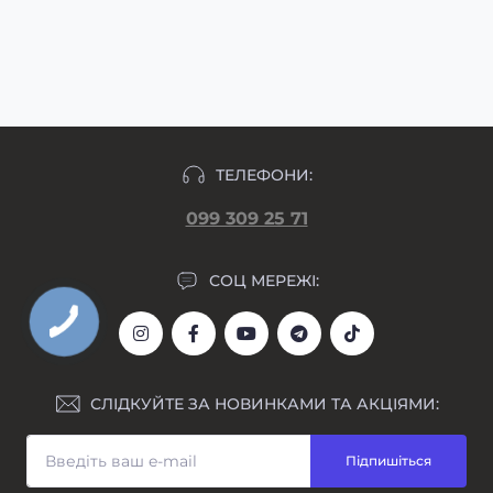
узгодження макету та внесення передплати,
підлягають.
макет гравіювання прикріпляємо у день
формування замовлення.
ТЕЛЕФОНИ:
099 309 25 71
СОЦ МЕРЕЖІ:
СЛІДКУЙТЕ ЗА НОВИНКАМИ ТА АКЦІЯМИ:
Підпишіться