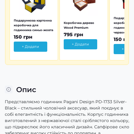
Подарунков
Подарункова картонна
Коробочка дерево
коробочка 
коробочка для
Wood Premium
годинника 
годинника синьо-жовта
червона
795 грн
150 грн
150 грн
+ Додати
+ Додати
+ Дод
Опис
Представляємо годинник Pagani Design PD-1733 Silver-
Black – стильний чоловічий аксесуар, який поєднує в
собі елегантність і функціональність. Корпус годинника
виготовлений з нержавіючої сталі сріблястого кольору,
що підкреслює його класичний дизайн. Сапфірове скло
забезпечує високу стійкість до подряпин, а