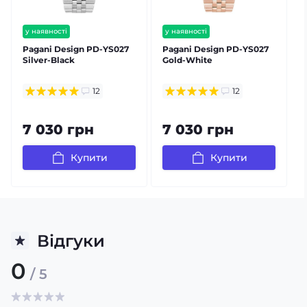
у наявності
у наявності
безкоштовна доставка
безкоштовна доставка
Pagani Design PD-YS027
Pagani Design PD-YS027
P
гарантія 12 міс
гарантія 12 міс
Silver-Black
Gold-White
S
12
12
7 030 грн
7 030 грн
Купити
Купити
Відгуки
0
/ 5