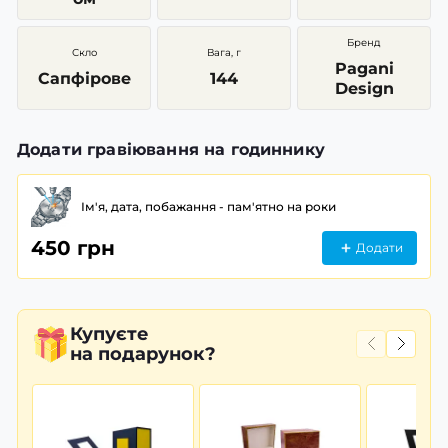
Бренд
Скло
Вага, г
Pagani
Сапфірове
144
Design
Додати гравіювання на годиннику
Ім'я, дата, побажання - пам'ятно на роки
450 грн
Додати
Купуєте
на подарунок?