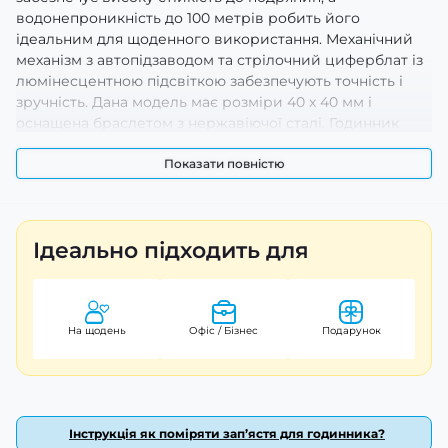
водонепроникність до 100 метрів робить його
ідеальним для щоденного використання. Механічний
механізм з автопідзаводом та стрілочний циферблат із
люмінесцентною підсвіткою забезпечують точність і
зручність. Дана модель має розміри 40 х 40 мм і
оснащена браслетом з нержавіючої сталі. Годинник
постачається з гарантією на 12 місяців, що підтверджує
його надійність. Підсвічування циферблату гарантує
Показати повністю
зручність використання в темряві, а стильний вигляд
робить його чудовим доповненням до будь-якого
образу.
Ідеально підходить для
На щодень
Офіс / Бізнес
Подарунок
Інструкція як поміряти зап’ястя для годинника?