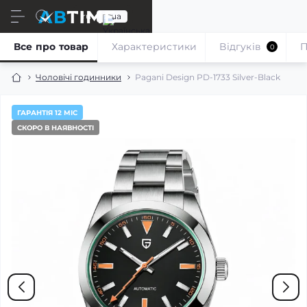
ru
ua
Все про товар
Характеристики
Відгуків
П
0
Чоловічі годинники
Pagani Design PD-1733 Silver-Black
ГАРАНТІЯ 12 МІС
СКОРО В НАЯВНОСТІ