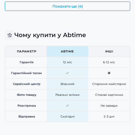
Показати ще (4)
Чому купити у Abtime
ПАРАМЕТР
ABTIME
ІНШІ
Гарантія
12 міс
6-12 міс
Гарантійний талон
✅
🚫
Сервісний центр
Власний
Стороння майстерня
Фото товару
Реальні знімки
Стокові картинки
Розстрочка
✅
Не завжди
Відправка
Сьогодні
2-3 дні