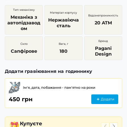
Тип механізму
Матеріал корпусу
Водонепроникність
Механіка з
Нержавіюча
автопідзавод
20 ATM
сталь
ом
Бренд
Скло
Вага, г
Pagani
Сапфірове
180
Design
Додати гравіювання на годиннику
Ім'я, дата, побажання - пам'ятно на роки
450 грн
Додати
Купуєте