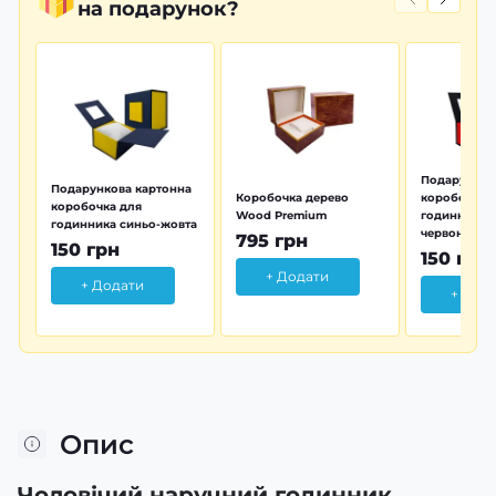
на подарунок?
Подарунков
Подарункова картонна
Коробочка дерево
коробочка 
коробочка для
Wood Premium
годинника 
годинника синьо-жовта
червона
795 грн
150 грн
150 грн
+ Додати
+ Додати
+ Дод
Опис
Чоловічий наручний годинник