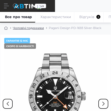
ru
ua
Все про товар
Характеристики
Відгуків
П
8
Чоловічі годинники
Pagani Design PD-1693 Silver-Black
ГАРАНТІЯ 12 МІС
СКОРО В НАЯВНОСТІ