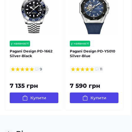
у наявності
у наявності
безкоштовна доставка
безкоштовна доставка
Pagani Design PD-1662
Pagani Design PD-YS010
P
гарантія 12 міс
гарантія 12 міс
Silver-Black
Silver-Blue
S
залишилось мало
9
11
7 135 грн
7 590 грн
Купити
Купити