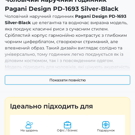
Pagani Design PD-1693 Silver-Black
Чоловічий наручний годинник
Pagani Design PD-1693
Silver-Black
це елегантна та водночас виразна модель,
яка поєднує класичні риси з сучасним стилем.
Сріблястий корпус гармонійно контрастує з глибоким
чорним циферблатом, створюючи стриманий, але
впевнений образ. Такий дизайн виглядає солідно та
універсально, тому годинник легко поєднується як із
діловим костюмом, так і з повсякденним одягом.
Модель підходить для чоловіків, які цінують акуратність
у деталях, практичність і стиль без зайвої помпезності.
Показати повністю
Особливу увагу привертає лаконічний циферблат із
чіткою індикацією, що забезпечує комфортне
зчитування часу. Всі елементи оформлені в
стриманому стилі, завдяки чому годинник виглядає
Ідеально підходить для
сучасно та не перевантажений декоративними
деталями. Продумані пропорції корпусу роблять
модель зручною для щоденного носіння, а класична
форма підкреслює її універсальний характер.
На щодень
Офіс / Бізнес
Подарунок