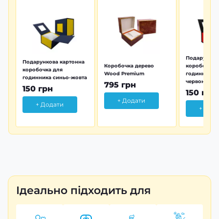
Подарунков
Подарункова картонна
Коробочка дерево
коробочка 
коробочка для
Wood Premium
годинника 
годинника синьо-жовта
червона
795 грн
150 грн
150 грн
+ Додати
+ Додати
+ Дод
Ідеально підходить для