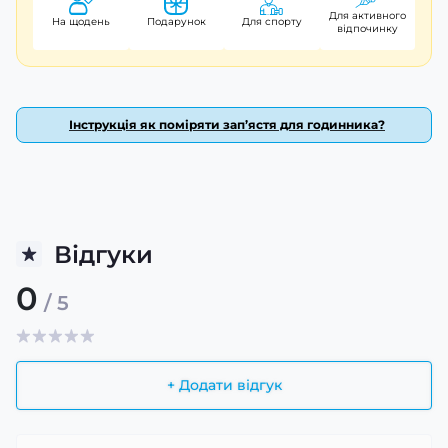
Для активного
На щодень
Подарунок
Для спорту
відпочинку
Інструкція як поміряти зап’ястя для годинника?
Відгуки
0
/ 5
+ Додати відгук