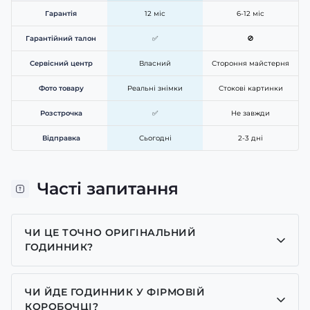
Гарантія
12 міс
6-12 міс
Гарантійний талон
✅
🚫
Сервісний центр
Власний
Стороння майстерня
Фото товару
Реальні знімки
Стокові картинки
Розстрочка
✅
Не завжди
Відправка
Сьогодні
2-3 дні
Часті запитання
ЧИ ЦЕ ТОЧНО ОРИГІНАЛЬНИЙ
ГОДИННИК?
Так, усі годинники у нас лише оригінальні, ми є
представником багатьох брендів.
ЧИ ЙДЕ ГОДИННИК У ФІРМОВІЙ
КОРОБОЧЦІ?