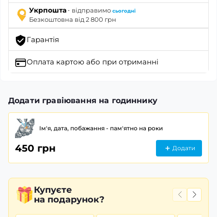
·
Укрпошта
відправимо
сьогодні
Безкоштовна від 2 800 грн
Гарантія
Оплата картою
або при отриманні
Додати гравіювання на годиннику
Ім'я, дата, побажання - пам'ятно на роки
450 грн
Додати
Купуєте
на подарунок?