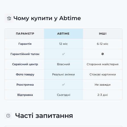
Чому купити у Abtime
ПАРАМЕТР
ABTIME
ІНШІ
Гарантія
12 міс
6-12 міс
Гарантійний талон
✅
🚫
Сервісний центр
Власний
Стороння майстерня
Фото товару
Реальні знімки
Стокові картинки
Розстрочка
✅
Не завжди
Відправка
Сьогодні
2-3 дні
Часті запитання