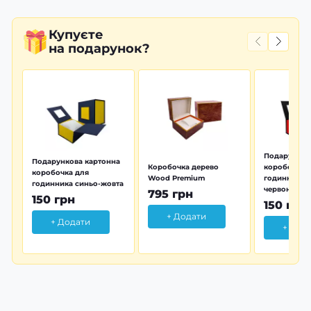
Купуєте
на подарунок?
Подарунков
Подарункова картонна
Коробочка дерево
коробочка 
коробочка для
Wood Premium
годинника 
годинника синьо-жовта
червона
795 грн
150 грн
150 грн
+ Додати
+ Додати
+ Дод