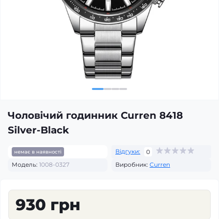
Чоловічий годинник Curren 8418
Silver-Black
Відгуки:
0
немає в наявності
Модель:
1008-0327
Виробник:
Curren
930 грн