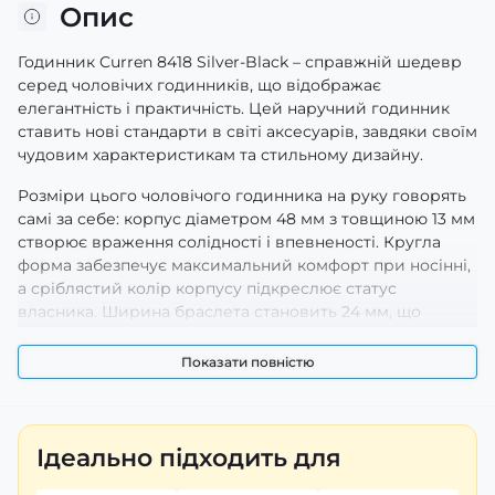
Опис
Годинник Curren 8418 Silver-Black – справжній шедевр
серед чоловічих годинників, що відображає
елегантність і практичність. Цей наручний годинник
ставить нові стандарти в світі аксесуарів, завдяки своїм
чудовим характеристикам та стильному дизайну.
Розміри цього чоловічого годинника на руку говорять
самі за себе: корпус діаметром 48 мм з товщиною 13 мм
створює враження солідності і впевненості. Кругла
форма забезпечує максимальний комфорт при носінні,
а сріблястий колір корпусу підкреслює статус
власника. Ширина браслета становить 24 мм, що
робить цей аксесуар ще більш виразним. Завдяки
розкладній застібці ви можете легко регулювати його
Показати повністю
під будь-який зап’ясток.
Однією з ключових переваг годинника Curren 8418 є
його функціональність. Оснащений кварцовим
Ідеально підходить для
механізмом, цей чоловічий наручний годинник
гарантує точний хід часу. Функції календаря,