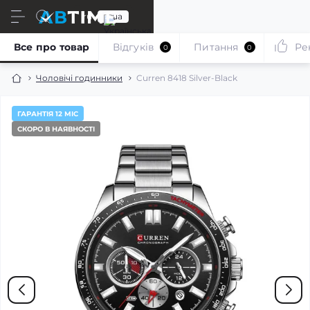
ru
ua
Все про товар
Відгуків
Питання
Ре
0
0
Чоловічі годинники
Curren 8418 Silver-Black
ГАРАНТІЯ 12 МІС
СКОРО В НАЯВНОСТІ