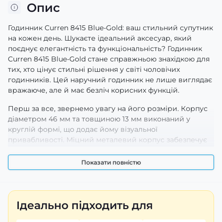
Опис
Годинник Curren 8415 Blue-Gold: ваш стильний супутник
на кожен день. Шукаєте ідеальний аксесуар, який
поєднує елегантність та функціональність? Годинник
Curren 8415 Blue-Gold стане справжньою знахідкою для
тих, хто цінує стильні рішення у світі чоловічих
годинників. Цей наручний годинник не лише виглядає
вражаюче, але й має безліч корисних функцій.
Перш за все, звернемо увагу на його розміри. Корпус
діаметром 46 мм та товщиною 13 мм виконаний у
круглій формі, що додає йому візуальної
привабливості. Міцний металевий корпус забезпечує
довговічність і стійкість до зношування. Важливо також
зазначити водонепроникність до 30 м — ви можете
Показати повністю
бути впевнені в тому, що ваш годинник витримає
несподівані ситуації.
Ремінець цього чудового чоловічого годинника на руку
Ідеально підходить для
також виконаний з металу та має ширину 24 мм. Він
закріплюється завдяки надійній розкладній застібці, що