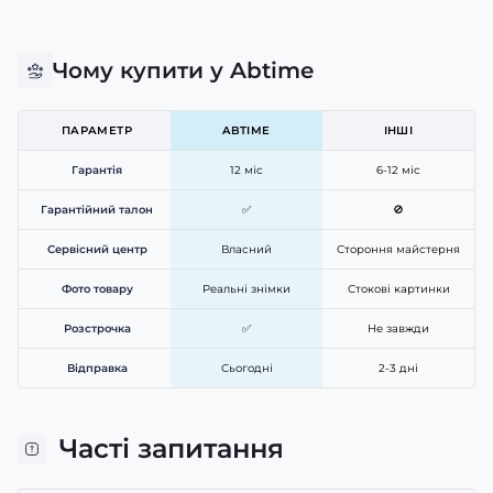
Чому купити у Abtime
ПАРАМЕТР
ABTIME
ІНШІ
Гарантія
12 міс
6-12 міс
Гарантійний талон
✅
🚫
Сервісний центр
Власний
Стороння майстерня
Фото товару
Реальні знімки
Стокові картинки
Розстрочка
✅
Не завжди
Відправка
Сьогодні
2-3 дні
Часті запитання