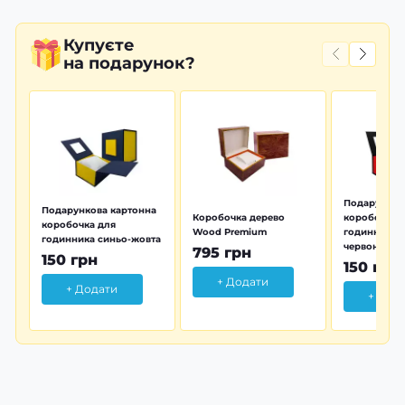
Купуєте
на подарунок?
Подарунков
Подарункова картонна
Коробочка дерево
коробочка 
коробочка для
Wood Premium
годинника 
годинника синьо-жовта
червона
795 грн
150 грн
150 грн
+ Додати
+ Додати
+ Дод