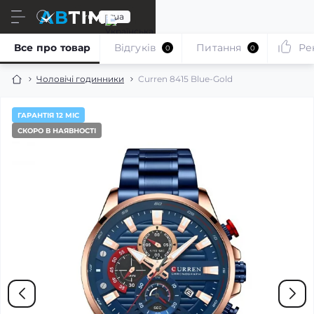
ru
ua
Все про товар
Відгуків
Питання
Ре
0
0
Чоловічі годинники
Curren 8415 Blue-Gold
ГАРАНТІЯ 12 МІС
СКОРО В НАЯВНОСТІ